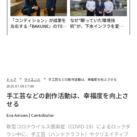
「コンディション」が成果を
なぜ“眠っていた環境技
左右する――「BAKUNE」のTEN
術”が、下水インフラを変え
TIALが支える「挑戦者の明
たのか──産総研×月島JFE
日」
アクアソリューションの10年
トップ
サイエンス
手工芸などの創作活動は、幸福度を向上させる
2025.07.06 17:00
手工芸などの創作活動は、幸福度を向上さ
せる
Eva Amsen | Contributor
新型コロナウイルス感染症（COVID-19）によるロックダ
ウン中に、手工芸（ハンドクラフト）やクリエイティブ