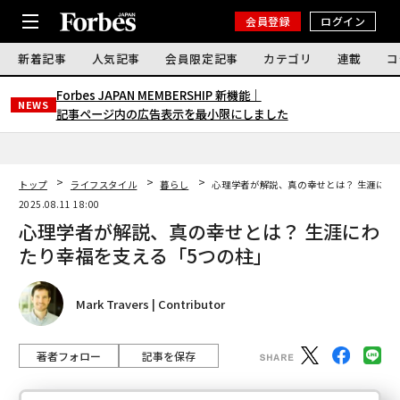
会員登録
ログイン
新着記事
人気記事
会員限定記事
カテゴリ
連載
コ
Forbes JAPAN MEMBERSHIP 新機能｜
NEWS
記事ページ内の広告表示を最小限にしました
トップ
ライフスタイル
暮らし
心理学者が解説、真の幸せとは？ 生涯にわ
2025.08.11 18:00
心理学者が解説、真の幸せとは？ 生涯にわ
たり幸福を支える「5つの柱」
Mark Travers | Contributor
著者フォロー
記事を保存