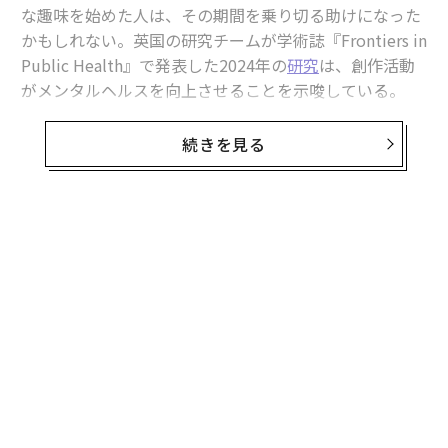
な趣味を始めた人は、その期間を乗り切る助けになった
かもしれない。英国の研究チームが学術誌『Frontiers in
Public Health』で発表した2024年の
研究
は、創作活動
がメンタルヘルスを向上させることを示唆している。
この研究では、英文化・メディア・スポーツ省（DCM
続きを見る
S）が毎年実施している世論調査「
Taking Part Survey
」
のデータを使用し、人々の趣味や余暇の過ごし方につい
て詳しく調べた。
無料のメールマガジンに登録
芸術や手工芸がメンタルヘルスに与える影響を調べた既
無料登録
存の研究の多くは、単一の活動に焦点を当てている。し
かしこの研究では、世論調査に参加した7182人の回答を
分析することで、創作活動全般の広範な影響を知ること
ができた。
パ