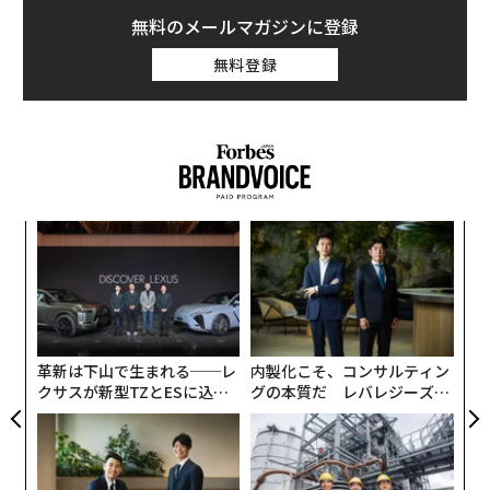
無料のメールマガジンに登録
無料登録
“
シ
グ
“
オ
ジ
革新は下山で生まれる──レ
内製化こそ、コンサルティン
クサスが新型TZとESに込め
グの本質だ レバレジーズが
た「DISCOVER」の哲学
実践する、次世代ファームの
全貌