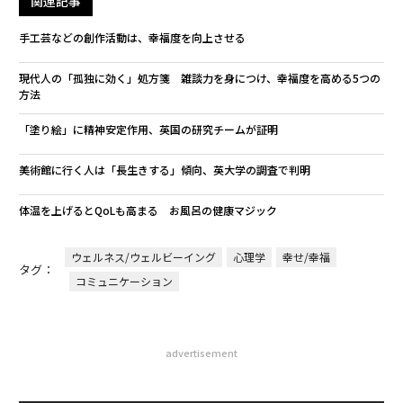
関連記事
手工芸などの創作活動は、幸福度を向上させる
現代人の「孤独に効く」処方箋 雑談力を身につけ、幸福度を高める5つの
方法
「塗り絵」に精神安定作用、英国の研究チームが証明
美術館に行く人は「長生きする」傾向、英大学の調査で判明
体温を上げるとQoLも高まる お風呂の健康マジック
ウェルネス/ウェルビーイング
心理学
幸せ/幸福
タグ：
コミュニケーション
advertisement