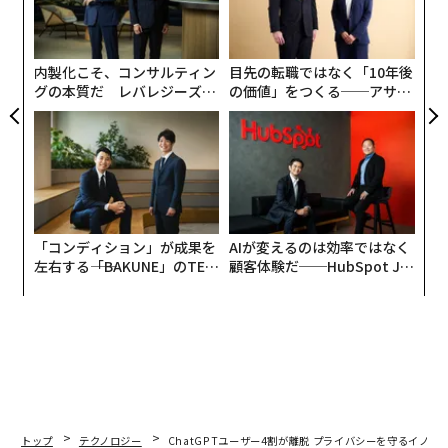
T
の
た
内製化こそ、コンサルティン
目先の転職ではなく「10年後
グの本質だ レバレジーズが
の価値」をつくる──アサイ
実践する、次世代ファームの
ンの長期伴走型支援とは
全貌
「コンディション」が成果を
AIが変えるのは効率ではなく
左右する――「BAKUNE」のTEN
顧客体験だ──HubSpot Ja
TIALが支える「挑戦者の明
panが語る「Grow Better」
日」
な組織のつくり方
トップ
テクノロジー
ChatGPTユーザー4割が離脱 プライバシーを守るイノ