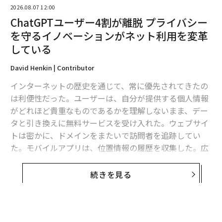
2026.08.07 12:00
翻訳＝酒匂寛
ChatGPTユーザー4割が離脱 プライバシー
を守るイノベーションがネット利用を変革
2026年9月号発売中
している
David Henkin | Contributor
最新号の購入はこちらから
インターネットの歴史を通じて、常に優先されてきたの
は利便性だった。ユーザーは、自分が提供する個人情報
メンバーシップに登録する
がどれほど貴重なものであるかを理解しないまま、デー
タと引き換えに無料サービスを受け入れた。ウェブサイ
トは密かに、ドメインをまたいで訪問者を追跡してい
た。モバイルアプリは、位置情報の履歴を収集した。広
告ネットワークは、デバイスからデバイスへとユーザー
関連記事
を追跡する、詳細な行動プロフィルを作成していた。
続きを見る
グーグル、Gmail経由のハッキング被害増加を警告──自分のアカウントを
この取引がいま、急速に変わろうとしている。新世代の
回復する方法
プライバシーに関するイノベーションが、人々のインタ
「パスワードをリセットするな」FBIが異例の警告──企業IT部門が標的の
ーネット利用方法を根本的に変えつつあるのだ。その理