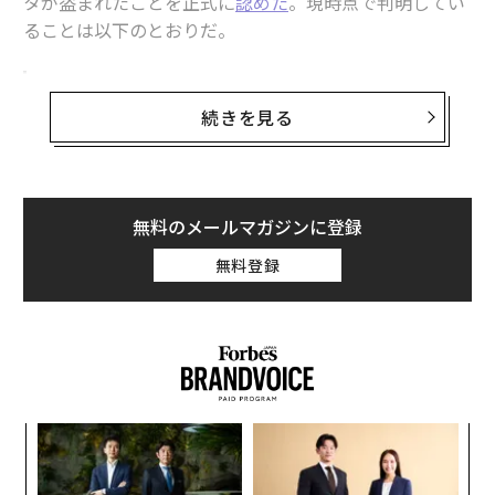
タが盗まれたことを正式に
認めた
。現時点で判明してい
ることは以下のとおりだ。
グーグル本体にハッキング被害──ユーザーデ
ータが侵害された
続きを見る
これは、ウェブブラウザグーグルChromeに緊急のセキ
ュリティ更新が必要だという警告でも、グーグルアカウ
ント保護のためにパスワードからパスキーへ切り替える
無料のメールマガジンに登録
べきだという話でもない。表題のとおり、グーグルがハ
ッキングされたという事実である。
無料登録
情報源は？ グーグル自身だ。
るか
〜
、く
織
う
ア