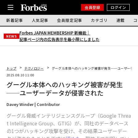
会員登録
ログイン
新着記事
人気記事
会員限定記事
カテゴリ
連載
コ
Forbes JAPAN MEMBERSHIP 新機能｜
NEWS
記事ページ内の広告表示を最小限にしました
トップ
テクノロジー
グーグル本体へのハッキング被害が発生──ユーザーデー
2025.08.10 11:00
グーグル本体へのハッキング被害が発生
──ユーザーデータが侵害された
Davey Winder | Contributor
グーグル脅威インテリジェンスグループ（Google Threa
t Intelligence Group、GTIG）が、同社のデータベース
の1つがハッキング攻撃を受け、その結果ユーザーデー