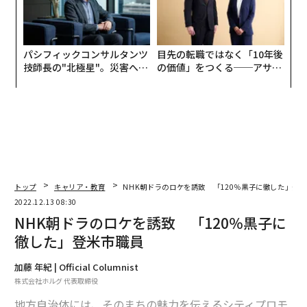
パシフィックコンサルタンツ
目先の転職ではなく「10年後
技師長の"北極星"。災害への
の価値」をつくる──アサイ
無力感を乗り越え見つけた、
ンの長期伴走型支援とは
防災一筋20年の答え
トップ
キャリア・教育
NHK朝ドラのロケを誘致 「120％黒子に徹した」登
2022.12.13 08:30
NHK朝ドラのロケを誘致 「120％黒子に
徹した」登米市職員
加藤 年紀 | Official Columnist
株式会社ホルグ 代表取締役
地方自治体には、そのまちの魅力を伝えるシティプロモ