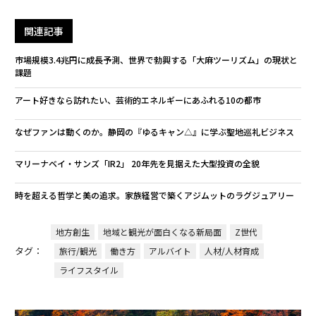
関連記事
市場規模3.4兆円に成長予測、世界で勃興する「大麻ツーリズム」の現状と
課題
アート好きなら訪れたい、芸術的エネルギーにあふれる10の都市
なぜファンは動くのか。静岡の『ゆるキャン△』に学ぶ聖地巡礼ビジネス
マリーナベイ・サンズ「IR2」 20年先を見据えた大型投資の全貌
時を超える哲学と美の追求。家族経営で築くアジムットのラグジュアリー
地方創生
地域と観光が面白くなる新局面
Z世代
タグ：
旅行/観光
働き方
アルバイト
人材/人材育成
ライフスタイル