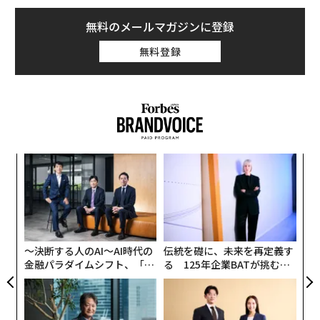
無料のメールマガジンに登録
無料登録
内
グ
実
挑
全
よっ
PA
〜決断する人のAI〜AI時代の
伝統を礎に、未来を再定義す
金融パラダイムシフト、「超
る 125年企業BATが挑むス
個別化」の核心 【MUFG×ウ
モークレスな未来
ェルスナビ×PwC】