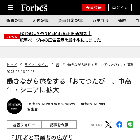
会員登録
ログイン
新着記事
人気記事
会員限定記事
カテゴリ
連載
コ
Forbes JAPAN MEMBERSHIP 新機能｜
NEWS
記事ページ内の広告表示を最小限にしました
トップ
ライフスタイル
旅
働きながら旅をする「おてつたび」、中高年・
2025.08.16 09:15
働きながら旅をする「おてつたび」、中高
年・シニアに拡大
Forbes JAPAN Web-News | Forbes JAPAN
編集部
著者フォロー
記事を保存
利用者と事業者の広がり