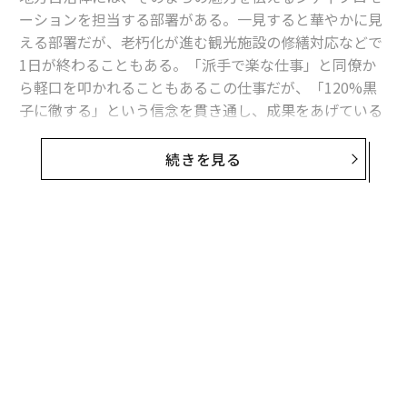
ーションを担当する部署がある。一見すると華やかに見
える部署だが、老朽化が進む観光施設の修繕対応などで
1日が終わることもある。「派手で楽な仕事」と同僚か
ら軽口を叩かれることもあるこの仕事だが、「120%黒
子に徹する」という信念を貫き通し、成果をあげている
職員がいる。
続きを見る
宮城県登米（とめ）市役所の小野寺崇（おのでら・しゅ
う）は、NHKの連続テレビ小説「おかえりモネ」（2021
年放送）のロケ地として、登米市が選ばれることに貢献
した。
無料のメールマガジンに登録
無料登録
ドラマのロケ地となったことで、登米市はメディアに60
回以上も登場、加えて第12回ロケーションジャパン大賞
で準グランプリも受賞。ロケ地巡りなど、地元の観光需
要の創出に繋がった。