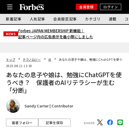
会員登録
ログイン
新着記事
人気記事
会員限定記事
カテゴリ
連載
コ
Forbes JAPAN MEMBERSHIP 新機能｜
NEWS
記事ページ内の広告表示を最小限にしました
トップ
テクノロジー
AI
あなたの息子や娘は、勉強にChatGPTを使うべ
2025.08.11 12:30
あなたの息子や娘は、勉強にChatGPTを使
うべき？ 保護者のAIリテラシーが生む
「分断」
Sandy Carter | Contributor
著者フォロー
記事を保存