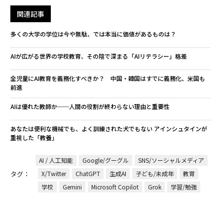
関連記事
多くの大学の学位は今や無駄、では本当に価値があるものは？
AIが広がる世界の学校教育、その陰で深まる「AIリテラシー」格差
全児童にAI教育を義務化すべきか？ 中国・韓国はすでに義務化、米国も
前進
AIは優れた教師か──人間の役割が終わらない理由と重要性
あなたは便利な機械でも、よく訓練された犬でもない アインシュタインが
重視した「教養」
AI / 人工知能
Google/グーグル
SNS/ソーシャルメディア
タグ：
X/Twitter
ChatGPT
生成AI
子ども/未成年
教育
学校
Gemini
Microsoft Copilot
Grok
学習/勉強