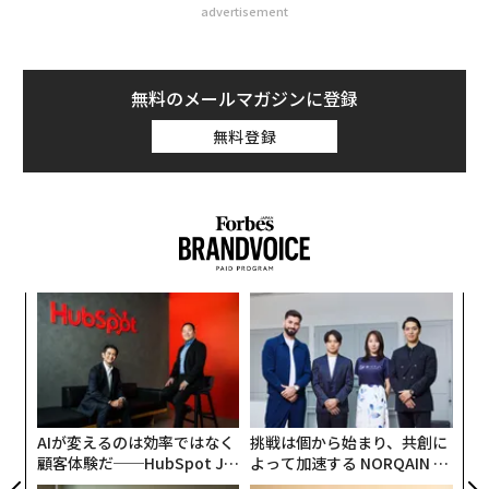
advertisement
無料のメールマガジンに登録
無料登録
エ
設オ
が
〜
が
金
個
ェ
AIが変えるのは効率ではなく
挑戦は個から始まり、共創に
顧客体験だ──HubSpot Ja
よって加速する NORQAIN JA
panが語る「Grow Better」
PAN 特別座談会