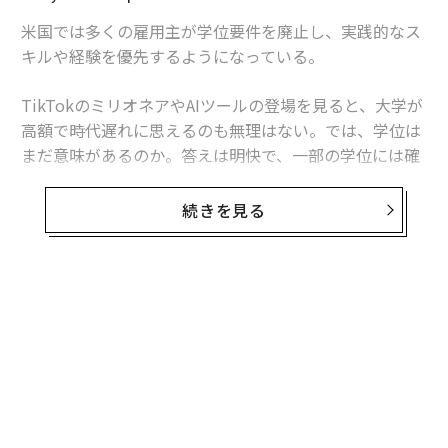
米国では多くの雇用主が学位要件を廃止し、実践的なス
キルや経験を優先するようになっている。
TikTokのミリオネアやAIツールの登場を見ると、大学が
高額で時代遅れに思えるのも無理はない。では、学位は
まだ意味があるのか。答えは明快で、一部の学位には確
かな価値があるが、そうでないものも存在する。
続きを見る
肝心なのは「市場価値」だ。4年（あるいはそれ以上）
の時間と数万ドル（数百万円）の費用を投じるなら、単
なる紙切れの学位証と住宅ローン並みの学生ローンしか
残らない状況は避けたいところである。