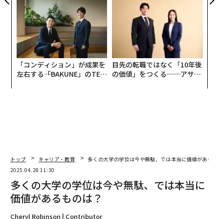
な組織のつくり方
「コンディション」が成果を
目先の転職ではなく「10年後
左右する――「BAKUNE」のTEN
の価値」をつくる──アサイ
TIALが支える「挑戦者の明
ンの長期伴走型支援とは
日」
トップ
キャリア・教育
多くの大学の学位は今や無駄、では本当に価値があるも
2025.04.28 11:30
多くの大学の学位は今や無駄、では本当に
価値があるものは？
Cheryl Robinson | Contributor