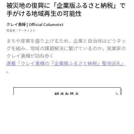
被災地の復興に「企業版ふるさと納税」で
手がける地域再生の可能性
クレイ勇輝 | Official Columnist
実業家／アーティスト
まちや産業を盛り上げるため、企業と自治体はどうタッ
グを組み、地域の課題解決に繋げているのか。実業家の
クレイ勇輝が訪ね歩く
連載「クレイ勇輝の『企業版ふるさと納税』聖地巡礼」
。
今回は、能登半島地震で大きな被害を受けた被災地を支
援するための企業版ふるさと納税の活用法に着目。個人
続きを見る
のふるさと納税では、被災直後に被災自治体とは別の自
治体による返礼品を伴わない代理寄付の仕組みが注目さ
れたが、実はいま復興に向けて被災自治体が自ら「企業
版ふるさと納税」を呼びかけている。