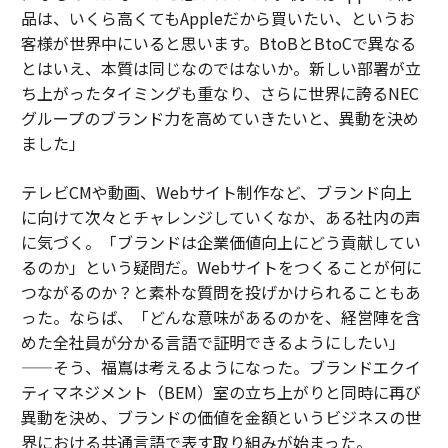
品は、いくら高くてもAppleだから買いたい、というお
客様が世界中にいると思います。BtoBとBtoCで異なる
とはいえ、本質は同じなのではないか。新しい部署が立
ち上がったタイミングも重なり、さらに世界に誇るNEC
グループのブランド力を高めていきたいと、異動を決め
ました」
テレビCMや動画、Webサイト制作など、ブランド向上
に向けて次々とチャレンジしていくなか、ある社内の声
に気づく。「ブランドは企業価値向上にどう貢献してい
るのか」という疑問だ。Webサイトをつくることが何に
つながるのか？と素朴な質問を投げかけられることもあ
った。ならば、「どんな意味があるのかを、経営陣を含
めた全社員が分かる言語で証明できるようにしたい」
——そう、福嶌は考えるようになった。ブランドエクイ
ティマネジメント（BEM）室の立ち上がりと同時に再び
異動を決め、ブランドの価値を金額というビジネスの世
界における共通言語で表す取り組みが始まった。