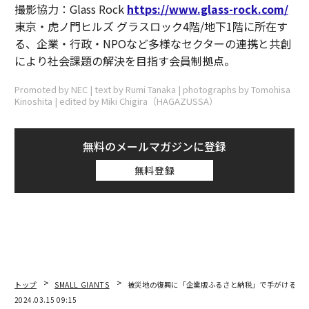
撮影協力：Glass Rock
https://www.glass-rock.com/
東京・虎ノ門ヒルズ グラスロック4階/地下1階に所在す
る、企業・行政・NPOなど多様なセクターの連携と共創
により社会課題の解決を目指す会員制拠点。
Promoted by NEC | text by Rumi Tanaka | photographs by Tomohisa
Kinoshita | edited by Miki Chigira（HAGAZUSSA）
無料のメールマガジンに登録
無料登録
トップ
SMALL GIANTS
被災地の復興に「企業版ふるさと納税」で手がける地
2024.03.15 09:15