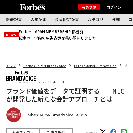
会員登録
ログイン
新着記事
人気記事
会員限定記事
カテゴリ
連載
コ
Forbes JAPAN MEMBERSHIP 新機能｜
NEWS
記事ページ内の広告表示を最小限にしました
トップ
Forbes JAPAN BrandVoice
Forbes JAPAN BrandVoice
ブラ
2025.08.28 11:00
ブランド価値をデータで証明する——NEC
が開発した新たな会計アプローチとは
Forbes JAPAN BrandVoice Studio
著者フォロー
記事を保存