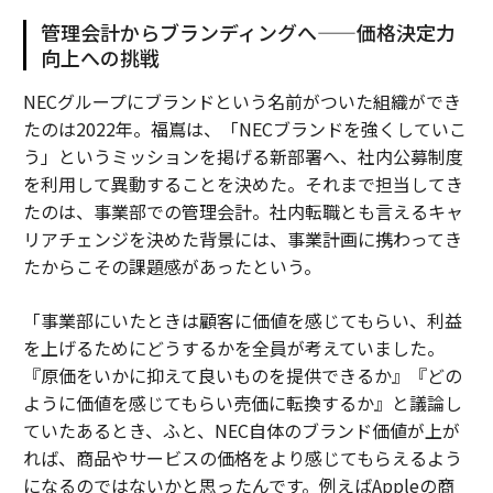
管理会計からブランディングへ——価格決定力
向上への挑戦
NECグループにブランドという名前がついた組織ができ
たのは2022年。福嶌は、「NECブランドを強くしていこ
う」というミッションを掲げる新部署へ、社内公募制度
を利用して異動することを決めた。それまで担当してき
たのは、事業部での管理会計。社内転職とも言えるキャ
リアチェンジを決めた背景には、事業計画に携わってき
たからこその課題感があったという。
「事業部にいたときは顧客に価値を感じてもらい、利益
を上げるためにどうするかを全員が考えていました。
『原価をいかに抑えて良いものを提供できるか』『どの
ように価値を感じてもらい売価に転換するか』と議論し
ていたあるとき、ふと、NEC自体のブランド価値が上が
れば、商品やサービスの価格をより感じてもらえるよう
になるのではないかと思ったんです。例えばAppleの商