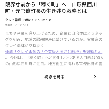
限界寸前から「稼ぐ町」へ 山形県西川
町・元官僚町長の生き残り戦略とは
クレイ勇輝 | Official Columnist
実業家／アーティスト
まちや産業を盛り上げるため、企業と自治体はどうタッ
グを組み、地域の課題解決に繋げているのか。実業家の
クレイ勇輝が訪ね歩く
連載「クレイ勇輝の『企業版ふるさと納税』聖地巡礼」
。 今回は、「稼ぐ町」へと変化しつつある人口約4700人
の山形県西川町に注目。地方創生に携わる官僚出身の菅
野大志町長は、町長に就任した2022年度の企業版ふるさ
と納税で、前年度比で寄付額を18倍まで伸ばした。
続きを見る
官民連携を通じて関係人口づくりや観光促進にも取り組
み、3年後には西川町を訪れる人を2倍の100万人にする
という目標を掲げる。小さな町の生き残り策を探る。