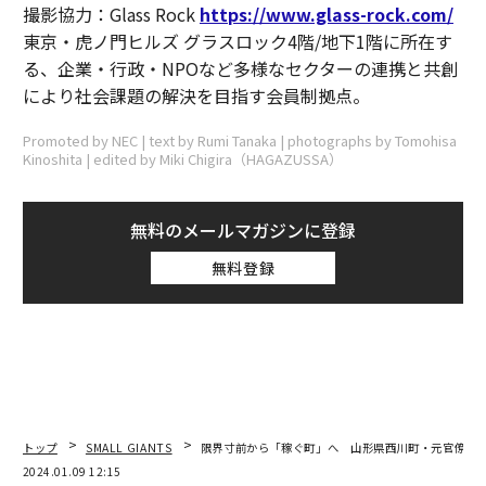
撮影協力：Glass Rock
https://www.glass-rock.com/
東京・虎ノ門ヒルズ グラスロック4階/地下1階に所在す
る、企業・行政・NPOなど多様なセクターの連携と共創
により社会課題の解決を目指す会員制拠点。
Promoted by NEC | text by Rumi Tanaka | photographs by Tomohisa
Kinoshita | edited by Miki Chigira（HAGAZUSSA）
無料のメールマガジンに登録
無料登録
トップ
SMALL GIANTS
限界寸前から「稼ぐ町」へ 山形県西川町・元官僚町
2024.01.09 12:15