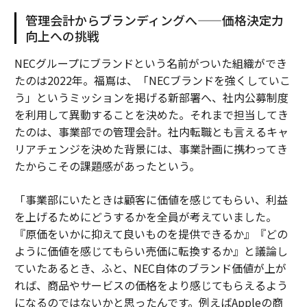
管理会計からブランディングへ——価格決定力
向上への挑戦
NECグループにブランドという名前がついた組織ができ
たのは2022年。福嶌は、「NECブランドを強くしていこ
う」というミッションを掲げる新部署へ、社内公募制度
を利用して異動することを決めた。それまで担当してき
たのは、事業部での管理会計。社内転職とも言えるキャ
リアチェンジを決めた背景には、事業計画に携わってき
たからこその課題感があったという。
「事業部にいたときは顧客に価値を感じてもらい、利益
を上げるためにどうするかを全員が考えていました。
『原価をいかに抑えて良いものを提供できるか』『どの
ように価値を感じてもらい売価に転換するか』と議論し
ていたあるとき、ふと、NEC自体のブランド価値が上が
れば、商品やサービスの価格をより感じてもらえるよう
になるのではないかと思ったんです。例えばAppleの商