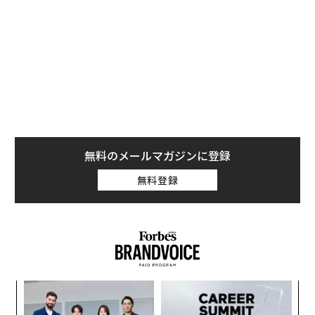
町が迎える2030年の限界点
クレイ勇輝（以下、クレイ）：
今回、企業版ふるさと納
税の“聖地”として僕が注目したのは山形県の西川町（に
しかわまち）です。天童市と鶴岡市の間に位置する西川
町は、面積は山形市とほぼ同じです。ただ山形市の人口
が約24万2000人なのに対して西川町は約4700人。しか
も人口における65歳以上の高齢者の割合は46.5％と、人
無料のメールマガジンに登録
口減少と少子高齢化が進んでいる自治体です。
無料登録
ところが企業版ふるさと納税の寄附額の動きが面白く
て、2021年度は200万円だったのが、2022年度には3730
万円と約18倍も増え、今年はさらに上回る見込みだそう
です。この大きな変化の秘密を知るために、菅野町長に
お話を伺いたいと思います。
ンツ
〜
いきなりなのですが、町長、いま45歳と、とてもお若い
への
織