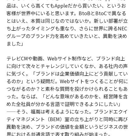
品は、いくら高くてもAppleだから買いたい、というお
客様が世界中にいると思います。BtoBとBtoCで異なる
とはいえ、本質は同じなのではないか。新しい部署が立
ち上がったタイミングも重なり、さらに世界に誇るNEC
グループのブランド力を高めていきたいと、異動を決め
ました」
テレビCMや動画、Webサイト制作など、ブランド向上
に向けて次々とチャレンジしていくなか、ある社内の声
に気づく。「ブランドは企業価値向上にどう貢献してい
るのか」という疑問だ。Webサイトをつくることが何に
つながるのか？と素朴な質問を投げかけられることもあ
った。ならば、「どんな意味があるのかを、経営陣を含
めた全社員が分かる言語で証明できるようにしたい」
——そう、福嶌は考えるようになった。ブランドエクイ
ティマネジメント（BEM）室の立ち上がりと同時に再び
異動を決め、ブランドの価値を金額というビジネスの世
界における共通言語で表す取り組みが始まった。