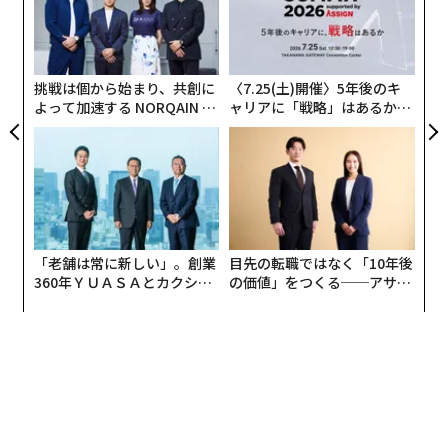
た、
う
ですね。
エ
T
設オ
菅野大志（以下、菅野）：
いえいえ。でも首長は少しず
が
が
つ若返りが進んでいる、そう感じます。全国には町村が9
挑戦は個から始まり、共創に
〈7.25(土)開催〉5年後のキ
26あって、そのうち49歳以下の首長は67人です（11月時
よって加速する NORQAIN JA
ャリアに「戦略」はあるか。
PAN 特別座談会
トップエグゼクティブのキャ
点）。私は高校卒業まで西川町で過ごして大学進学を機
リアに触れる1日│CAREER S
に上京しました。高齢者が多い町では、そういう人間が
UMMIT 2026
町に戻って首長選に出ても、支持を得ることは簡単なこ
とではなかったのですが。
クレイ：
それでも2022年4月の町長選挙で当選されたの
「老舗は常に新しい」。創業
目先の転職ではなく「10年後
は未来を託されたということだと思いますが、財務省、
360年ＹＵＡＳＡとカクシン
の価値」をつくる──アサイ
CEO田尻望が語る、AIを超え
ンの長期伴走型支援とは
そして内閣府で仕事をされていたお立場から町長になっ
る人の価値
たのはなぜですか？
菅野：
内閣官房にいたころの2021年に地方創生の限界点
を調査したんです。そこで出た結果は「人口4000人以下
で65歳以上が45％を超える自治体は将来的な再生が極め