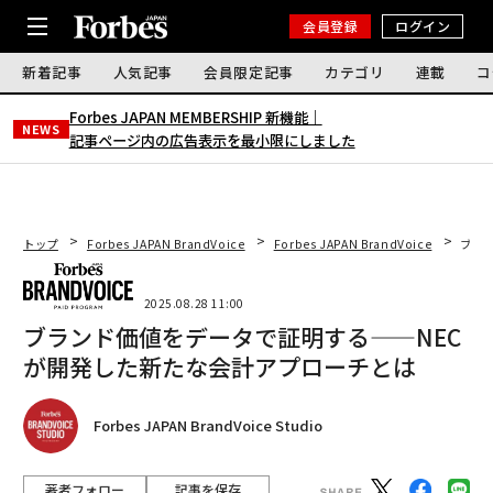
会員登録
ログイン
新着記事
人気記事
会員限定記事
カテゴリ
連載
コ
Forbes JAPAN MEMBERSHIP 新機能｜
NEWS
記事ページ内の広告表示を最小限にしました
トップ
Forbes JAPAN BrandVoice
Forbes JAPAN BrandVoice
ブラ
2025.08.28 11:00
ブランド価値をデータで証明する——NEC
が開発した新たな会計アプローチとは
Forbes JAPAN BrandVoice Studio
著者フォロー
記事を保存