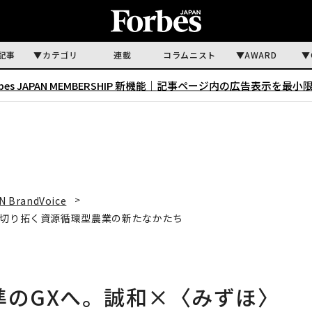
記事
カテゴリ
連載
コラムニスト
AWARD
rbes JAPAN MEMBERSHIP 新機能｜
記事ページ内の広告表示を最小
N BrandVoice
が切り拓く資源循環型農業の新たなかたち
準のGXへ。誠和×〈みずほ〉