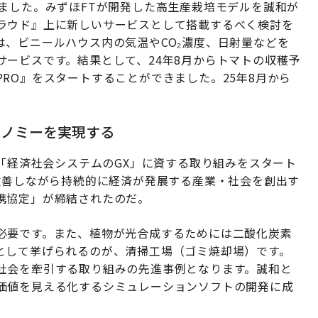
ました。みずほFTが開発した高生産栽培モデルを誠和が
ラウド』上に新しいサービスとして搭載するべく検討を
、ビニールハウス内の気温やCO₂濃度、日射量などを
ービスです。結果として、24年8月からトマトの収穫予
RO』をスタートすることができました。25年8月から
コノミーを実現する
て「経済社会システムのGX」に資する取り組みをスタート
改善しながら持続的に経済が発展する産業・社会を創出す
携協定」が締結されたのだ。
必要です。また、植物が光合成するためには二酸化炭素
として挙げられるのが、清掃工場（ゴミ焼却場）です。
社会を牽引する取り組みの先進事例となります。誠和と
価値を見える化するシミュレーションソフトの開発に成