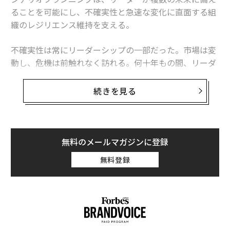
ることを可能にし、不確実性と急速な変化に直面する組
織のレジリエンス維持を支える。
不確実性は常にリーダーシップの一部だった。市場は変
動し、危機は前触れなく訪れる。何十年もの間、リーダ
ーはこの変動を乗り切るために予測に頼り、次に何が起
こるかについての想定に基づいて戦略を組み立ててき
続きを見る
た。
しかし今日、その前提はますます脆いものに感じられ
る。AIの導入から地政学的な不安定さに至るまで、破壊
無料のメールマガジンに登録
的変化のスピードは加速し、単一の予測の信頼性は低下
無料登録
している。経営幹部はもはや、一度予測を的中させたこ
とによって評価されるのではない。備えていることによ
って評価されるのだ。
「シナリオプランニングは、自社のアプローチの限界を
試すものだ」と、Fortuna Advisorsのパートナー、フラ