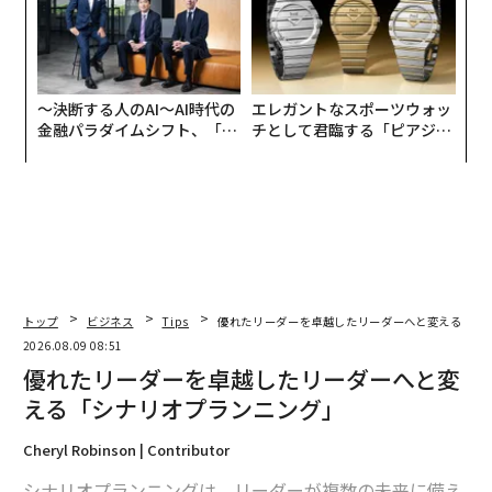
〜決断する人のAI〜AI時代の
エレガントなスポーツウォッ
金融パラダイムシフト、「超
チとして君臨する「ピアジ
個別化」の核心 【MUFG×ウ
ェ」ポロの魅力
ェルスナビ×PwC】
トップ
ビジネス
Tips
優れたリーダーを卓越したリーダーへと変える「シ
2026.08.09 08:51
優れたリーダーを卓越したリーダーへと変
える「シナリオプランニング」
Cheryl Robinson | Contributor
シナリオプランニングは、リーダーが複数の未来に備え