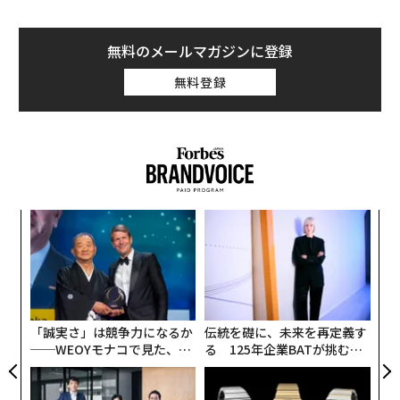
無料のメールマガジンに登録
無料登録
果を
“
EN
シ
明
グ
A
顧客
pa
な
「誠実さ」は競争力になるか
伝統を礎に、未来を再定義す
──WEOYモナコで見た、く
る 125年企業BATが挑むス
ら寿司の経営哲学
モークレスな未来