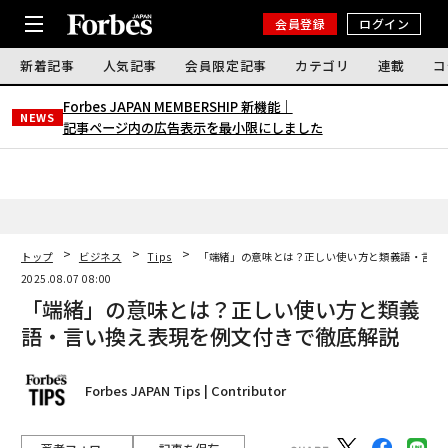
会員登録
ログイン
新着記事
人気記事
会員限定記事
カテゴリ
連載
コ
Forbes JAPAN MEMBERSHIP 新機能｜
NEWS
記事ページ内の広告表示を最小限にしました
トップ
ビジネス
Tips
「端緒」の意味とは？正しい使い方と類義語・言い
2025.08.07 08:00
「端緒」の意味とは？正しい使い方と類義
語・言い換え表現を例文付きで徹底解説
Forbes JAPAN Tips | Contributor