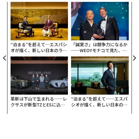
義す
〜
ンク・ホプソンはメールで語る。「多くの場合、企業は
むス
織
それを高位、低位、最も可能性の高いシナリオに単純化
う
してしまう。しかし本当の価値は、意思決定を左右する
パ
T
技
閾値を理解することにある。追加の生産能力が必要にな
無
る前に、どこまでの上振れに対応できるのか。下振れで
防
“泊まる”を超えて─エスパシ
「誠実さ」は競争力になるか
はどの時点でコストが増大するのか、といった問いだ」
オが描く、新しい日本のラグ
──WEOYモナコで見た、く
ジュアリー（中編）
ら寿司の経営哲学
マッキンゼーの調査によれば、シナリオプランニングに
長けた企業は、危機や市場の混乱期において同業他社を
上回る成果を出す確率が20%高かった。
シナリオプランニングがリーダーシップを強化
する理由
革新は下山で生まれる──レ
“泊まる”を超えて──エスパ
クサスが新型TZとESに込め
シオが描く、新しい日本のラ
この手法の本質は、複数の起こり得る未来を思い描き、
た「DISCOVER」の哲学
グジュアリー（前編）
そのそれぞれで機能する戦略を設計する規律にある。う
まく実践されれば、リーダーは受け身の姿勢から備えの
ある状態へと移行し、不意を突かれるリスクを減らし、