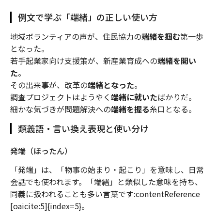
例文で学ぶ「端緒」の正しい使い方
地域ボランティアの声が、住民協力の
端緒を掴む
第一歩
となった。
若手起業家向け支援策が、新産業育成への
端緒を開い
た
。
その出来事が、改革の
端緒となった
。
調査プロジェクトはようやく
端緒に就いた
ばかりだ。
細かな気づきが問題解決への
端緒を握る
糸口となる。
類義語・言い換え表現と使い分け
発端（ほったん）
「発端」は、「物事の始まり・起こり」を意味し、日常
会話でも使われます。「端緒」と類似した意味を持ち、
同義に扱われることも多い言葉です:contentReference
[oaicite:5]{index=5}。