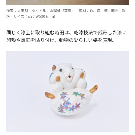
作家：太田魁 タイトル：水環琴『葉影』 素材：竹、漆、葦、麻布、錫
粉 サイズ：φ75 W530 (mm)
同じく漆芸に取り組む時田は、乾漆技法で成形した漆に
卵殻や螺鈿を貼り付け、動物の愛らしい姿を表現。