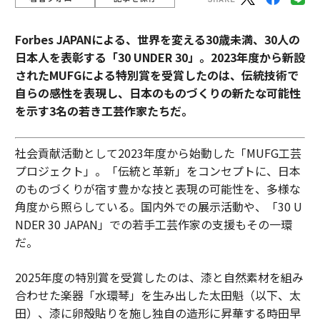
Forbes JAPANによる、世界を変える30歳未満、30人の
日本人を表彰する「30 UNDER 30」。2023年度から新設
されたMUFGによる特別賞を受賞したのは、伝統技術で
自らの感性を表現し、日本のものづくりの新たな可能性
を示す3名の若き工芸作家たちだ。
社会貢献活動として2023年度から始動した「MUFG工芸
プロジェクト」。「伝統と革新」をコンセプトに、日本
のものづくりが宿す豊かな技と表現の可能性を、多様な
角度から照らしている。国内外での展示活動や、「30 U
NDER 30 JAPAN」での若手工芸作家の支援もその一環
だ。
2025年度の特別賞を受賞したのは、漆と自然素材を組み
合わせた楽器「水環琴」を生み出した太田魁（以下、太
田）、漆に卵殻貼りを施し独自の造形に昇華する時田早