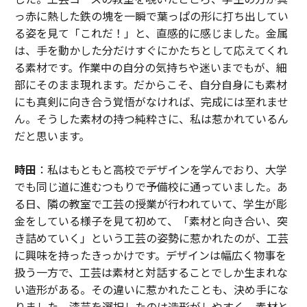
っ赤に熱した鉄の塊を一瞬で葉っぱの形に打ち出してい
る姿を見て「これだ！」と、直感的に感じました。金属
は、手を動かした分だけすぐにかたちとして応えてくれ
る素材です。作業中の自分の気持ちや迷いまでもが、細
部にそのまま現れます。だからこそ、自分自身にも素材
にも真剣に向き合う覚悟がなければ、完成には至れませ
ん。そうした素材の持つ純粋さに、私は惹かれているん
だと思います。
時田
：私はもともと高校でデザインを学んでおり、大学
でも同じ道に進むつもりで予備校に通っていました。あ
る日、隣の教室で工芸の授業が行われていて、学生が彫
金をしている様子を見て初めて、「素材と向き合い、突
き詰めていく」という工芸の姿勢に惹かれたのが、工芸
に興味を持ったきっかけです。デザインは幅広く物事を
扱う一方で、工芸は素材と対話することでしか生まれな
い造形がある。その違いに惹かれたことも、決め手にな
りました。漆芸を選択したのは造形がしやすく、素材と