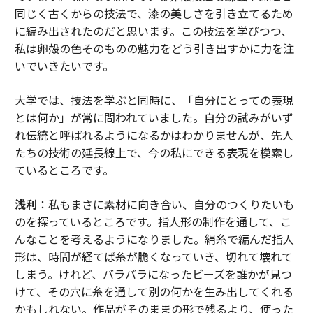
同じく古くからの技法で、漆の美しさを引き立てるため
に編み出されたのだと思います。この技法を学びつつ、
私は卵殻の色そのものの魅力をどう引き出すかに力を注
いでいきたいです。
大学では、技法を学ぶと同時に、「自分にとっての表現
とは何か」が常に問われていました。自分の試みがいず
れ伝統と呼ばれるようになるかはわかりませんが、先人
たちの技術の延長線上で、今の私にできる表現を模索し
ているところです。
浅利
：私もまさに素材に向き合い、自分のつくりたいも
のを探っているところです。指人形の制作を通して、こ
んなことを考えるようになりました。絹糸で編んだ指人
形は、時間が経てば糸が脆くなっていき、切れて壊れて
しまう。けれど、バラバラになったビーズを誰かが見つ
けて、その穴に糸を通して別の何かを生み出してくれる
かもしれない。作品がそのままの形で残るより、使った