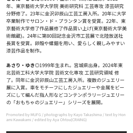
年、東京藝術大学大学院 美術研究科 工芸専攻 漆芸研究
分野修了。23年に金沢卯辰山工芸工房入所。20年に大学
卒業制作でサロン・ド・プランタン賞を受賞。22年、東
京藝術大学修了作品展修了作品買い上げ(東京藝術大学美
術館蔵)。24年に第80回記念金沢市工芸展で北陸放送社
長賞を受賞。卵殻や螺鈿を用い、愛らしく親しみやすい
漆芸作品を制作。
あさり・ゆき
◎1999年生まれ。宮城県出身。2024年東
北芸術工科大学大学院 芸術文化専攻 工芸研究領域 修
了。同年に金沢卯辰山工芸工房入所。複数のジュエリー
展に入賞。車をモチーフにしたジュエリーや金属をビー
ズにして編んだ指人形などコンテンポラリージュエリー
の「おもちゃのジュエリー」シリーズを展開。
Promoted by MUFG / photographs by Kayo Takashima / text by Hon
ami Kawakami / edited by Aya Ohtou(CRAING)