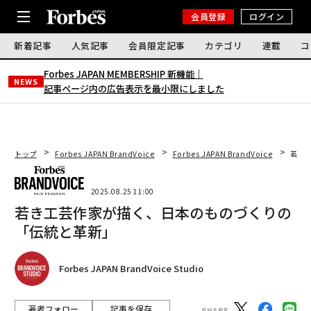
会員登録
ログイン
新着記事
人気記事
会員限定記事
カテゴリ
連載
コ
Forbes JAPAN MEMBERSHIP 新機能｜
NEWS
記事ページ内の広告表示を最小限にしました
トップ
Forbes JAPAN BrandVoice
Forbes JAPAN BrandVoice
若き
2025.08.25 11:00
若き工芸作家が描く、日本のものづくりの
「伝統と革新」
Forbes JAPAN BrandVoice Studio
著者フォロー
記事を保存