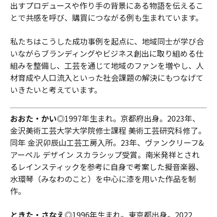
出すプロデュースや作り手の背景にある物語を伝えるこ
とで共感を呼び、購買につながる例も生まれています。
私たちはこうした成功事例を起点に、地域同士が学び合
いながらブランディングやビジネス創出に取り組める仕
組みを整備し、工芸を通じて地域のファンを増やし、人
材育成や人口流入といった社会課題の解決にもつなげて
いきたいと考えています。
おおた・かい
◎1997年生まれ。京都府出身。2023年、
金沢美術工芸大学大学院修士課程 美術工芸研究科修了。
同年 金沢卯辰山工芸工房入所。23年、ヴァンクリーフ&
アーペル デザイン スカラシップ受賞。南米発祥とされ
るレインスティックを参考に自身で考案した擬音楽器、
水環琴（みなわのこと）を中心に漆を用いた作品を制
作。
ときた・さなえ
◎1996年生まれ。東京都出身。2022