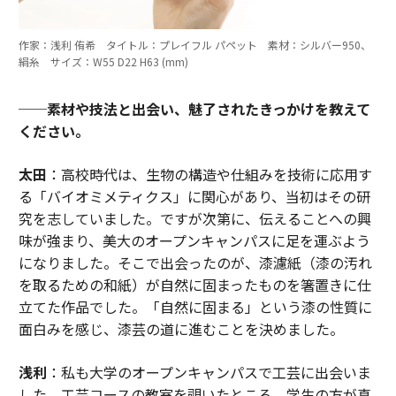
作家：浅利 侑希 タイトル：プレイフル パペット 素材：シルバー950、
絹糸 サイズ：W55 D22 H63 (mm)
──素材や技法と出会い、魅了されたきっかけを教えて
ください。
太田
：高校時代は、生物の構造や仕組みを技術に応用す
る「バイオミメティクス」に関心があり、当初はその研
究を志していました。ですが次第に、伝えることへの興
味が強まり、美大のオープンキャンパスに足を運ぶよう
になりました。そこで出会ったのが、漆濾紙（漆の汚れ
を取るための和紙）が自然に固まったものを箸置きに仕
立てた作品でした。「自然に固まる」という漆の性質に
面白みを感じ、漆芸の道に進むことを決めました。
浅利
：私も大学のオープンキャンパスで工芸に出会いま
した。工芸コースの教室を覗いたところ、学生の方が真