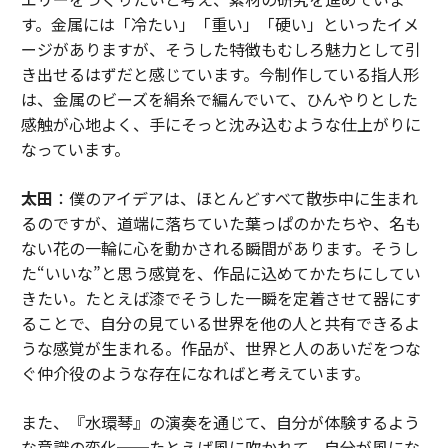
す。金属には「冷たい」「重い」「硬い」といったイメ
ージがありますが、そうした特徴もむしろ魅力として引
き出せるはずだと感じています。今制作している指人形
は、金属のビーズを絹糸で編んでいて、ひんやりとした
感触が心地よく、手にそっと沈み込むような仕上がりに
なっています。
太田
：僕のアイデアは、ほとんどすべて散歩中に生まれ
るのですが、道端に落ちていた葉っぱのかたちや、名も
ない花の一輪に心を動かされる瞬間があります。そうし
た“いいな”と思う感覚を、作品に込めてかたちにしてい
きたい。たとえば漆でそうした一瞬を定着させて器にす
ることで、自分の見ている世界を他の人と共有できるよ
うな感覚が生まれる。作品が、世界と人のあいだをつな
ぐ仲介役のような存在になればと考えています。
また、『水環琴』の演奏を通じて、自分が体験するよう
な意識の変化──たとえば風に吹かれて、自分が風にな