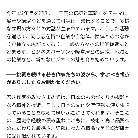
今年で3年目を迎え、「工芸の伝統と革新」をテーマに
展示や講演などを通じて可視化・発信することで、多様
な立場の方々との対話が生まれています。こうした活動
を通じて、同じ志を持つ企業や自治体、団体とのつなが
りが徐々に広がっており、一般の方々への理解促進にと
どまらず、ビジネスパーソンや経営層との連携、地域と
の協業など、新たなビジネスの芽も育ち始めています。
──挑戦を続ける若き作家たちの姿から、学ぶべき視点
がありましたらお聞かせください。
若き作家のみなさまの姿は、日本のものづくりの根幹と
なる精神と技術、そして日本の文化や価値観に深く根ざ
していることを改めて思い起こさせてくれます。そこに
は、歴史や経験の積み重ねとともに、技術・高い品質へ
のこだわりと厳格さ、細部にわたる精緻な美意識が確か
に受け継がれています。