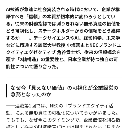
AI技術が急速に社会実装される時代において、企業が構
築すべき「信頼」の本質が根本的に変わろうとしてい
る。従来の財務指標では測りきれない無形資産の価値を
どう可視化し、ステークホルダーからの信頼をどう獲得
するか——。データサイエンスやAI、経営科学、未来学
などに精通する麗澤大学教授 小塩篤史とNECブランドエ
クイティエグゼクティブ 角谷貴士が、従来の信頼概念を
覆す「2軸構造」の重要性と、日本企業が持つ独自の可
能性について語り合った。
なぜ今「見えない価値」の可視化が企業経営の
急務となったのか
——連載第1回では、NECの「ブランドエクイティ活
動」による無形資産の可視化についてうかがいました。
そもそも、なぜ今このタイミングで、企業価値を測る指
標として従来の財務諸表だけでは捉えきれない「見えな