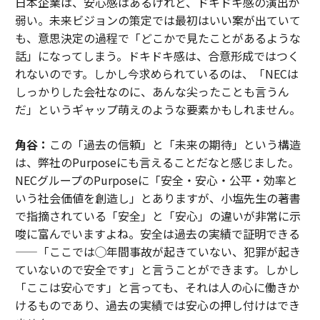
日本企業は、安心感はあるけれど、ドキドキ感の演出が
弱い。未来ビジョンの策定では最初はいい案が出ていて
も、意思決定の過程で「どこかで見たことがあるような
話」になってしまう。ドキドキ感は、合意形成ではつく
れないのです。しかし今求められているのは、「NECは
しっかりした会社なのに、あんな尖ったことも言うん
だ」というギャップ萌えのような要素かもしれません。
角谷：
この「過去の信頼」と「未来の期待」という構造
は、弊社のPurposeにも言えることだなと感じました。
NECグループのPurposeに「安全・安心・公平・効率と
いう社会価値を創造し」とありますが、小塩先生の著書
で指摘されている「安全」と「安心」の違いが非常に示
唆に富んでいますよね。安全は過去の実績で証明できる
——「ここでは◯年間事故が起きていない、犯罪が起き
ていないので安全です」と言うことができます。しかし
「ここは安心です」と言っても、それは人の心に働きか
けるものであり、過去の実績では安心の押し付けはでき