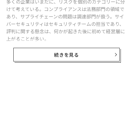
多くの企業はいまだに、リスクを個別のカテゴリーに分
けて考えている。コンプライアンスは法務部門の領域で
あり、サプライチェーンの問題は調達部門が扱う。サイ
バーセキュリティはセキュリティチームの担当であり、
評判に関する懸念は、何かが起きた後に初めて経営層に
上がることが多い。
しかし現実には、ビジネスはそのようには動いていな
続きを見る
い。所有構造、サプライヤー、物流ネットワーク、金融
関係、世間の認識、規制上のエクスポージャー、事業継
続性——これらはすべて相互に影響し合っている。ある
領域での混乱が、その領域内にとどまることは稀であ
る。
長い間、組織はこれを実務上の限界として受け入れてき
た。動く要素の数があまりにも多く、人間のチームが継
続的に監視し、有意義な形で結びつけるには限界があっ
たためである。