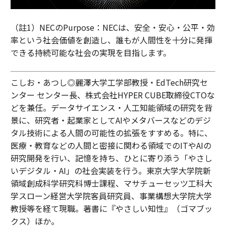
（註1）NECのPurpose：NECは、安全・安心・公平・効
率という社会価値を創造し、誰もが人間性を十分に発揮
できる持続可能な社会の実現を目指します。
こしお・あつし◎麗澤大学工学部教授・EdTech研究セ
ンター センター長、株式会社HYPER CUBE取締役CTOな
どを兼任。データサイエンス・人工知能領域の研究を背
景に、研究者・起業家としてAIやメタバースなどのデジ
タル技術による人間の可能性の拡張をすすめる。特に、
医療・教育などの人間と密接に関わる領域でのITやAIの
研究開発を行い、記憶を持ち、ひとに寄り添う「やさし
いデジタル・AI」の社会実装を行う。東京大学大学院新
領域創成科学研究科博士課程、マサチューセッツ工科大
学スローン経営大学院客員研究員、事業構想大学院大学
教授等を経て現職。著書に『やさしい知性』（ゴマブッ
クス）ほか。