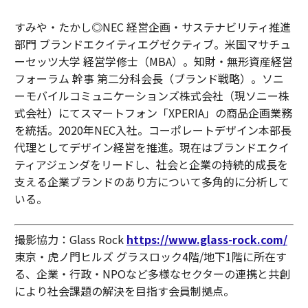
すみや・たかし◎NEC 経営企画・サステナビリティ推進
部門 ブランドエクイティエグゼクティブ。米国マサチュ
ーセッツ大学 経営学修士（MBA）。知財・無形資産経営
フォーラム 幹事 第二分科会長（ブランド戦略）。ソニ
ーモバイルコミュニケーションズ株式会社（現ソニー株
式会社）にてスマートフォン「XPERIA」の商品企画業務
を統括。2020年NEC入社。コーポレートデザイン本部長
代理としてデザイン経営を推進。現在はブランドエクイ
ティアジェンダをリードし、社会と企業の持続的成長を
支える企業ブランドのあり方について多角的に分析して
いる。
撮影協力：Glass Rock
https://www.glass-rock.com/
東京・虎ノ門ヒルズ グラスロック4階/地下1階に所在す
る、企業・行政・NPOなど多様なセクターの連携と共創
により社会課題の解決を目指す会員制拠点。