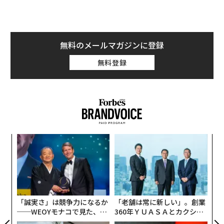
変化したのは、これらの関係性が変化していく様子を観
察できるようになったことだ。AIと、継続的に更新され
る商用データ、そして大規模な企業関係マッピングが組
無料のメールマガジンに登録
み合わさることで、相互につながる企業や市場をリスク
無料登録
がどのように伝播していくかを、これまで実現が難しか
った可視性の水準で追跡できるようになった。
この視野の広がりにより、リスクに対する理解のあり方
も変わる。AI時代における企業リスクを理解するための
より包括的なフレームワークは、以下の5つの次元から
始まる。
スパ
な
のラ
術
た
1. 事業体とアイデンティティのリスク
挑
ア
よっ
最初の問いは基礎的なものだ。自社が取引している相手
PA
を把握しているか。
「誠実さ」は競争力になるか
「老舗は常に新しい」。創業
──WEOYモナコで見た、く
360年ＹＵＡＳＡとカクシン
企業のアイデンティティを確立することは一見単純に聞
ら寿司の経営哲学
CEO田尻望が語る、AIを超え