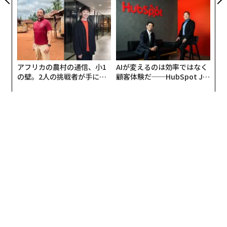
る人の価値
こえるが、現代の商取引の実態を考慮し始めると事情は
変わる。企業の所有者は変わる。ペーパーカンパニーは
実質的所有者を見えにくくする。不正な企業が正規の企
業を模倣する。記録は法域やデータソースをまたいで分
断されている。
アフリカの農村の通信、小1
AIが変えるのは効率ではなく
の壁。2人の挑戦者が手にし
顧客体験だ──HubSpot Ja
事業体とアイデンティティのリスクとは、法的存在、所
た「次なる武器」
panが語る「Grow Better」
有、支配、権限を確信をもって確立するプロセスであ
な組織のつくり方
る。これはKYC(顧客確認)やKYB(事業者確認)のプロセ
ス、サプライヤー検証、さらに近年では組織に代わって
行動する自律型エージェントの検証を支える。以降のす
べては、この層を正しく整えることにかかっている。
2. コンプライアンスとエクスポージャーのリス
ク
組織がある企業を確実に特定した後、次の問いは、その
事業体と関わることが適切か、または許容されるかとい