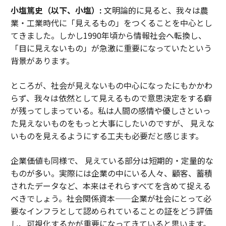
小塩篤史（以下、小塩）:
文明論的に見ると、我々は農
業・工業時代に「見えるもの」をつくることを中心とし
てきました。しかし1990年頃から情報社会へ転換し、
「目に見えないもの」が急激に重要になっていたという
背景があります。
ところが、社会が見えないもの中心になったにもかかわ
らず、我々は依然として見えるもので意思決定をする癖
が残ってしまっている。私は人間の感情や優しさといっ
た見えないものをもっと大事にしたいのですが、 見えな
いものを見えるようにする工夫も必要だと感じます。
企業価値も同様で、 見えている部分は短期的・定量的な
ものが多い。実際には企業の中にいる人々、顧客、蓄積
されたデータなど、本来はそれらすべてを含めて捉える
べきでしょう。社会関係資本——企業が社会にとって必
要なインフラとして認められていることの証をどう評価
し、可視化するかが重要になってきていると思います。