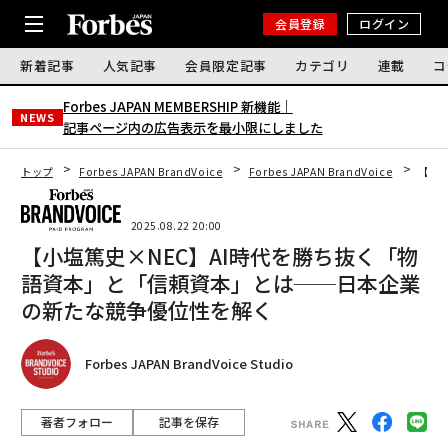
会員登録
ログイン
新着記事
人気記事
会員限定記事
カテゴリ
連載
コ
Forbes JAPAN MEMBERSHIP 新機能｜
NEWS
記事ページ内の広告表示を最小限にしました
トップ
Forbes JAPAN BrandVoice
Forbes JAPAN BrandVoice
【小
2025.08.22 20:00
【小塩篤史×NEC】AI時代を勝ち抜く「物
語資本」と「信頼資本」とは──日本企業
の新たな競争優位性を解く
Forbes JAPAN BrandVoice Studio
著者フォロー
記事を保存