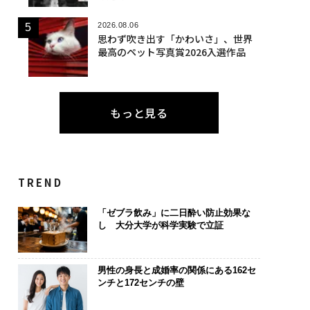
2026.08.06
思わず吹き出す「かわいさ」、世界
最高のペット写真賞2026入選作品
もっと見る
TREND
「ゼブラ飲み」に二日酔い防止効果な
し 大分大学が科学実験で立証
男性の身長と成婚率の関係にある162セ
ンチと172センチの壁