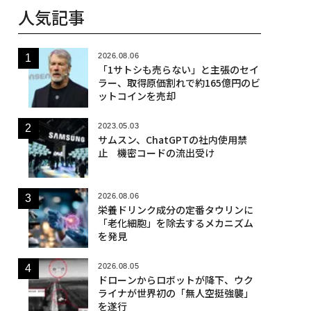
人気記事
2026.08.06
「1サトシも売らない」と主張のセイ
ラー、取得原価割れで約165億円のビ
ットコインを売却
2023.05.03
サムスン、ChatGPTの社内使用禁
止 機密コードの流出受け
2026.08.06
栄養ドリンク成分の定番タウリンに
「老化細胞」を除去するメカニズム
を発見
2026.08.05
ドローンからロボットが降下、ウク
ライナが世界初の「無人空挺強襲」
を遂行