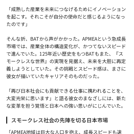
「成熟した産業を未来につなげるためにイノベーション
を起こす。それこそが自分の使命だと感じるようになっ
たのです」
そんな折、BATから声がかかった。APMEAという急成長
市場では、産業全体の構造変化が、かつてないスピード
で進んでいた。125年近い歴史をもつBATもまた、『ス
モークレスな世界』の実現を見据え、未来を大胆に再定
義しようとしていた。その挑戦とスピード感は、まさに
彼女が描いていたキャリアそのものだった。
「再び日本社会にも貢献できる仕事に携われることを、
大変光栄に思います」と語る彼女のまなざしには、新た
な変革を担う覚悟と日本への強い思いがにじんでいた。
スモークレス社会の先陣を切る日本市場
「APMEA地域は巨大な人口を抱え、成長スピードも速