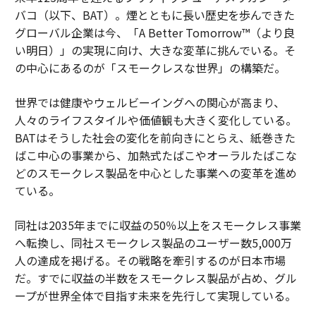
バコ（以下、BAT）。煙とともに長い歴史を歩んできた
グローバル企業は今、「A Better Tomorrow™（より良
い明日）」の実現に向け、大きな変革に挑んでいる。そ
の中心にあるのが「スモークレスな世界」の構築だ。
世界では健康やウェルビーイングへの関心が高まり、
人々のライフスタイルや価値観も大きく変化している。
BATはそうした社会の変化を前向きにとらえ、紙巻きた
ばこ中心の事業から、加熱式たばこやオーラルたばこな
どのスモークレス製品を中心とした事業への変革を進め
ている。
同社は2035年までに収益の50％以上をスモークレス事業
へ転換し、同社スモークレス製品のユーザー数5,000万
人の達成を掲げる。その戦略を牽引するのが日本市場
だ。すでに収益の半数をスモークレス製品が占め、グル
ープが世界全体で目指す未来を先行して実現している。