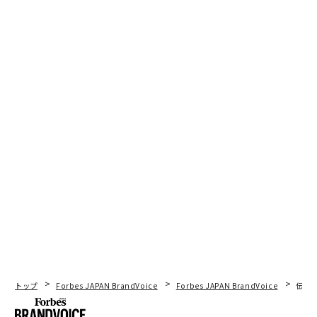
トップ
Forbes JAPAN BrandVoice
Forbes JAPAN BrandVoice
伝統