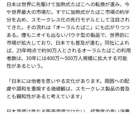
日本は世界に先駆けて加熱式たばこへの転換が進み、今
や世界最大の市場だ。すでに加熱式がたばこ市場の約半
分を占め、スモークレス化の先行モデルとして注目され
てきた。その流れは「オーラルたばこ」にも広がりつつ
ある。煙もニオイも出ないパウチ型の製品で、世界的に
市場が拡大しており、日本でも普及が進む。同社によれ
ば、25年時点で約90万人とされるオーラルたばこの利用
者数は、30年には400万～500万人規模に拡大する可能
性があるという。
「日本には他者を思いやる文化があります。周囲への配
慮や調和を重視する価値観は、スモークレス製品の普及
とも親和性があると考えています」
日本市場は単なる販売市場ではない。成熟度の高い消費
者の期待水準が企業に絶え間ない進化を促している。細
部へのこだわりや品質への妥協のない姿勢が、新しい製
品やサービスを磨き上げる場となっている。そこで培わ