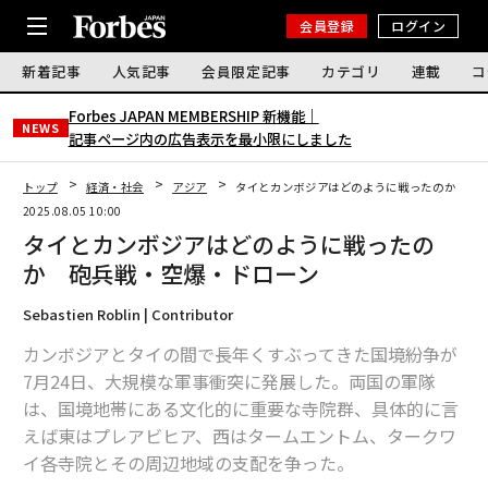
会員登録
ログイン
新着記事
人気記事
会員限定記事
カテゴリ
連載
コ
Forbes JAPAN MEMBERSHIP 新機能｜
NEWS
記事ページ内の広告表示を最小限にしました
トップ
経済・社会
アジア
タイとカンボジアはどのように戦ったのか 砲
2025.08.05 10:00
タイとカンボジアはどのように戦ったの
か 砲兵戦・空爆・ドローン
Sebastien Roblin | Contributor
カンボジアとタイの間で長年くすぶってきた国境紛争が
7月24日、大規模な軍事衝突に発展した。両国の軍隊
は、国境地帯にある文化的に重要な寺院群、具体的に言
えば東はプレアビヒア、西はタームエントム、タークワ
イ各寺院とその周辺地域の支配を争った。