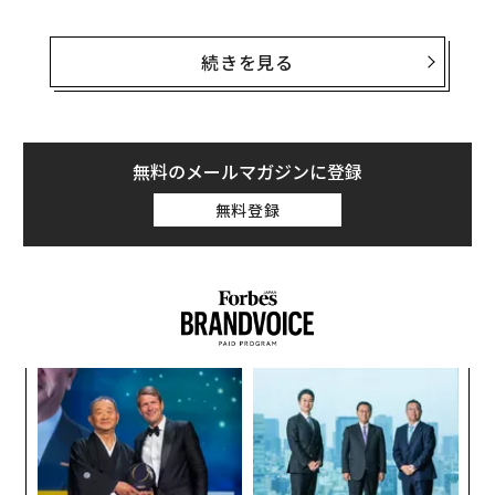
2011年に起こった以前の軍事衝突と同様に、地上では小
銃や支援火器で武装した歩兵が係争地を奪い合ったり、
続きを見る
防御にあたったりした。係争地に対してはロケット砲や
榴弾砲による砲撃も加えられた（クラスター弾も使用さ
れた）。一方で今回、両国の交戦で初めて、精密誘導兵
器を搭載したジェット戦闘機や、ドローン（無人機）も
無料のメールマガジンに登録
戦闘に加わった。
無料登録
5日にわたる戦闘の末、両国は7月28日に即時停戦で合意
し、29日午前0時に発効した。最新の集計によれば双方
で計40人以上が死亡し、うちうちかなりを民間人の犠牲
者が占めている。さらに、数十万人が自宅からの退避を
余儀なくされた。
キ
内
か。
グ
キャ
実
“
R S
全
シ
グ