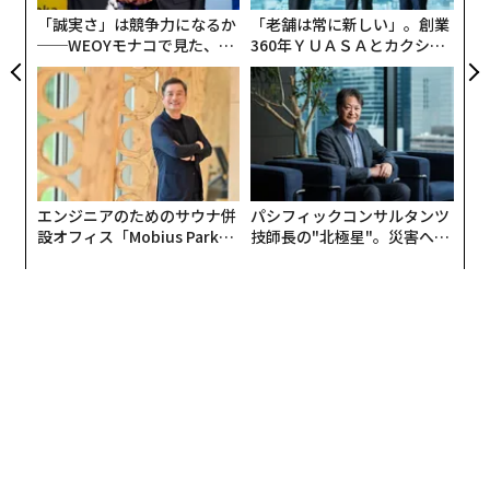
「誠実さ」は競争力になるか
「老舗は常に新しい」。創業
──WEOYモナコで見た、く
360年ＹＵＡＳＡとカクシン
ら寿司の経営哲学
CEO田尻望が語る、AIを超え
る人の価値
エンジニアのためのサウナ併
パシフィックコンサルタンツ
設オフィス「Mobius Park」
技師長の"北極星"。災害への
がオープン──タマディック
無力感を乗り越え見つけた、
が健康経営を徹底する理由
防災一筋20年の答え