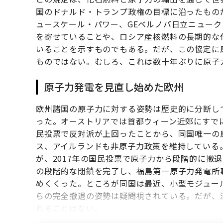
国のドナルド・トランプ政権の目標に沿ったもの
ュースケール・パワー、GEベルノバ日立ニューク
を寄せていることや、ロシア産核燃料の長期的な
いることを示すものでもある。だが、この協定に
ものではない。むしろ、これは数十年ぶりに原子
原子力発電を見直し始めた欧州
欧州諸国の原子力に対する姿勢は歴史的に分断し
った。オーストリアでは首都ウィーン近郊にすでに
民投票で反対派が上回ったことから、同国唯一の
ス、アイルランドも非原子力政策を維持している
が、2017年の国民投票で原子力から段階的に撤
の段階的な閉鎖を完了し、福島第一原子力発電所
めくくった。ところが同国は最近、小型モジュー
らの完全撤退の姿勢は疑問視されている。だが、
れることはない。