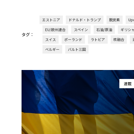
エストニア
ドナルド・トランプ
脱炭素
Up
EU/欧州連合
スペイン
石油/原油
ギリシ
タグ：
スイス
ポーランド
ラトビア
核融合
ベルギー
バルト三国
連載