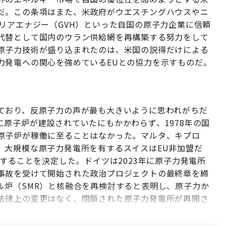
だ。この条項はまた、米政府がウエスチングハウスやニ
リアエナジー（GVH）といった自国の原子力企業に信頼
代替として国内のウラン供給網を再構築する努力をして
原子力技術が盛り込まれたのは、米国の説得だけによる
力発電への関心を強めているEUとの協力を示すものだ。
ており、反原子力の声が最も大きいように思われがちだ
原子炉が建設されていたにもかかわらず、1978年の国
原子炉が稼働に至ることはなかった。マルタ、キプロ
。大規模な原子力発電所を有するスイスはEU非加盟だ
退することを決定した。ドイツは2023年に原子力発電所
事故を受けて開始された政治プロジェクトの最終章を締
ル炉（SMR）と核融合を再検討すると表明し、原子力か
法律上の変更はなく、閉鎖された原子力発電所が再開さ