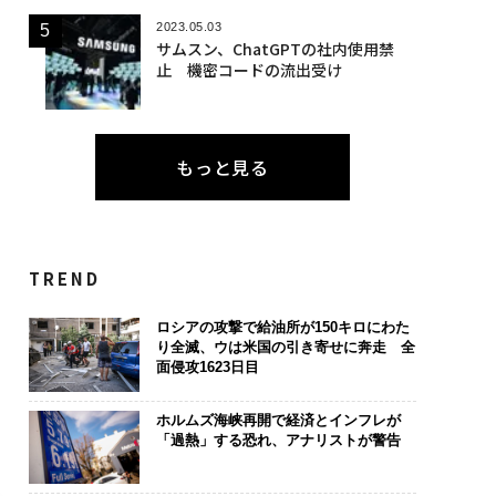
2023.05.03
サムスン、ChatGPTの社内使用禁
止 機密コードの流出受け
もっと見る
TREND
ロシアの攻撃で給油所が150キロにわた
り全滅、ウは米国の引き寄せに奔走 全
面侵攻1623日目
ホルムズ海峡再開で経済とインフレが
「過熱」する恐れ、アナリストが警告