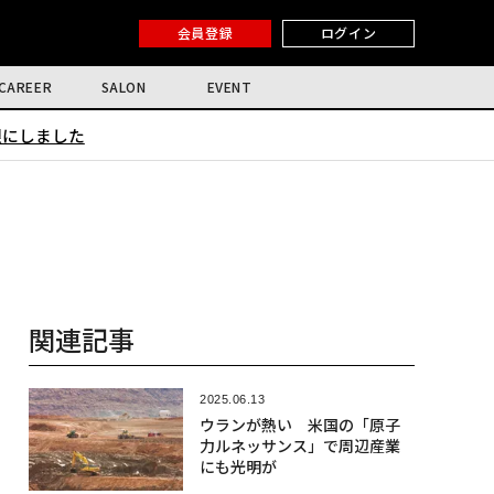
会員登録
ログイン
CAREER
SALON
EVENT
限にしました
関連記事
2025.06.13
ウランが熱い 米国の「原子
力ルネッサンス」で周辺産業
にも光明が