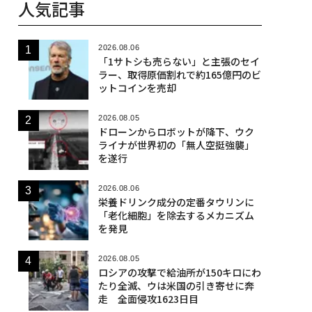
人気記事
2026.08.06
「1サトシも売らない」と主張のセイ
ラー、取得原価割れで約165億円のビ
ットコインを売却
2026.08.05
ドローンからロボットが降下、ウク
ライナが世界初の「無人空挺強襲」
を遂行
2026.08.06
栄養ドリンク成分の定番タウリンに
「老化細胞」を除去するメカニズム
を発見
2026.08.05
ロシアの攻撃で給油所が150キロにわ
たり全滅、ウは米国の引き寄せに奔
走 全面侵攻1623日目