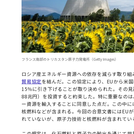
フランス南部のトリカスタン原子力発電所（Getty Images）
ロシア産エネルギー資源への依存を減らす取り組
貿易協定
を結んだ。この協定により、EUから米国
15％に引き下げることが取り決められた。その見返
88兆円）を投資すると約束した。特に重要なのは、
ー資源を輸入することに同意した点だ。この中に
核燃料などが含まれる。今回の合意文書にはEU
れていないが、原子力技術と核燃料が含まれてい
この規定は、化石燃料と原子力の輸出を通じて世