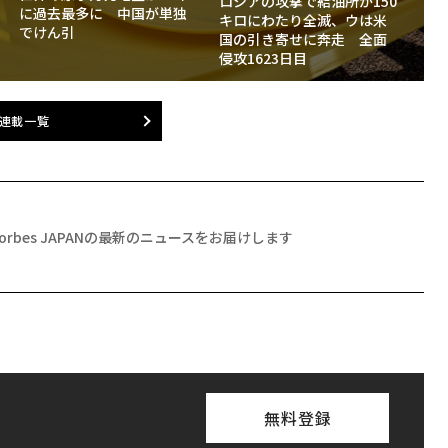
ロシアの攻撃で給油所が150
に過去最多に 中国が単独
キロにわたり全滅、ウは米
でけん引
国の引き寄せに奔走 全面
侵攻1623日目
連載一覧
Forbes JAPANの最新のニュースをお届けします
無料登録