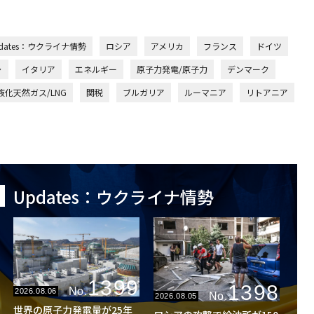
dates：ウクライナ情勢
ロシア
アメリカ
フランス
ドイツ
ャ
イタリア
エネルギー
原子力発電/原子力
デンマーク
液化天然ガス/LNG
関税
ブルガリア
ルーマニア
リトアニア
Updates：ウクライナ情勢
1399
1398
No.
2026.08.06
No.
2026.08.05
世界の原子力発電量が25年