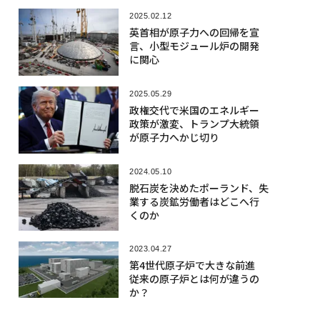
2025.02.12
英首相が原子力への回帰を宣
言、小型モジュール炉の開発
に関心
2025.05.29
政権交代で米国のエネルギー
政策が激変、トランプ大統領
が原子力へかじ切り
2024.05.10
脱石炭を決めたポーランド、失
業する炭鉱労働者はどこへ行
くのか
2023.04.27
第4世代原子炉で大きな前進
従来の原子炉とは何が違うの
か？