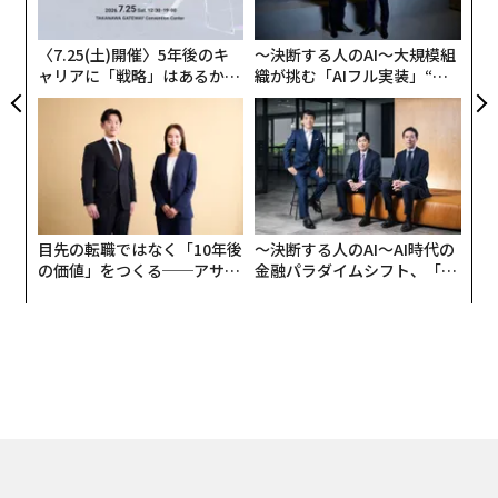
が
が
〈7.25(土)開催〉5年後のキ
〜決断する人のAI〜大規模組
ャリアに「戦略」はあるか。
織が挑む「AIフル実装」“使
トップエグゼクティブのキャ
う”企業から“動く”企業へ【N
リアに触れる1日│CAREER S
TTドコモビジネス×PwC】
UMMIT 2026
目先の転職ではなく「10年後
〜決断する人のAI〜AI時代の
の価値」をつくる──アサイ
金融パラダイムシフト、「超
ンの長期伴走型支援とは
個別化」の核心 【MUFG×ウ
ェルスナビ×PwC】