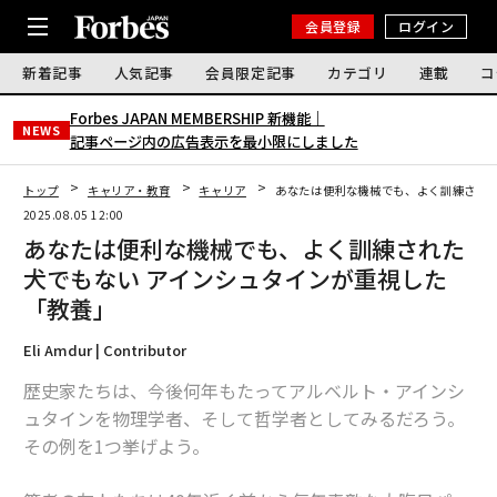
会員登録
ログイン
新着記事
人気記事
会員限定記事
カテゴリ
連載
コ
Forbes JAPAN MEMBERSHIP 新機能｜
NEWS
記事ページ内の広告表示を最小限にしました
トップ
キャリア・教育
キャリア
あなたは便利な機械でも、よく訓練された
2025.08.05 12:00
あなたは便利な機械でも、よく訓練された
犬でもない アインシュタインが重視した
「教養」
Eli Amdur | Contributor
歴史家たちは、今後何年もたってアルベルト・アインシ
ュタインを物理学者、そして哲学者としてみるだろう。
その例を1つ挙げよう。