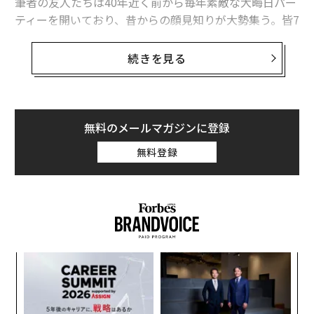
筆者の友人たちは40年近く前から毎年素敵な大晦日パー
ティーを開いており、昔からの顔見知りが大勢集う。皆7
0代、80代になり、そのようなパーティーは古いものだ
が、いつも学びがある。
続きを見る
幅広い教養の修得
私が22年間書き続けてきたテーマの中で、このようなパ
無料のメールマガジンに登録
ーティーで最も話題に上ったのは、大学生に（親のスネ
をかじりながら）化学や金融、コミュニケーションなど
無料登録
実社会で役立つ狭義の職業訓練を4年間で詰め込むだけ
でなく、幅広い教育を受けるよう勧める私の連載記事だ
った。興味をそそられるだろうか。
ィン
「
ズが
3
ムの
C
エ
る
設オ