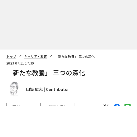
翻訳＝溝口慈子
2026年9月号発売中
最新号の購入はこちらから
トップ
キャリア・教育
「新たな教養」 三つの深化
2023.07.11 17:30
メンバーシップに登録する
「新たな教養」 三つの深化
田坂 広志 | Contributor
関連記事
著者フォロー
記事を保存
「新たな教養」 三つの深化
田坂広志の「深き思索、静かな気づき」
SF作家が語るAIにはできない「未来構想の磨き方」 今、想像力はリアル
筆者は、現在、経営大学院で教鞭を執っているが、その
な手触りで育む