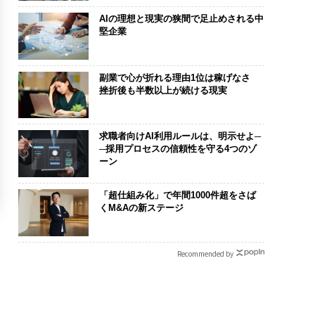
AIの理想と現実の狭間で足止めされる中
堅企業
副業で心が折れる理由1位は稼げなさ
挫折後も半数以上が続ける現実
求職者向けAI利用ルールは、明示せよ─
─採用プロセスの信頼性を守る4つのゾ
ーン
「超仕組み化」で年間1000件超をさば
くM&Aの新ステージ
Recommended by