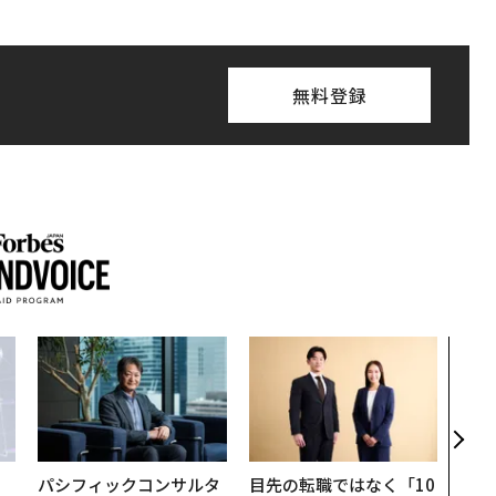
無料登録
〜決
代の
ト、
【M
×P
パシフィックコンサルタ
目先の転職ではなく「10