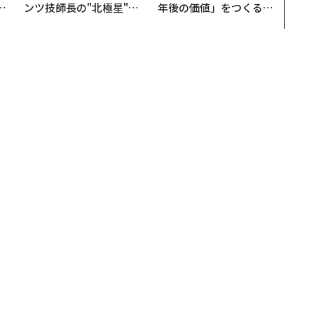
は
ンツ技師長の"北極星"。
年後の価値」をつくる─
ク
災害への無力感を乗り越
─アサインの長期伴走型
れ
え見つけた、防災一筋20
支援とは
I
年の答え
「既存の需要」の中に隠れている
の機会は「既存の需要」の中に