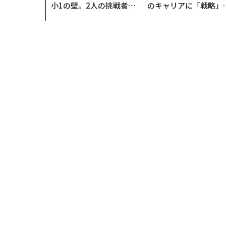
小1の壁。2人の挑戦者が
のキャリアに「戦略」
手にした「次なる武器」
あるか。トップエグゼ
ティブのキャリアに触
る1日│CAREER SUMM
T 2026
トップ
ビジネス
不況期を乗り切る：成長の機会は
ビジネス
2026.08.07 10:26
不況期を乗り切る：成長
隠れている