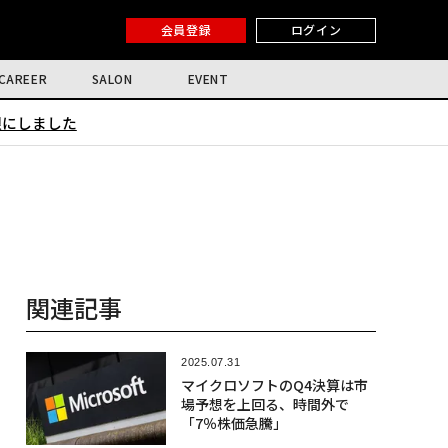
会員登録
ログイン
CAREER
SALON
EVENT
限にしました
関連記事
2025.07.31
マイクロソフトのQ4決算は市
場予想を上回る、時間外で
「7％株価急騰」