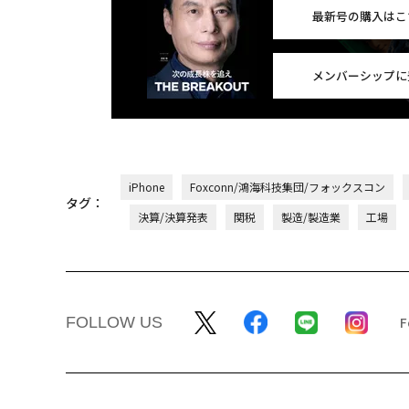
最新号の購入はこ
メンバーシップに
iPhone
Foxconn/鴻海科技集団/フォックスコン
タグ：
決算/決算発表
関税
製造/製造業
工場
FOLLOW US