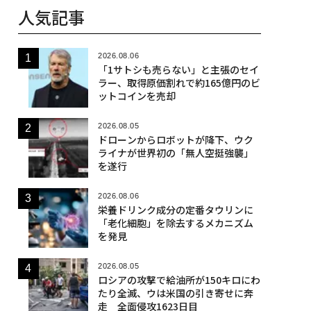
人気記事
2026.08.06
「1サトシも売らない」と主張のセイ
ラー、取得原価割れで約165億円のビ
ットコインを売却
2026.08.05
ドローンからロボットが降下、ウク
ライナが世界初の「無人空挺強襲」
を遂行
2026.08.06
栄養ドリンク成分の定番タウリンに
「老化細胞」を除去するメカニズム
を発見
2026.08.05
ロシアの攻撃で給油所が150キロにわ
たり全滅、ウは米国の引き寄せに奔
走 全面侵攻1623日目