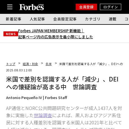
会員登録
ログイン
新着記事
人気記事
会員限定記事
カテゴリ
連載
コ
Forbes JAPAN MEMBERSHIP 新機能｜
NEWS
記事ページ内の広告表示を最小限にしました
トップ
経済・社会
北米
米国で差別を認識する人が「減少」、DEIへの懐
2025.08.03 12:00
米国で差別を認識する人が「減少」、DEI
への懐疑論が高まる中 世論調査
Antonio Pequeño IV | Forbes Staff
AP通信とNORC公共問題研究センターが成人1437人を対
象に実施した
世論調査
によれば、黒人およびアジア系住
民に対する人種差別を認識する米国人は2021年と比べて