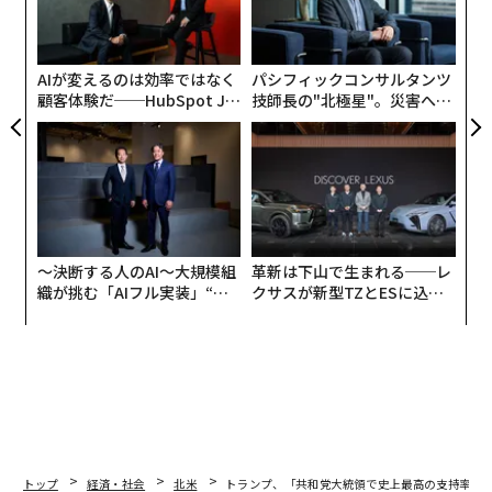
年の18％と比較して減少している。
る
か。
術
キャ
た
R S
ア
AIが変えるのは効率ではなく
パシフィックコンサルタンツ
顧客体験だ──HubSpot Ja
技師長の"北極星"。災害への
panが語る「Grow Better」
無力感を乗り越え見つけた、
な組織のつくり方
防災一筋20年の答え
〜決断する人のAI〜大規模組
革新は下山で生まれる──レ
織が挑む「AIフル実装」“使
クサスが新型TZとESに込め
う”企業から“動く”企業へ【N
た「DISCOVER」の哲学
TTドコモビジネス×PwC】
トップ
経済・社会
北米
トランプ、「共和党大統領で史上最高の支持率」