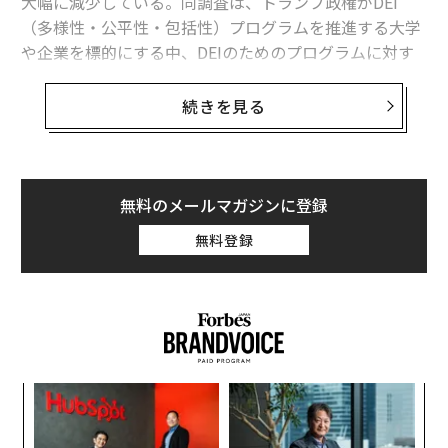
大幅に減少している。同調査は、トランプ政権がDEI
（多様性・公平性・包括性）プログラムを推進する大学
や企業を標的にする中、DEIのためのプログラムに対す
る懐疑的な見方が広がっていることも示している。
続きを見る
米国成人の約45％が黒人に対し「非常に大きい」または
「かなり大きい」差別が存在すると回答し、ジョージ・
フロイド殺害後の抗議行動から1年後に行われた2021年
調査から16ポイント低下。また、アジア系米国人につい
無料のメールマガジンに登録
て同様の差別認識を示した割合は、2021年の46％から2
無料登録
025年には32％へと14ポイント減少している。
ヒスパニック系および白人に対する差別認識も低下した
が、その幅は比較的小さかった。具体的には、最新の調
査で、ヒスパニック系米国人に対する差別が「非常に大
きい」または「かなり大きい」と認識した回答者は44％
るか
「
で、2021年の48％から減少。一方、白人の米国人が相当
、く
3
レベルの差別に直面していると答えた人は15％で、2021
C
キ
な