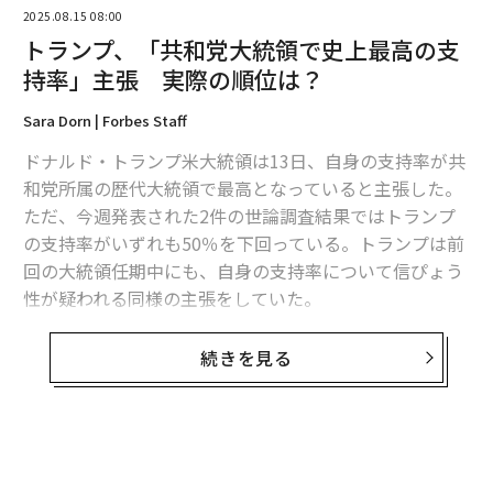
2025.08.15 08:00
トランプ、「共和党大統領で史上最高の支
持率」主張 実際の順位は？
Sara Dorn | Forbes Staff
ドナルド・トランプ米大統領は13日、自身の支持率が共
和党所属の歴代大統領で最高となっていると主張した。
翻訳＝酒匂寛
ただ、今週発表された2件の世論調査結果ではトランプ
の支持率がいずれも50％を下回っている。トランプは前
回の大統領任期中にも、自身の支持率について信ぴょう
2026年9月号発売中
性が疑われる同様の主張をしていた。
トランプは自身のSNSトゥルース・ソーシャルへの
投稿
最新号の購入はこちらから
続きを見る
で、「ワオ！ 史上最も支持率の高い共和党大統領だ！
ありがとう」と表明。これがどの世論調査での支持率
メンバーシップに登録する
に言及したものかははっきりしないが、CNNが先月、各
世論調査の結果を総合した
データ
を指している可能性が
ある。それによると、大統領就任から5カ月時点でトラ