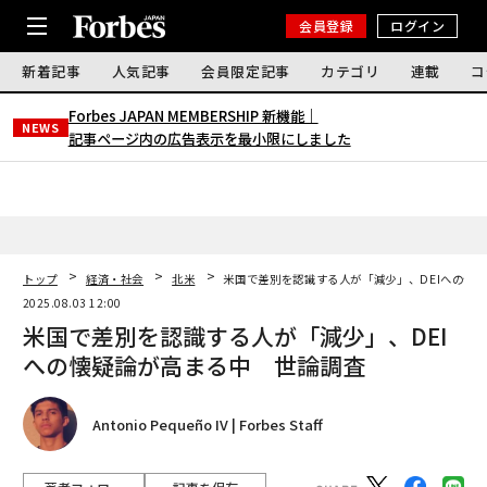
会員登録
ログイン
新着記事
人気記事
会員限定記事
カテゴリ
連載
コ
Forbes JAPAN MEMBERSHIP 新機能｜
NEWS
記事ページ内の広告表示を最小限にしました
トップ
経済・社会
北米
米国で差別を認識する人が「減少」、DEIへの懐
2025.08.03 12:00
米国で差別を認識する人が「減少」、DEI
への懐疑論が高まる中 世論調査
Antonio Pequeño IV | Forbes Staff