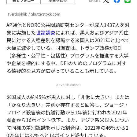
著者フォロー
記事を保存
Tverdokhlib / Shutterstock.com
AP通信とNORC公共問題研究センターが成人1437人を対
象に実施した
世論調査
によれば、黒人およびアジア系住
民に対する人種差別を認識する米国人は2021年と比べて
大幅に減少している。同調査は、トランプ政権がDEI
（多様性・公平性・包括性）プログラムを推進する大学
や企業を標的にする中、DEIのためのプログラムに対す
る懐疑的な見方が広がっていることも示している。
advertisement
米国成人の約45％が黒人に対し「非常に大きい」または
「かなり大きい」差別が存在すると回答し、ジョージ・
フロイド殺害後の抗議行動から1年後に行われた2021年
調査から16ポイント低下。また、アジア系米国人につい
て同様の差別認識を示した割合は、2021年の46％から2
025年には32％へと14ポイント減少している。