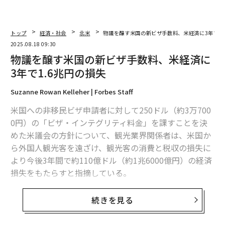
トップ
経済・社会
北米
物議を醸す米国の新ビザ手数料、米経済に3年で1.
2025.08.18 09:30
物議を醸す米国の新ビザ手数料、米経済に
3年で1.6兆円の損失
Suzanne Rowan Kelleher | Forbes Staff
米国への非移民ビザ申請者に対して250ドル（約3万700
0円）の「ビザ・インテグリティ料金」を課すことを決
めた米議会の方針について、観光業界関係者は、米国か
ら外国人観光客を遠ざけ、観光客の消費と税収の損失に
より今後3年間で約110億ドル（約1兆6000億円）の経済
損失をもたらすと指摘している。
米議会予算局（CBO）は、同料金により米政府の歳入が
続きを見る
年間27億ドル（約3900億円）、今後10年間で約270億ド
ル（約3兆9000億円）増え、負債削減に貢献すると
試算