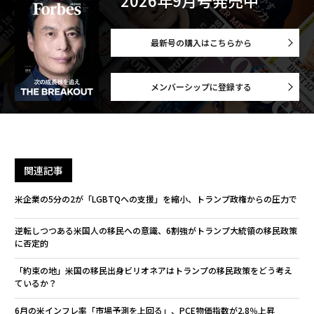
2026年9月号発売中
最新号の購入はこちらから
メンバーシップに登録する
関連記事
米企業の5分の2が「LGBTQへの支援」を縮小、トランプ政権からの圧力で
逆転しつつある米国人の移民への意識、6割強がトランプ大統領の移民政策
に否定的
「約束の地」米国の移民出身ビリオネアはトランプの移民政策をどう考え
ているか？
6月の米インフレ率「市場予測を上回る」、PCE物価指数が2.8％上昇