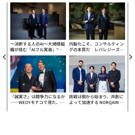
創業
な
シン
術
超え
た
〈7
ア
ャ
ト
リア
〜決断する人のAI〜大規模組
内製化こそ、コンサルティン
UM
織が挑む「AIフル実装」“使
グの本質だ レバレジーズが
う”企業から“動く”企業へ【N
実践する、次世代ファームの
TTドコモビジネス×PwC】
全貌
「誠実さ」は競争力になるか
挑戦は個から始まり、共創に
──WEOYモナコで見た、く
よって加速する NORQAIN JA
ら寿司の経営哲学
PAN 特別座談会