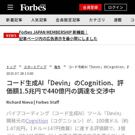
会員登録
ログイン
新着記事
人気記事
会員限定記事
カテゴリ
連載
コ
Forbes JAPAN MEMBERSHIP 新機能｜
NEWS
記事ページ内の広告表示を最小限にしました
トップ
スタートアップ
海外
コード生成AI「Devin」のCognition、評
2025.07.28 13:00
コード生成AI「Devin」のCognition、評
価額1.5兆円で440億円の調達を交渉中
Richard Nieva | Forbes Staff
バイブコーディング（コード生成AI）ツール「Devin」
開発元の
Cognition
（コグニション）が、100億ドル（約
1.47兆円。1ドル＝147円換算）に達する評価額で、3億