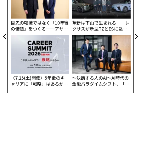
dsurfを買収した直後に浮上した。ここ数カ月の間、Ope
C】
よっ
nAIによるWindsurf買収が噂されていたが、同社創業者
PA
は今月初めに突如、グーグルに移籍すると発表した。グ
目先の転職ではなく「10年後
革新は下山で生まれる──レ
ーグルは、Windsurfに24億ドル（約3528億円）のライ
の価値」をつくる──アサイ
クサスが新型TZとESに込め
センス料を支払ったと報じられた。そして、その発表の
ンの長期伴走型支援とは
た「DISCOVER」の哲学
わずか2日後に、CognitionはWindsurfの残りの事業を非
公表の金額で買収すると発表した。
〈7.25(土)開催〉5年後のキ
〜決断する人のAI〜AI時代の
ャリアに「戦略」はあるか。
金融パラダイムシフト、「超
トップエグゼクティブのキャ
個別化」の核心 【MUFG×ウ
リアに触れる1日│CAREER S
ェルスナビ×PwC】
UMMIT 2026