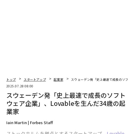
トップ
スタートアップ
起業家
スウェーデン発「史上最速で成長のソフトウェ
2025.07.28 08:00
スウェーデン発「史上最速で成長のソフト
編集＝上田裕資
ウェア企業」、Lovableを生んだ34歳の起
業家
2026年9月号発売中
Iain Martin | Forbes Staff
ストックホルムを拠点とするスタートアップ、
Lovable