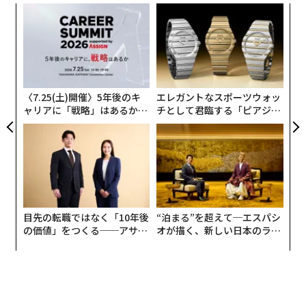
「バイブス」と共にあれ―OpenAI アルトマンCEOやAI関係者が巻き起こし
なく
挑
た新旋風
こうしたアイデアの多くは、話だけで終わる。しかし、
Ja
よっ
er」
PA
その数カ月後にムンク・アフ・ローセンスホルドはFram
な
AI / 人工知能
Google/グーグル
スンダー・ピチャイ
eSageと呼ばれるサービスを立ち上げて、間もなく5万ド
術
Microsoft/マイクロソフト
OpenAI
スタートアップ
た
ル（約735万円）を売り上げた。彼は、AIコーディング
タグ：
ア
サティア・ナディラ
AIコーディング
ツール「Lovable」を用いて、10日でサービスの基盤を
〈7.25(土)開催〉5年後のキ
エレガントなスポーツウォッ
Cognition/コグニション
構築したという。
ャリアに「戦略」はあるか。
チとして君臨する「ピアジ
トップエグゼクティブのキャ
ェ」ポロの魅力
リアに触れる1日│CAREER S
UMMIT 2026
advertisement
目先の転職ではなく「10年後
“泊まる”を超えて─エスパシ
の価値」をつくる──アサイ
オが描く、新しい日本のラグ
ンの長期伴走型支援とは
ジュアリー（中編）