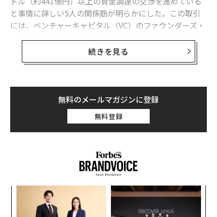
ドル（約441億円）以上の資金調達の交渉を進めている
と事情に詳しい5人の関係筋が明らかにした。この取引
には、ベンチャーキャピタル（VC）のファウンダーズ・
ファンドとコースラベンチャーズが関与しているとい
う。バイブコーディングとは、ソフトウェア開発のため
続きを見る
の人工知能（AI）エージェントを活用し、自然言語で指
示するだけでウェブサイトやアプリを自動構築・開発で
きるようにするプログラミング手法を指す。
無料のメールマガジンに登録
ブルームバーグ
によると、今年3月にPalantir共同創業者
無料登録
のジョー・ロンズデールが率いる8VCの主導で資金を調
達した際には、Cognitionの評価額は40億ドル（約5880
億円）とされていた。それからわずか数カ月で2倍以上
に跳ね上がることになる。ただし、ある情報筋は今回の
調達の条件がまだ最終決定に至っておらず、変更される
可能性があると警告した。
模組
“
“使
オ
今回の資金調達に関する情報は、Cognitionが競合のWin
【N
ジ
挑