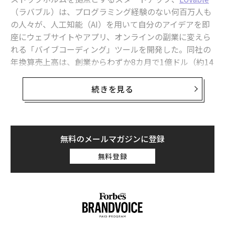
（ラバブル）は、プログラミング経験のない何百万人も
最新号の購入はこちらから
の人々が、人工知能（AI）を用いて自分のアイデアを即
座にウェブサイトやアプリ、オンラインの副業に変えら
メンバーシップに登録する
れる「バイブコーディング」ツールを開発した。同社の
年換算売上高は、創業からわずか8カ月で1億ドル（約14
7億円。1ドル＝147円換算）を突破した。
続きを見る
AIがコーディングの壁を破壊する
関連記事
Lovableの利用者、オスカル・ムンク・アフ・ローセン
「プログラマーが恐れる」仕事を奪うAIツールDevinを生んだ28歳の起業家
スホルドは、もともとショービジネスの世界に関わるつ
無料のメールマガジンに登録
もりは一切なかった。しかし、彼はある日、スウェーデ
スウェーデン発「史上最速で成長のソフトウェア企業」、Lovableを生んだ
34歳の起業家
ンのストックホルムでのフィーカ（北欧のコーヒーブレ
無料登録
イク）の席で、映画プロデューサーの友人からスタート
AIに指示するだけでウェブサイトを自動構築、スウェーデン新興が300億円
アップのアイデアを持ちかけられた。それは、資金調達
を調達
に苦戦するヨーロッパの映画製作者たちに向けて、投資
ハイテク大手他4万チーム超が導入、AIスタートアップLangChainが147億
家とマッチングするマーケットプレイスを作ろうという
円調達交渉中
提案だった。