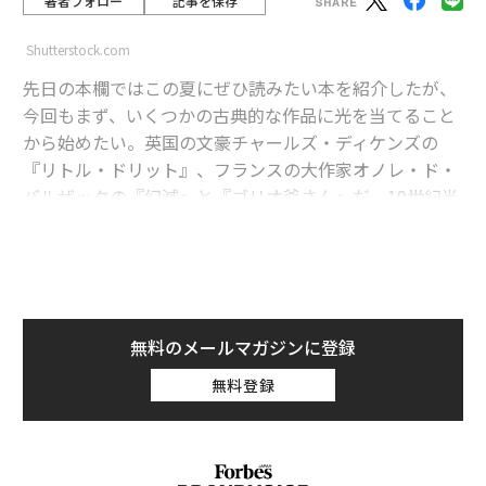
著者フォロー
記事を保存
Shutterstock.com
先日の本欄ではこの夏にぜひ読みたい本を紹介したが、
今回もまず、いくつかの古典的な作品に光を当てること
から始めたい。英国の文豪チャールズ・ディケンズの
『リトル・ドリット』、フランスの大作家オノレ・ド・
バルザックの『幻滅』と『ゴリオ爺さん』だ。19世紀半
ば、ナポレオン戦争によってもたらされた債務負担が影
を落とすなかで書かれたこれら3つの小説は、借金を返
済できない人が収監された「債務者監獄」、借金の取り
立て、過剰債務による財産放棄など、債務の悲惨な側面
を描き出している。
無料のメールマガジンに登録
advertisement
無料登録
これらの作品が頭に思い浮かんだのは、市場がまさにい
ま非常に劇的な運命＝富（フォーチュン）の変化を織り
込みつつある可能性があるからだ。この変化は、実際に