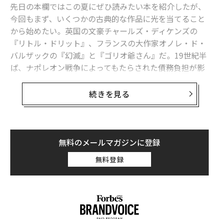
先日の本欄ではこの夏にぜひ読みたい本を紹介したが、
今回もまず、いくつかの古典的な作品に光を当てること
から始めたい。英国の文豪チャールズ・ディケンズの
『リトル・ドリット』、フランスの大作家オノレ・ド・
バルザックの『幻滅』と『ゴリオ爺さん』だ。19世紀半
ば、ナポレオン戦争によってもたらされた債務負担が影
を落とすなかで書かれたこれら3つの小説は、借金を返
済できない人が収監された「債務者監獄」、借金の取り
続きを見る
立て、過剰債務による財産放棄など、債務の悲惨な側面
を描き出している。
これらの作品が頭に思い浮かんだのは、市場がまさにい
無料のメールマガジンに登録
ま非常に劇的な運命＝富（フォーチュン）の変化を織り
無料登録
込みつつある可能性があるからだ。この変化は、実際に
起これば歴史的なものになり、広範な影響を及ぼすこと
になるだろう。これに関して、注目すべき動きが少なく
とも3つある。