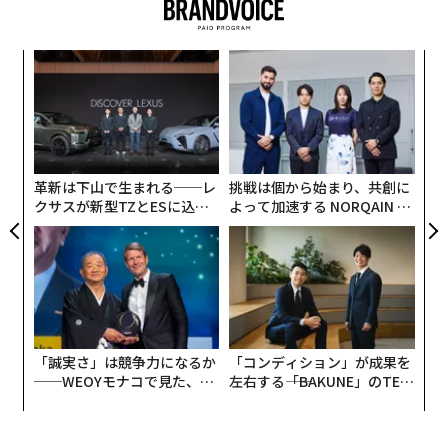
起これば歴史的なものになり、広範な影響を及ぼすこと
になるだろう。これに関して、注目すべき動きが少なく
ルー
パ
とも3つある。
イン
技
し、
無
“
1つ目は、企業の金利と「安全」とされてきた国債の金
防
オ
利との差が歴史的な小ささに縮まっていることだ。より
ジ
テクニカルに言えば、米国市場で社債のスプレッド（こ
革新は下山で生まれる──レ
挑戦は個から始まり、共創に
こでは10年物米国債の利回りに対する上乗せ金利）やリ
クサスが新型TZとESに込め
よって加速する NORQAIN JA
スクが高めのハイイールド債（低格付け社債）のスプレ
た「DISCOVER」の哲学
PAN 特別座談会
ッドは、長期平均の水準を大きく下回っている。これは
市場のリスク選好の強さや債券需要の高さの表れである
と同時に、企業の債務水準が（概して）非常に管理しや
すい状態にある一方、政府の債務水準はそうではないと
市場が認識していることを示している。
「誠実さ」は競争力になるか
「コンディション」が成果を
──WEOYモナコで見た、く
左右する――「BAKUNE」のTEN
ら寿司の経営哲学
TIALが支える「挑戦者の明
日」