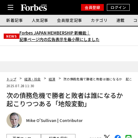
会員登録
ログイン
新着記事
人気記事
会員限定記事
カテゴリ
連載
コ
Forbes JAPAN MEMBERSHIP 新機能｜
NEWS
記事ページ内の広告表示を最小限にしました
トップ
経済・社会
経済
次の債務危機で勝者と敗者は誰になるか 起こり
2025.07.28 11:30
次の債務危機で勝者と敗者は誰になるか
起こりつつある「地殻変動」
Mike O'Sullivan | Contributor