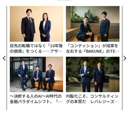
1つ目は、企業の金利と「安全」とされてきた国債の金
〜
利との差が歴史的な小ささに縮まっていることだ。より
変え
織
テクニカルに言えば、米国市場で社債のスプレッド（こ
FE
う
伝
こでは10年物米国債の利回りに対する上乗せ金利）やリ
0年
T
る
スクが高めのハイイールド債（低格付け社債）のスプレ
モ
ッドは、長期平均の水準を大きく下回っている。これは
目先の転職ではなく「10年後
「コンディション」が成果を
市場のリスク選好の強さや債券需要の高さの表れである
の価値」をつくる──アサイ
左右する――「BAKUNE」のTEN
と同時に、企業の債務水準が（概して）非常に管理しや
ンの長期伴走型支援とは
TIALが支える「挑戦者の明
すい状態にある一方、政府の債務水準はそうではないと
日」
市場が認識していることを示している。
2つ目は、新興国市場の債券（国債と社債）と米国債の
スプレッドも数十年ぶりの小ささに縮小していること
〜決断する人のAI〜AI時代の
内製化こそ、コンサルティン
だ。これもまた、投資家の貪欲な利回り欲求を映すとと
金融パラダイムシフト、「超
グの本質だ レバレジーズが
もに、新興国債券のリスク評価が（米国のような国と比
個別化」の核心 【MUFG×ウ
実践する、次世代ファームの
較して）見直されていることを示唆している。国際通貨
ェルスナビ×PwC】
全貌
基金（IMF）の
「財政モニター」2025年4月版
によれ
ば、新興国全体（中国が含められて数字を押し上げてい