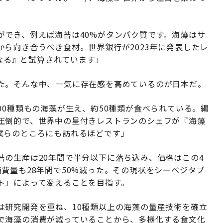
ができ、例えば海苔は40%がタンパク質です。海藻はサ
ら向き合うべき食材。世界銀行が2023年に発表したレ
になる』と試算されています」
た。そんな中、一気に存在感を高めているのが日本だ。
00種類もの海藻が生え、約50種類が食べられている。縄
圧倒的で、世界中の星付きレストランのシェフが『海藻
僕らのところにも訪れるほどです」
苔の生産は20年間で半分以下に落ち込み、価格はこの4
費量も28年間で50%減った。その現状をシーベジタブ
ト」によって変えることを目指す。
は研究開発を重ね、10種類以上の海藻の量産技術を確立
で海藻の消費が減っていることから、多様化する食文化