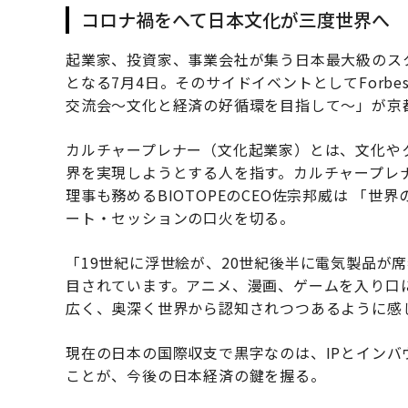
コロナ禍をへて日本文化が三度世界へ
起業家、投資家、事業会社が集う日本最大級のスタート
となる7月4日。そのサイドイベントとしてForbe
交流会～文化と経済の好循環を目指して～」が京
カルチャープレナー（文化起業家）とは、文化や
界を実現しようとする人を指す。カルチャープレ
理事も務めるBIOTOPEのCEO佐宗邦威は 「世
ート・セッションの口火を切る。
「19世紀に浮世絵が、20世紀後半に電気製品が
目されています。アニメ、漫画、ゲームを入り口
広く、奥深く世界から認知されつつあるように感
現在の日本の国際収支で黒字なのは、IPとイン
ことが、今後の日本経済の鍵を握る。