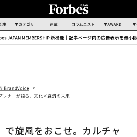
記事
カテゴリ
連載
コラムニスト
AWARD
rbes JAPAN MEMBERSHIP 新機能｜
記事ページ内の広告表示を最小
N BrandVoice
ープレナーが語る、文化×経済の未来
0」で旋風をおこせ。カルチャ