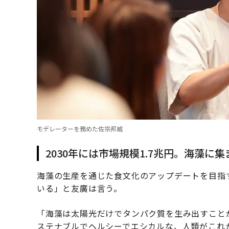
モデレーターを務めた佐宗邦威
2030年には市場規模1.7兆円。海藻に
海藻の生産を通じた食文化のアップデートを目指
いる」と友廣は言う。
「海藻は太陽光だけでタンパク質を生み出すこと
ステナブルでヘルシーでエシカルな、人類がこれか