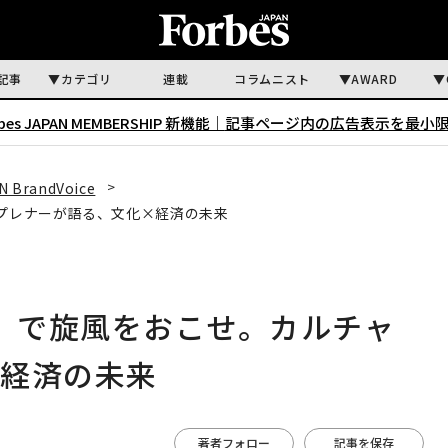
記事
カテゴリ
連載
コラムニスト
AWARD
rbes JAPAN MEMBERSHIP 新機能｜
記事ページ内の広告表示を最小
N BrandVoice
ープレナーが語る、文化×経済の未来
0」で旋風をおこせ。カルチャ
×経済の未来
著者フォロー
記事を保存