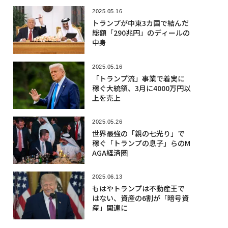
2025.05.16
トランプが中東3カ国で結んだ
総額「290兆円」のディールの
中身
2025.05.16
「トランプ流」事業で着実に
稼ぐ大統領、3月に4000万円以
上を売上
2025.05.26
世界最強の「親の七光り」で
稼ぐ「トランプの息子」らのM
AGA経済圏
2025.06.13
もはやトランプは不動産王で
はない、資産の6割が「暗号資
産」関連に