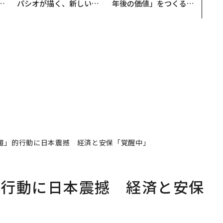
T
パシオが描く、新しい日
年後の価値」をつくる─
未
本のラグジュアリー（中
─アサインの長期伴走型
編）
支援とは
道」的行動に日本震撼 経済と安保「覚醒中」
的行動に日本震撼 経済と安保