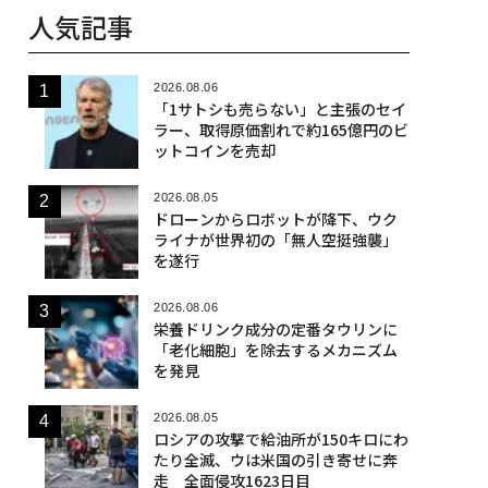
人気記事
2026.08.06
「1サトシも売らない」と主張のセイ
ラー、取得原価割れで約165億円のビ
ットコインを売却
2026.08.05
ドローンからロボットが降下、ウク
ライナが世界初の「無人空挺強襲」
を遂行
2026.08.06
栄養ドリンク成分の定番タウリンに
「老化細胞」を除去するメカニズム
を発見
2026.08.05
ロシアの攻撃で給油所が150キロにわ
たり全滅、ウは米国の引き寄せに奔
走 全面侵攻1623日目