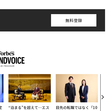
無料登録
「コ
果を左
E」
「挑
定
“泊まる”を超えて─エス
目先の転職ではなく「10