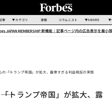
記事
カテゴリ
連載
コラムニスト
AWARD
rbes JAPAN MEMBERSHIP 新機能｜
記事ページ内の広告表示を最小
もの――「トランプ帝国」が拡大、露骨すぎる利益相反の実態
――「トランプ帝国」が拡大、露