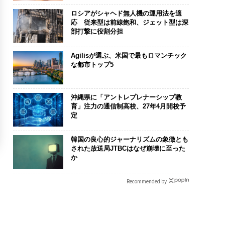
ロシアがシャヘド無人機の運用法を適
応 従来型は前線飽和、ジェット型は深
部打撃に役割分担
Agilisが選ぶ、米国で最もロマンチック
な都市トップ5
沖縄県に「アントレプレナーシップ教
育」注力の通信制高校、27年4月開校予
定
韓国の良心的ジャーナリズムの象徴とも
された放送局JTBCはなぜ崩壊に至った
か
Recommended by