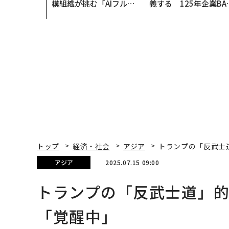
模組織が挑む「AIフル実
義する 125年企業BA
装」“使う”企業から“動
が挑むスモークレスな
く”企業へ【NTTドコモ
来
ビジネス×PwC】
トップ
経済・社会
アジア
トランプの「反武士
アジア
2025.07.15 09:00
トランプの「反武士道」
「覚醒中」