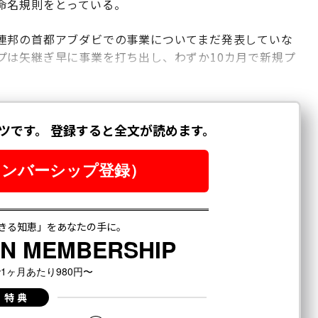
命名規則をとっている。
連邦の首都アブダビでの事業についてまだ発表していな
プは矢継ぎ早に事業を打ち出し、わずか10カ月で新規プ