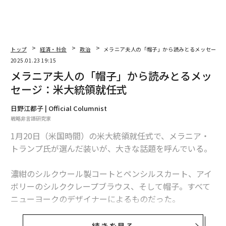
トップ
経済・社会
政治
メラニア夫人の「帽子」から読みとるメッセージ
2025.01.23 19:15
メラニア夫人の「帽子」から読みとるメッ
セージ：米大統領就任式
日野江都子 | Official Columnist
戦略非言語研究家
1月20日（米国時間）の米大統領就任式で、メラニア・
トランプ氏が選んだ装いが、大きな話題を呼んでいる。
濃紺のシルクウール製コートとペンシルスカート、アイ
ボリーのシルククレープブラウス、そして帽子。すべて
ニューヨークのデザイナーによるものだった。
特に広いつばの帽子は、その被り方と合わせ、この就任
続きを見る