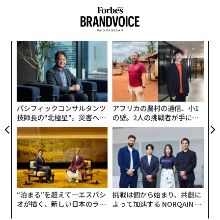
「大統領就任式の伝統はアメリカ民主主義の美しさを体
現しており、本日はファーストレディであるメラニア・
トランプ夫人の装いを手掛けるという光栄に預かりまし
模組
目
た。トランプ夫人の衣装はアメリカ最高の職人たちによ
“使
の
って制作され、その素晴らしい仕事を世界に披露できる
【N
ン
「
ことを誇りに思います。」
C】
─
ら
この声明は、メラニア氏の装いがファッションとしての
パシフィックコンサルタンツ
アフリカの農村の通信、小1
美しさだけでなく、アメリカの伝統や職人技への敬意を
技師長の"北極星"。災害への
の壁。2人の挑戦者が手にし
表していることを示している。
無力感を乗り越え見つけた、
た「次なる武器」
防災一筋20年の答え
“泊まる”を超えて─エスパシ
挑戦は個から始まり、共創に
オが描く、新しい日本のラグ
よって加速する NORQAIN JA
ジュアリー（中編）
PAN 特別座談会