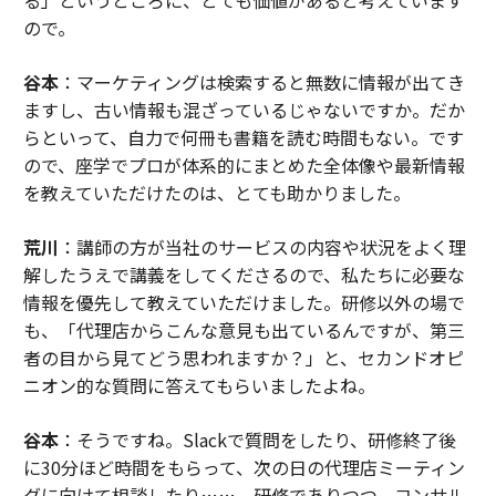
る」というところに、とても価値があると考えています
ので。
谷本
：マーケティングは検索すると無数に情報が出てき
ますし、古い情報も混ざっているじゃないですか。だか
らといって、自力で何冊も書籍を読む時間もない。です
ので、座学でプロが体系的にまとめた全体像や最新情報
を教えていただけたのは、とても助かりました。
荒川
：講師の方が当社のサービスの内容や状況をよく理
解したうえで講義をしてくださるので、私たちに必要な
情報を優先して教えていただけました。研修以外の場で
も、「代理店からこんな意見も出ているんですが、第三
者の目から見てどう思われますか？」と、セカンドオピ
ニオン的な質問に答えてもらいましたよね。
谷本
：そうですね。Slackで質問をしたり、研修終了後
に30分ほど時間をもらって、次の日の代理店ミーティン
グに向けて相談したり……。研修でありつつ、コンサル