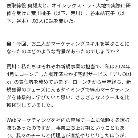
表取締役 奥雄太と、オイシックス・ラ・大地で実際に研
修を受けた荒川桃子（以下、荒川）、谷本結花子（以
下、谷本）の3人に話を聞いた。
奥
：今回、お二人がマーケティングスキルを学ぶことに
なったのはどのような背景があったのでしょうか？
荒川
：私たちはそれぞれ新規事業の担当で、私は2024年
4月にローンチした調理済おかず宅配サービス「デリOisi
x」の責任者を務めています。ローンチから半年経ち、新
規獲得のフェーズに入るタイミングでWebマーケティン
グを体系的に学びたいと思い、さまざまなスクールを比
較検討していました。
Webマーケティングを社内の専属チームに依頼する選択
肢もあったのですが、事業立ち上げ期ということもあ
り、我々のチームと代理店が直接やりとりしたほうが、