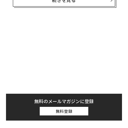
式における彼女の存在感を象徴するだけでなく、意図的
なメッセージを放っていると考えさせられるアイテムだ
った。一部では議論を巻き起こした彼女の装いは、プレ
ゼンスをつくり出すスタイルや信念の表現手段として要
注目だ。
アメリカの職人技を称えた装い
この日のメラニア氏の洋服は、ニューヨークを拠点とす
るデザイナー、アダム・リッペス氏によるカスタムデザ
インである。ニューヨーク市内で熟練職人たちが手縫い
で仕立てたものだ。洗練されたデザイン、構築されたシ
ルエットと、それを完成させている仕立ての良さ、また
ほとんど色を感じさせない全体像とその佇まいに、厳格
さを漂わせていた。
無料のメールマガジンに登録
無料登録
リッペス氏はこの特別な装いについて、自身のInstagra
mでこう述べている。