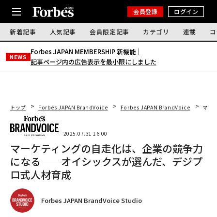
会員登録
ログイン
新着記事
人気記事
会員限定記事
カテゴリ
連載
コ
Forbes JAPAN MEMBERSHIP 新機能｜
NEWS
記事ページ内の広告表示を最小限にしました
トップ
Forbes JAPAN BrandVoice
Forbes JAPAN BrandVoice
マー
2025.07.31 16:00
マーケティングの自走化は、企業の競争力
になる──オイシックスが選んだ、デジプ
ロ式人材育成
Forbes JAPAN BrandVoice Studio