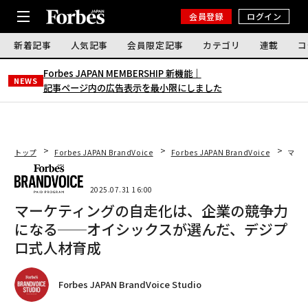
会員登録
ログイン
新着記事
人気記事
会員限定記事
カテゴリ
連載
コ
Forbes JAPAN MEMBERSHIP 新機能｜
NEWS
記事ページ内の広告表示を最小限にしました
トップ
Forbes JAPAN BrandVoice
Forbes JAPAN BrandVoice
マー
2025.07.31 16:00
マーケティングの自走化は、企業の競争力
になる──オイシックスが選んだ、デジプ
ロ式人材育成
Forbes JAPAN BrandVoice Studio