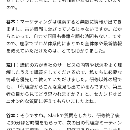
る」というところに、とても価値があると考えています
ので。
谷本
：マーケティングは検索すると無数に情報が出てき
ますし、古い情報も混ざっているじゃないですか。だか
らといって、自力で何冊も書籍を読む時間もない。です
ので、座学でプロが体系的にまとめた全体像や最新情報
を教えていただけたのは、とても助かりました。
荒川
：講師の方が当社のサービスの内容や状況をよく理
解したうえで講義をしてくださるので、私たちに必要な
情報を優先して教えていただけました。研修以外の場で
も、「代理店からこんな意見も出ているんですが、第三
者の目から見てどう思われますか？」と、セカンドオピ
ニオン的な質問に答えてもらいましたよね。
谷本
：そうですね。Slackで質問をしたり、研修終了後
に30分ほど時間をもらって、次の日の代理店ミーティン
グに向けて相談したり……。研修でありつつ、コンサル