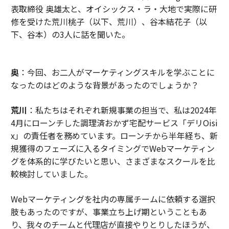
表取締役 奥雄太と、オイシックス・ラ・大地で実際に研
修を受けた荒川桃子（以下、荒川）、谷本結花子（以
下、谷本）の3人に話を聞いた。
奥
：今回、お二人がマーケティングスキルを学ぶことに
なったのはどのような背景があったのでしょうか？
荒川
：私たちはそれぞれ新規事業の担当で、私は2024年
4月にローンチした調理済おかず宅配サービス「デリOisi
x」の責任者を務めています。ローンチから半年経ち、新
規獲得のフェーズに入るタイミングでWebマーケティン
グを体系的に学びたいと思い、さまざまなスクールを比
較検討していました。
Webマーケティングを社内の専属チームに依頼する選択
肢もあったのですが、事業立ち上げ期ということもあ
り、我々のチームと代理店が直接やりとりしたほうが、