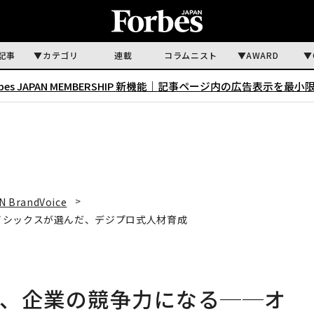
記事
カテゴリ
連載
コラムニスト
AWARD
rbes JAPAN MEMBERSHIP 新機能｜
記事ページ内の広告表示を最小
N BrandVoice
イシックスが選んだ、デジプロ式人材育成
は、企業の競争力になる──オ