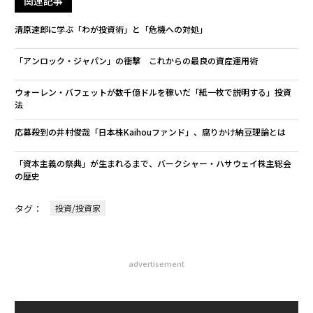
関連記事
清原達郎に学ぶ「わが投資術」と「危機への対処」
「アンロック・ジャパン」の衝撃 これからの最良の資産運用術
ウォーレン・バフェットが数千億ドルを稼いだ「紙一枚で説明する」投資
法
応募殺到の井村俊哉「日本株Kaihouファンド」、腐りかけ納豆理論とは
「資本主義の祭典」が生まれるまで、バークシャー・ハサウェイ株主総会
の歴史
タグ：
投資/投資家
advertisement