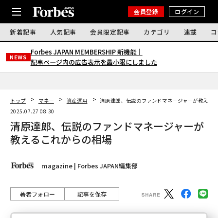
会員登録
ログイン
新着記事
人気記事
会員限定記事
カテゴリ
連載
コ
Forbes JAPAN MEMBERSHIP 新機能｜
NEWS
記事ページ内の広告表示を最小限にしました
トップ
マネー
資産運用
清原達郎、伝説のファンドマネージャーが教える
2025.07.27 08:30
清原達郎、伝説のファンドマネージャーが
教えるこれからの相場
magazine | Forbes JAPAN編集部
著者フォロー
記事を保存