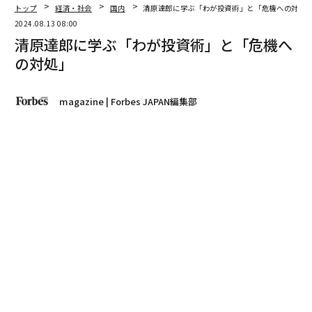
著者フォロー
記事を保存
清原達郎
どん底も絶頂も経験した投資家は、この先の日本経済を
どのように見通しているのか。理論と直観を武器に闘い
抜いてきた男が語る日本の美点と幸福について。
advertisement
2005年に発表された「最後の長者番付」で、私は高額納
税者トップとして名前が掲載されました。「タワー投資
顧問運用部長・清原達郎」の2004年分の納税額は36億9
238万円。3位にはユニクロの柳井正さん（10億8393万
円）がおりましたね。投資会社でヘッジファンドを運用
する一サラリーマンが日本一の長者として名前が上がっ
たわけで、いろんなことが起きました。埼玉県の元モデ