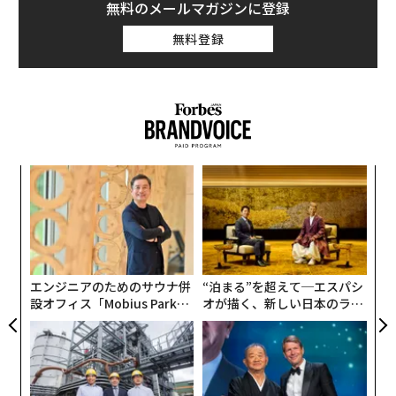
無料のメールマガジンに登録
無料登録
ンツ
目
への
の
た、
ン
挑
よっ
PA
エンジニアのためのサウナ併
“泊まる”を超えて─エスパシ
設オフィス「Mobius Park」
オが描く、新しい日本のラグ
がオープン──タマディック
ジュアリー（中編）
が健康経営を徹底する理由