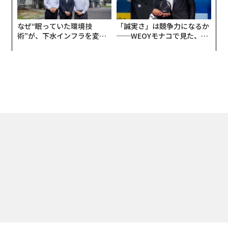
なぜ“眠っていた環境技
「誠実さ」は競争力になるか
術”が、下水インフラを変え
──WEOYモナコで見た、く
たのか──産総研×月島JFE
ら寿司の経営哲学
アクアソリューションの10年
トップ
経済・社会
国内
清原達郎に学ぶ「わが投資術」と「危機への対処
2024.08.13 08:00
清原達郎に学ぶ「わが投資術」と「危機へ
の対処」
magazine | Forbes JAPAN編集部