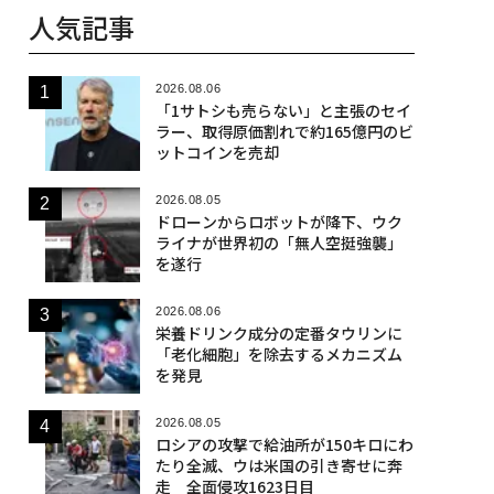
人気記事
2026.08.06
「1サトシも売らない」と主張のセイ
ラー、取得原価割れで約165億円のビ
ットコインを売却
2026.08.05
ドローンからロボットが降下、ウク
ライナが世界初の「無人空挺強襲」
を遂行
2026.08.06
栄養ドリンク成分の定番タウリンに
「老化細胞」を除去するメカニズム
を発見
2026.08.05
ロシアの攻撃で給油所が150キロにわ
たり全滅、ウは米国の引き寄せに奔
走 全面侵攻1623日目