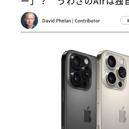
ー」？ うわさのAirは
David Phelan | Contributor