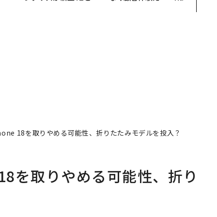
越
Sに込めた「DISCOVE
Spot Japanが語る「Gr
0
R」の哲学
ow Better」な組織のつ
くり方
hone 18を取りやめる可能性、折りたたみモデルを投入？
e 18を取りやめる可能性、折り