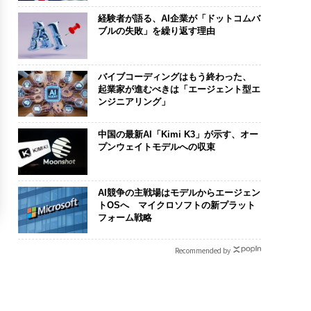
経験者が語る、AI企業が「ドットコムバ
ブルの失敗」を繰り返す理由
バイブコーディングはもう終わった、
起業家が進むべきは「エージェント型エ
ンジニアリング」
中国の最新AI「Kimi K3」が示す、オー
プンウェイトモデルへの収束
AI競争の主戦場はモデルからエージェン
トOSへ マイクロソフトの新プラット
フォーム戦略
Recommended by