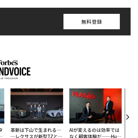
無料登録
「誠
るか
見た
学
タ
革新は下山で生まれる─
AIが変えるのは効率では
。
─レクサスが新型TZとE
なく顧客体験だ──Hub