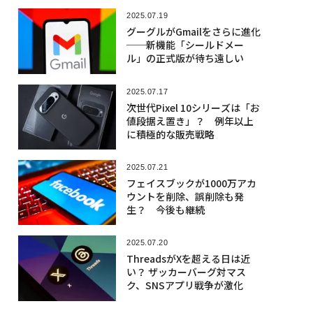
2025.07.19
グーグルがGmailをさらに進化
──新機能「シールドメー
ル」の正式版が待ち遠しい
2025.07.17
次世代Pixel 10シリーズは「お
値段据え置き」？ 例年以上
に積極的な販売戦略
2025.07.21
フェイスブックが1000万アカ
ウントを削除、誤削除も発
生？ 今後も継続
2025.07.20
ThreadsがXを超える日は近
い？ ザッカーバーグ対マス
ク、SNSアプリ戦争が激化