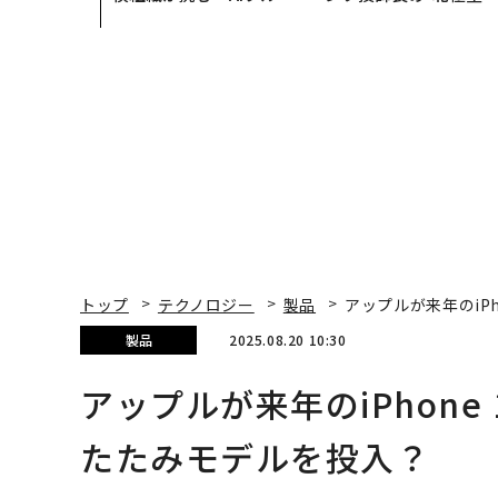
装」“使う”企業から“動
災害への無力感を乗り
く”企業へ【NTTドコモ
え見つけた、防災一筋2
ビジネス×PwC】
年の答え
トップ
テクノロジー
製品
アップルが来年のiP
製品
2025.08.20 10:30
アップルが来年のiPhon
たたみモデルを投入？