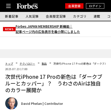
会員登録
ログイン
新着記事
人気記事
会員限定記事
カテゴリ
連載
コ
Forbes JAPAN MEMBERSHIP 新機能｜
NEWS
記事ページ内の広告表示を最小限にしました
トップ
テクノロジー
製品
次世代iPhone 17 Proの新色は「ダークブ
2025.07.23 17:00
次世代iPhone 17 Proの新色は「ダークブ
ルーとカッパー」？ うわさのAirは独自
のカラー展開か
David Phelan | Contributor