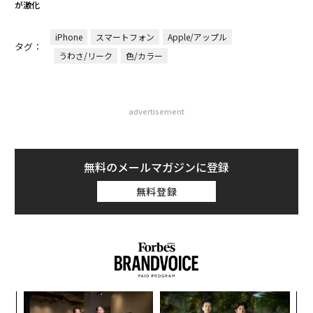
が激化
iPhone
スマートフォン
Apple/アップル
タグ：
うわさ/リーク
色/カラー
advertisement
無料のメールマガジンに登録
無料登録
るか
“