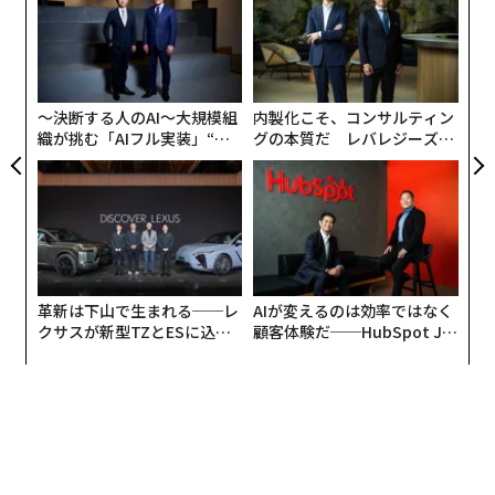
、く
オ
ジ
挑
よっ
PA
〜決断する人のAI〜大規模組
内製化こそ、コンサルティン
織が挑む「AIフル実装」“使
グの本質だ レバレジーズが
う”企業から“動く”企業へ【N
実践する、次世代ファームの
TTドコモビジネス×PwC】
全貌
革新は下山で生まれる──レ
AIが変えるのは効率ではなく
クサスが新型TZとESに込め
顧客体験だ──HubSpot Ja
た「DISCOVER」の哲学
panが語る「Grow Better」
な組織のつくり方