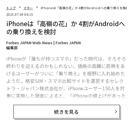
トップ
マネー
iPhoneは「高嶺の花」か 4割がAndroidへの乗り換えを検討
2025.07.04 06:15
iPhoneは「高嶺の花」か 4割がAndroidへ
の乗り換えを検討
Forbes JAPAN Web-News | Forbes JAPAN
編集部
iPhoneが「誰もが持つスマホ」だった時代は、そろそろ
終わりを迎えるのかもしれない。価格の高騰に悲鳴をあ
げるユーザーがついに「乗り換え」を視野に入れ始めた
ようだ。格安SIM・スマホ比較サイトを運営するセレク
トラ・ジャパン株式会社が、iPhoneユーザー150人を対
象に実施した調査によると、「iPhoneの値上げがあった
場合、Androidへの乗り換えを検討する、もしくは迷っ
ている」と答えた人は全体の42.7％にのぼった。
続きを見る
【調査概要】
調査名：iPhoneからのAndroid乗り換えに関する意識調