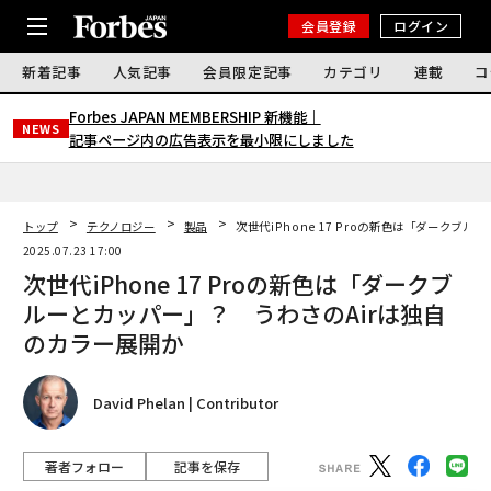
会員登録
ログイン
新着記事
人気記事
会員限定記事
カテゴリ
連載
コ
Forbes JAPAN MEMBERSHIP 新機能｜
NEWS
記事ページ内の広告表示を最小限にしました
トップ
テクノロジー
製品
次世代iPhone 17 Proの新色は「ダークブ
2025.07.23 17:00
次世代iPhone 17 Proの新色は「ダークブ
ルーとカッパー」？ うわさのAirは独自
のカラー展開か
David Phelan | Contributor
著者フォロー
記事を保存