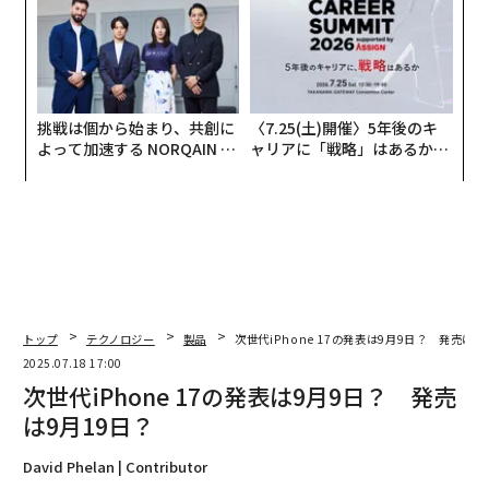
挑戦は個から始まり、共創に
〈7.25(土)開催〉5年後のキ
よって加速する NORQAIN JA
ャリアに「戦略」はあるか。
PAN 特別座談会
トップエグゼクティブのキャ
リアに触れる1日│CAREER S
UMMIT 2026
トップ
テクノロジー
製品
次世代iPhone 17の発表は9月9日？ 発売は9
2025.07.18 17:00
次世代iPhone 17の発表は9月9日？ 発売
は9月19日？
David Phelan | Contributor