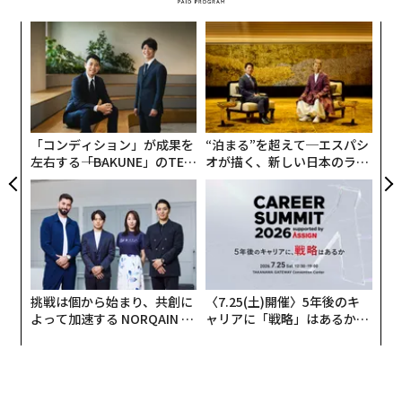
ナ併
「
k」
3
ック
C
革
由
る
ク
た「
「コンディション」が成果を
“泊まる”を超えて─エスパシ
左右する――「BAKUNE」のTEN
オが描く、新しい日本のラグ
TIALが支える「挑戦者の明
ジュアリー（中編）
日」
挑戦は個から始まり、共創に
〈7.25(土)開催〉5年後のキ
よって加速する NORQAIN JA
ャリアに「戦略」はあるか。
PAN 特別座談会
トップエグゼクティブのキャ
リアに触れる1日│CAREER S
UMMIT 2026