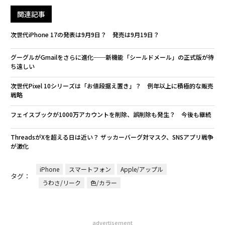
関連記事
次世代iPhone 17の発表は9月9日？ 発売は9月19日？
グーグルがGmailをさらに進化──新機能「シールドメール」の正式版が待
ち遠しい
次世代Pixel 10シリーズは「お値段据え置き」？ 例年以上に積極的な販売
戦略
フェイスブックが1000万アカウントを削除、誤削除も発生？ 今後も継続
ThreadsがXを超える日は近い？ ザッカーバーグ対マスク、SNSアプリ戦争
が激化
iPhone
スマートフォン
Apple/アップル
タグ：
うわさ/リーク
色/カラー
advertisement