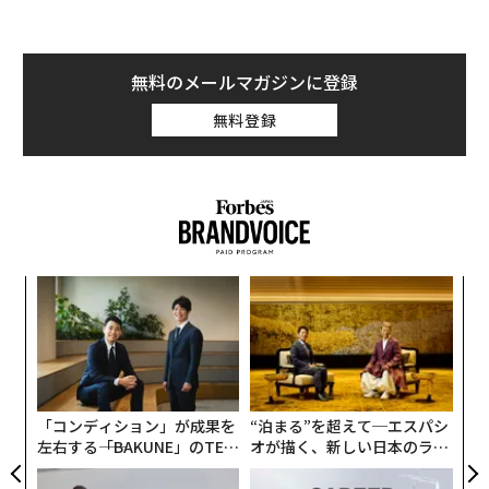
無料のメールマガジンに登録
無料登録
ナ併
「
k」
3
ック
C
革
由
る
ク
た「
「コンディション」が成果を
“泊まる”を超えて─エスパシ
左右する――「BAKUNE」のTEN
オが描く、新しい日本のラグ
TIALが支える「挑戦者の明
ジュアリー（中編）
日」