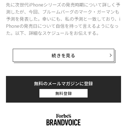
先に次世代iPhoneシリーズの発売時期について詳しく予
測したが、今回、ブルームバーグのマーク・ガーマンも
予測を発表した。幸いにも、私の予測と一致しており、i
Phoneの発売日について自信を持って言えるようになっ
た。以下、詳細なスケジュールをお伝えする。
なお、発表されるのはiPhoneだけではない。Apple Wat
chの登場も期待されている。
続きを見る
ガーマンは、自身のニュースレター「Power On」の最
新号で「AppleはiPhone 17の発表イベントをいつ開催す
るのか？」という質問に答えようとしている。
無料のメールマガジンに登録
無料登録