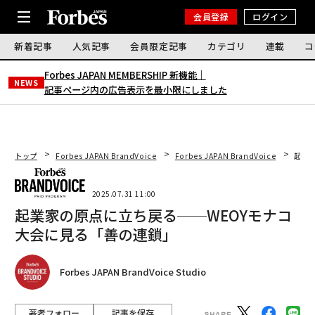
会員登録
ログイン
新着記事
人気記事
会員限定記事
カテゴリ
連載
コ
Forbes JAPAN MEMBERSHIP 新機能｜
NEWS
記事ページ内の広告表示を最小限にしました
トップ
Forbes JAPAN BrandVoice
Forbes JAPAN BrandVoice
起業
2025.07.31 11:00
起業家の原点に立ち戻る──WEOYモナコ
大会に見る「善の連鎖」
Forbes JAPAN BrandVoice Studio
著者フォロー
記事を保存