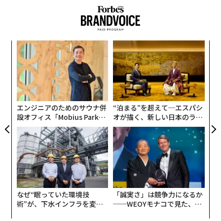
ンツ
目
への
の
た、
ン
挑
よっ
PA
エンジニアのためのサウナ併
“泊まる”を超えて─エスパシ
設オフィス「Mobius Park」
オが描く、新しい日本のラグ
がオープン──タマディック
ジュアリー（中編）
が健康経営を徹底する理由
なぜ“眠っていた環境技
「誠実さ」は競争力になるか
術”が、下水インフラを変え
──WEOYモナコで見た、く
たのか──産総研×月島JFE
ら寿司の経営哲学
翻訳＝酒匂寛