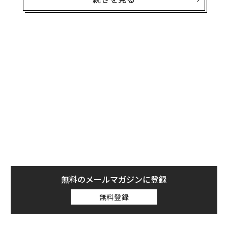
幅な改良が行われ、その内容は非常に優れたものだとい
う。ガーマンによれば、「関係者の話では、Siriは大幅
に刷新されてより高度な人工知能を搭載し、ユーザーが
音声で個々のアプリ機能を操作できるようになる」とい
う。
この変更は、Siriを支えるソフトウェアが大規模言語モ
デル（LLM）によって大幅に刷新されることを意味す
る。これが同社によるAIへの取り組みのハイライトの1
つになるとのことだ。
無料のメールマガジンに登録
無料登録