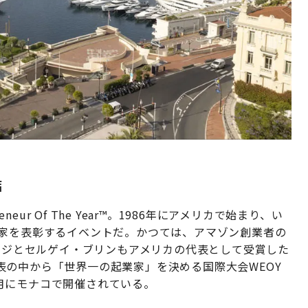
結
eur Of The Year™️。1986年にアメリカで始まり、い
業家を表彰するイベントだ。かつては、アマゾン創業者の
ペイジとセルゲイ・ブリンもアメリカの代表として受賞した
表の中から「世界一の起業家」を決める国際大会WEOY
️が、毎年6月にモナコで開催されている。