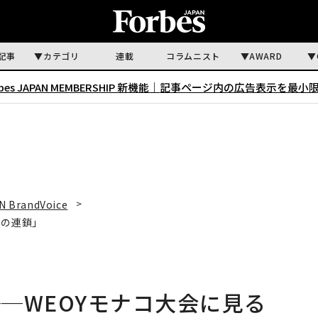
記事
カテゴリ
連載
コラムニスト
AWARD
rbes JAPAN MEMBERSHIP 新機能｜
記事ページ内の広告表示を最小
N BrandVoice
善の連鎖」
─WEOYモナコ大会に見る