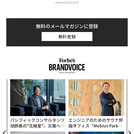
advertisement
無料のメールマガジンに登録
無料登録
内
グ
実
ア
全
の
た
パシフィックコンサルタンツ
エンジニアのためのサウナ併
技師長の"北極星"。災害への
設オフィス「Mobius Park」
無力感を乗り越え見つけた、
がオープン──タマディック