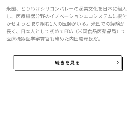
米国、とりわけシリコンバレーの起業文化を日本に輸入
し、医療機器分野のイノベーションエコシステムに根付
かせようと取り組む1人の医師がいる。米国での経験が
長く、日本人として初めてFDA（米国食品医薬品局）で
医療機器医学審査官も務めた内田毅彦氏だ。
ハーバード公衆衛生大学院修士・ハーバード経営大学院
GMP修了、医療機器メーカーボストン・サイエンティフ
続きを見る
ィック米国本社メディカル・ディレクターなどを経て帰
国、医療機器開発コンサルティング「サナメディ」を創
業した同社CEOの氏だが、起業の聖地・シリコンバレー
では医療機器ベンチャーとの協業、コンサルティング会
無料のメールマガジンに登録
社立ち上げなどの経験も持つ。これまでに総額約37億円
無料登録
の資金調達や、世界35カ国での医療機器販売を実現して
きた。
「日本のスタートアップを取り巻く状況はまだまだ未熟