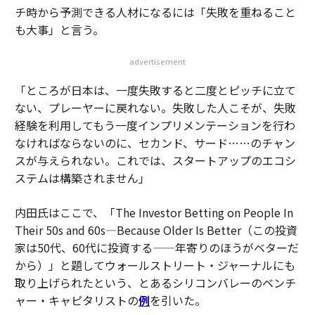
チ時から予測できる人材になるには「失敗を重ねること
も大事」と言う。
advertisement
「ところが日本は、一度失敗すると二度とピッチに立て
ない、プレーヤーに戻れない。失敗した人こそが、失敗
経験を利用してもう一度インプリメンテーションを行わ
なければならないのに、セカンド、サード……のチャン
スが与えられない。これでは、スタートアップのエコシ
ステムは構築されません」
内田氏はここで、「
The Investor Betting on People In
Their 50s and 60s—Because Older Is Better
（この投資
家は50代、60代に投資する——年寄りのほうがベターだ
から）」と題してウォールストリート・ジャーナルにも
取り上げられたという、とあるシリコンバレーのベンチ
ャー・キャピタリストの
例
を引いた。