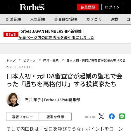
会員登録
ログイン
新着記事
人気記事
会員限定記事
カテゴリ
連載
コ
Forbes JAPAN MEMBERSHIP 新機能｜
NEWS
記事ページ内の広告表示を最小限にしました
トップ
ビジネス
経営・戦略
日本人初・元FDA審査官が起業の聖地で会っ
2025.08.07 13:15
日本人初・元FDA審査官が起業の聖地で会
った「過ちを高格付け」する投資家たち
石井 節子 | Forbes JAPAN編集部
著者フォロー
記事を保存
そして内田氏は「ゼロを呼びそうな」ポイントをローン