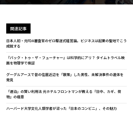
関連記事
日本人初・元FDA審査官のゼロ駆逐式経営論。ビジネスは起業の聖地でこう
成就する
『バック・トゥ・ザ・フューチャー』は科学的にアリ？ タイムトラベル映
画を物理学で検証
グーグルアースで昔の住居近辺を「散策」した男性、未解決事件の遺体を
発見
「連泊」の賢い利用法 元ホテルフロントマンが教える『日中、カギ、荷
物』の極意
ハーバード大学文化人類学者が沼った「日本のコンビニ」、その魅力