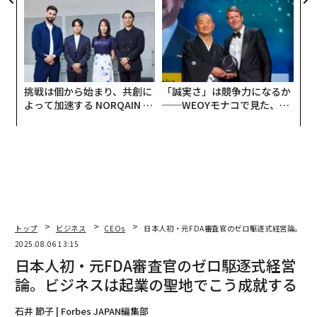
防災一筋20年の答え
が健康経営を徹底する理由
挑戦は個から始まり、共創に
「誠実さ」は競争力になるか
よって加速する NORQAIN JA
──WEOYモナコで見た、く
PAN 特別座談会
ら寿司の経営哲学
トップ
ビジネス
CEOs
日本人初・元FDA審査官のゼロ駆逐式経営論。ビ
2025.08.06 13:15
日本人初・元FDA審査官のゼロ駆逐式経営
論。ビジネスは起業の聖地でこう成就する
石井 節子 | Forbes JAPAN編集部