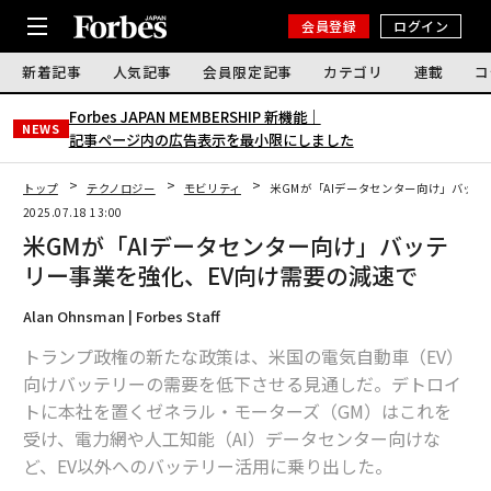
会員登録
ログイン
新着記事
人気記事
会員限定記事
カテゴリ
連載
コ
Forbes JAPAN MEMBERSHIP 新機能｜
NEWS
記事ページ内の広告表示を最小限にしました
トップ
テクノロジー
モビリティ
米GMが「AIデータセンター向け」バッテ
2025.07.18 13:00
米GMが「AIデータセンター向け」バッテ
リー事業を強化、EV向け需要の減速で
Alan Ohnsman | Forbes Staff
トランプ政権の新たな政策は、米国の電気自動車（EV）
向けバッテリーの需要を低下させる見通しだ。デトロイ
トに本社を置くゼネラル・モーターズ（GM）はこれを
受け、電力網や人工知能（AI）データセンター向けな
ど、EV以外へのバッテリー活用に乗り出した。