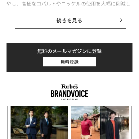
GMがテスラを抜き米国で最も急成長するEVメーカーになった理由、元パナ
やし、高価なコバルトやニッケルの使用を大幅に削減し
ソニック社員の貢献
ながら、長距離走行を実現する。
続きを見る
レアアースは新たな石油、米鉱山事業者ラマコが掲げる「脱中国依存」
GMと同社のバッテリーパートナーであるLGエナジーが1
0年にわたり開発してきたリチウム・マンガンリッチ（L
中国のバッテリー大手CATLが香港上場、6600億円調達し今年の最大のIPO
に
MR）正極材は、「シボレー・シルバラードEV」や「GM
Cハマー」、「キャデラック・エスカレード」などのEV
無料のメールマガジンに登録
AI / 人工知能
GM/ゼネラルモーターズ
モデルで使用されるバッテリーパックのコストを「6000
無料登録
ドナルド・トランプ
Tesla/テスラ
EV/電気自動車
ドル（約87万円。1ドル＝145円換算）以上削減する見通
タグ：
バッテリー
生成AI
電力/電力需要
クリーンエネルギー
しだ」と、GMのバッテリー担当副社長のカート・ケル
データセンター
リチウム
ティがフォーブスに明かした。
このバッテリーは、現在多くのEVで使用されている「高
ニッケル」のリチウムイオン電池とほぼ同等の航続距離
advertisement
果を
「
を持つもので、中国メーカーが製造する安価なリン酸鉄
EN
─
リチウム（LFP）電池に価格面で対抗できるという。LF
明
ら
革
P電池は重量が重く航続距離が短い傾向にあるが、LMR
ク
電池は少なくとも8年間、頻繁な充電に耐える耐久性を
た「