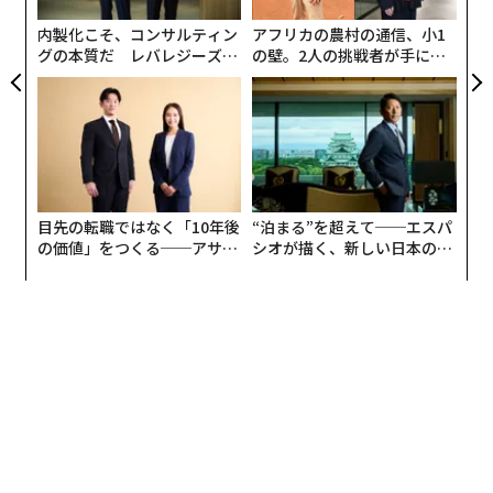
備えるという。
内製化こそ、コンサルティン
アフリカの農村の通信、小1
グの本質だ レバレジーズが
の壁。2人の挑戦者が手にし
実践する、次世代ファームの
た「次なる武器」
全貌
目先の転職ではなく「10年後
“泊まる”を超えて──エスパ
の価値」をつくる──アサイ
シオが描く、新しい日本のラ
ンの長期伴走型支援とは
グジュアリー（前編）