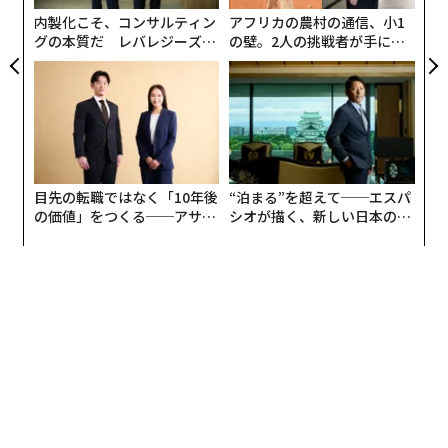
内製化こそ、コンサルティン
アフリカの農村の通信、小1
グの本質だ レバレジーズが
の壁。2人の挑戦者が手にし
実践する、次世代ファームの
た「次なる武器」
全貌
目先の転職ではなく「10年後
“泊まる”を超えて──エスパ
の価値」をつくる──アサイ
シオが描く、新しい日本のラ
ンの長期伴走型支援とは
グジュアリー（前編）