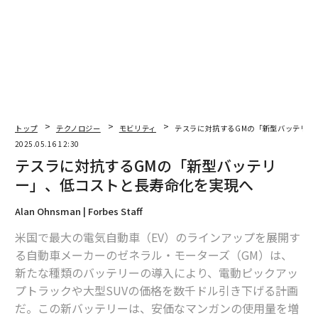
編集＝上田裕資
2026年9月号発売中
最新号の購入はこちらから
トップ
テクノロジー
モビリティ
テスラに対抗するGMの「新型バッテリー
2025.05.16 12:30
メンバーシップに登録する
テスラに対抗するGMの「新型バッテリ
ー」、低コストと長寿命化を実現へ
Alan Ohnsman | Forbes Staff
関連記事
米国で最大の電気自動車（EV）のラインアップを展開す
る自動車メーカーのゼネラル・モーターズ（GM）は、
テスラに対抗するGMの「新型バッテリー」、低コストと長寿命化を実現へ
新たな種類のバッテリーの導入により、電動ピックアッ
プトラックや大型SUVの価格を数千ドル引き下げる計画
EV所有者でも信じ込む「電気自動車をめぐるデマ」が広がる理由
だ。この新バッテリーは、安価なマンガンの使用量を増