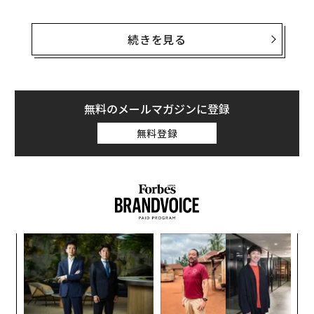
米国内の工場でEV向けバッテリーの生産に数十億ドル
（数千億円）を投じてきたGMは7月16日、レッドウッ
続きを見る
ド・マテリアルズと提携し、自社製バッテリーセルの一
部を電力網やAIデータセンター向けの定置型エネルギー
貯蔵システムに活用すると
発表した
。
無料のメールマガジンに登録
GMは、すでにリサイクル用のバッテリースクラップを
無料登録
レッドウッド
に供給しているが、今後は米国内で生産さ
れた新品および使用済みのバッテリーセルを同社に提供
する。レッドウッドは、これらのバッテリーセルを、大
型の定置型パックとして組み立てると述べている。
果を
「
EN
─
明
ら
革
ク
た「