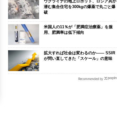
ウクライナの地上ロボット、ロシア兵が
潜む集合住宅を300kgの爆薬で丸ごと爆
破
米国人の11％が「肥満症治療薬」を服
用、肥満率は低下傾向
拡大すれば社会は変わるのか—— SSIR
が問い直してきた「スケール」の意味
Recommended by