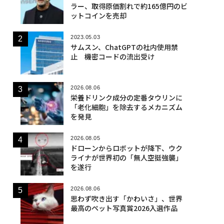
ラー、取得原価割れで約165億円のビ
ットコインを売却
2023.05.03
サムスン、ChatGPTの社内使用禁
止 機密コードの流出受け
2026.08.06
栄養ドリンク成分の定番タウリンに
「老化細胞」を除去するメカニズム
を発見
2026.08.05
ドローンからロボットが降下、ウク
ライナが世界初の「無人空挺強襲」
を遂行
2026.08.06
思わず吹き出す「かわいさ」、世界
最高のペット写真賞2026入選作品