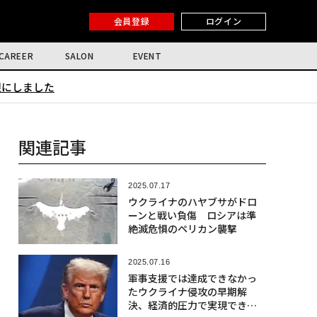
会員登録
ログイン
CAREER
SALON
EVENT
限にしました
関連記事
2025.07.17
ウクライナのハヤブサがドロ
ーンと戦い負傷 ロシアは準
絶滅危惧のペリカン襲撃
2025.07.16
軍事支援では達成できなかっ
たウクライナ侵攻の早期解
決、経済的圧力で実現できる