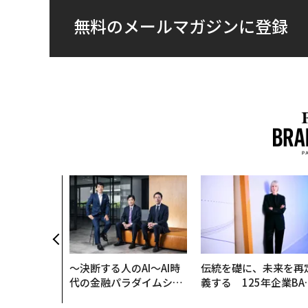
無料のメールマガジンに登録
〜決断する人のAI〜AI時
伝統を礎に、未来を再
代の金融パラダイムシフ
義する 125年企業BA
ト、「超個別化」の核心
が挑むスモークレスな