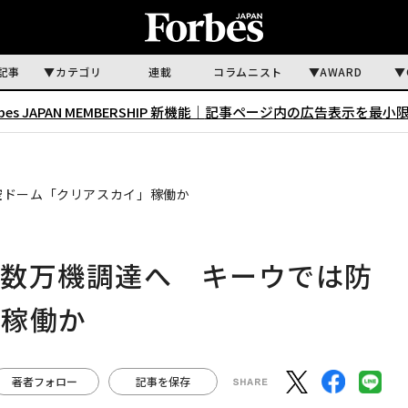
記事
カテゴリ
連載
コラムニスト
AWARD
rbes JAPAN MEMBERSHIP 新機能｜
記事ページ内の広告表示を最小
空ドーム「クリアスカイ」稼働か
ン数万機調達へ キーウでは防
」稼働か
著者フォロー
記事を保存