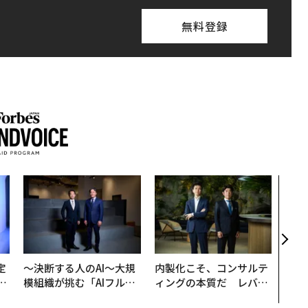
無料登録
“泊
パシ
本の
編）
定
〜決断する人のAI〜大規
内製化こそ、コンサルテ
T
模組織が挑む「AIフル実
ィングの本質だ レバレ
未
装」“使う”企業から“動
ジーズが実践する、次世