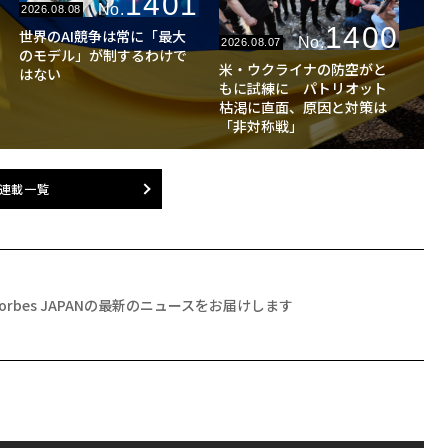
1401
No.
2026.08.08
1400
世界のAI競争は常に「最大
No.
2026.08.07
のモデル」が制するわけで
米・ウクライナの防空がと
はない
もに試練に パトリオット
枯渇に直面、原因と対策は
「非対称戦」
連載一覧
Forbes JAPANの最新のニュースをお届けします