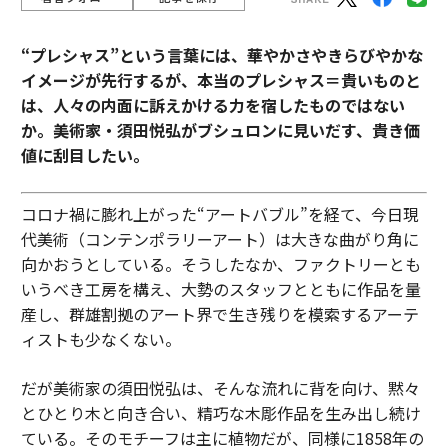
“プレシャス”という言葉には、華やかさやきらびやかな
イメージが先行するが、本当のプレシャス＝貴いものと
は、人々の内面に訴えかける力を宿したものではない
か。美術家・須田悦弘がブシュロンに見いだす、貴き価
値に刮目したい。
コロナ禍に膨れ上がった“アートバブル”を経て、今日現
代美術（コンテンポラリーアート）は大きな曲がり角に
向かおうとしている。そうしたなか、ファクトリーとも
いうべき工房を構え、大勢のスタッフとともに作品を量
産し、群雄割拠のアート界で生き残りを模索するアーテ
ィストも少なくない。
だが美術家の須田悦弘は、そんな流れに背を向け、黙々
とひとり木と向き合い、精巧な木彫作品を生み出し続け
ている。そのモチーフは主に植物だが、同様に1858年の