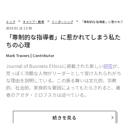
トップ
キャリア・教育
リーダーシップ
「専制的な指導者」に惹かれてし
2023.01.21 13:30
「専制的な指導者」に惹かれてしまう私た
ちの心理
Mark Travers | Contributor
Journal of Business Ethicsに掲載された新しい
研究
が、
荒っぽく冷酷な人物がリーダーとして受け入れられがち
な理由を説明している。この振る舞いは文化的、宗教
的、社会的、家族的な要因によってもたらされると、著
者のアガタ・ミロフスカは述べている。
「反社会的な性格を持つリーダーも、フォロワー（信奉
者）の目には魅力的に映るようです」とミロフスカはい
続きを見る
う。「私たちの疑問の中心は、権威主義が有史以来の問