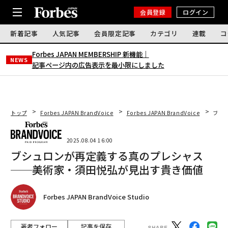
会員登録
ログイン
新着記事
人気記事
会員限定記事
カテゴリ
連載
コ
Forbes JAPAN MEMBERSHIP 新機能｜
NEWS
記事ページ内の広告表示を最小限にしました
トップ
Forbes JAPAN BrandVoice
Forbes JAPAN BrandVoice
ブシ
2025.08.04 16:00
ブシュロンが再定義する真のプレシャス
──美術家・須田悦弘が見出す貴き価値
Forbes JAPAN BrandVoice Studio
著者フォロー
記事を保存