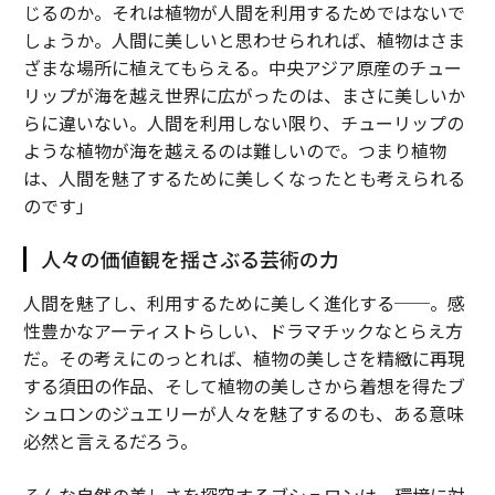
じるのか。それは植物が人間を利用するためではないで
しょうか。人間に美しいと思わせられれば、植物はさま
ざまな場所に植えてもらえる。中央アジア原産のチュー
リップが海を越え世界に広がったのは、まさに美しいか
らに違いない。人間を利用しない限り、チューリップの
ような植物が海を越えるのは難しいので。つまり植物
は、人間を魅了するために美しくなったとも考えられる
のです」
人々の価値観を揺さぶる芸術の力
人間を魅了し、利用するために美しく進化する──。感
性豊かなアーティストらしい、ドラマチックなとらえ方
だ。その考えにのっとれば、植物の美しさを精緻に再現
する須田の作品、そして植物の美しさから着想を得たブ
シュロンのジュエリーが人々を魅了するのも、ある意味
必然と言えるだろう。
そんな自然の美しさを探究するブシュロンは、環境に対