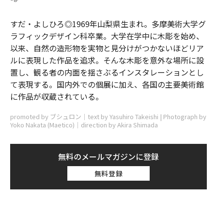
すだ・よしひろ◎1969年山梨県生まれ。多摩美術大学グ
ラフィックデザイン科卒業。大学在学中に木彫を始め、
以来、自然の造形物を実物と見分けがつかないほどリア
ルに表現した作品を追求。そんな木彫を意外な場所に設
置し、観る者の内面を揺さぶるインスタレーションとし
て表現する。国内外での個展に加え、各国の主要美術館
に作品が収蔵されている。
promoted by ブシュロン｜text by Yasuhiro Takeishi | Photograph by
Yoko Nakata (Maetico)｜direction by Akira Shimada
無料のメールマガジンに登録
無料登録