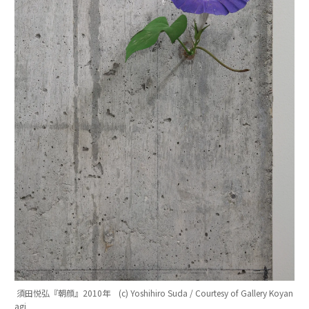
須田悦弘『朝顔』2010年 (c) Yoshihiro Suda / Courtesy of Gallery Koyan
agi