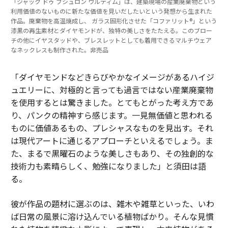
「ジャック ドゥ ブシュロン ウルティム」は、建築現場の産業廃棄物という
利用価値のないものに新たな価値を見いだしたいという発想から生まれた
作品。廃棄物を高温焼成し、 ガラス固形化させた「コファリット®️」という
漆黒の再生素材とダイヤモンドが、独特の美しさをたたえる。このブロー
チの他にイヤスタッドや、ブレスレットとしても着用できるマルチウェア
なネックレスも制作された。非売品
「ダイヤモンドなどきらびやかなイメージがあるハイジ
ュエリーに、対極的と言っても過言ではない産業廃棄物
を使用するとは驚きました。とてもとがった考え方であ
り、パンクの精神すら感じます。一見無価値と思われる
ものに価値あるもの、プレシャスなものを見出す。それ
は現代アートに通じるアプローチといえるでしょう。ま
た、まるで黒曜石のような美しさもあり、その独創的な
技術力も素晴らしく、勉強になりました」と須田は語
る。
彼が作品の題材に選ぶのは、雑木や雑草といった、いわ
ば日常の風景に溶け込んでいる植物ばかり。そんな見慣