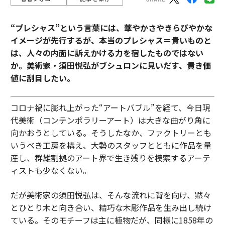
“プレシャス”という言葉には、華やかさやきらびやかな
イメージが先行するが、本当のプレシャス＝貴いものと
は、人々の内面に訴えかける力を宿したものではない
か。美術家・須田悦弘がブシュロンに見いだす、貴き価
値に刮目したい。
コロナ禍に膨れ上がった“アートバブル”を経て、今日現
代美術（コンテンポラリーアート）は大きな曲がり角に
向かおうとしている。そうしたなか、ファクトリーとも
いうべき工房を構え、大勢のスタッフとともに作品を量
産し、群雄割拠のアート界で生き残りを模索するアーテ
ィストも少なくない。
だが美術家の須田悦弘は、そんな流れに背を向け、黙々
とひとり木と向き合い、精巧な木彫作品を生み出し続け
ている。そのモチーフは主に植物だが、同様に1858年の