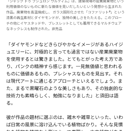
「ジャック ドゥ ブシュロン ウルティム」は、建築現場の産業廃棄物という
利用価値のないものに新たな価値を見いだしたいという発想から生まれた
作品。廃棄物を高温焼成し、 ガラス固形化させた「コファリット®️」という
漆黒の再生素材とダイヤモンドが、独特の美しさをたたえる。このブロー
チの他にイヤスタッドや、ブレスレットとしても着用できるマルチウェア
なネックレスも制作された。非売品
「ダイヤモンドなどきらびやかなイメージがあるハイジ
ュエリーに、対極的と言っても過言ではない産業廃棄物
を使用するとは驚きました。とてもとがった考え方であ
り、パンクの精神すら感じます。一見無価値と思われる
ものに価値あるもの、プレシャスなものを見出す。それ
は現代アートに通じるアプローチといえるでしょう。ま
た、まるで黒曜石のような美しさもあり、その独創的な
技術力も素晴らしく、勉強になりました」と須田は語
る。
彼が作品の題材に選ぶのは、雑木や雑草といった、いわ
ば日常の風景に溶け込んでいる植物ばかり。そんな見慣