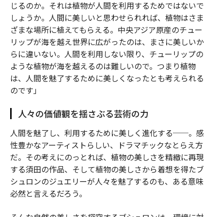
じるのか。それは植物が人間を利用するためではないで
しょうか。人間に美しいと思わせられれば、植物はさま
ざまな場所に植えてもらえる。中央アジア原産のチュー
リップが海を越え世界に広がったのは、まさに美しいか
らに違いない。人間を利用しない限り、チューリップの
ような植物が海を越えるのは難しいので。つまり植物
は、人間を魅了するために美しくなったとも考えられる
のです」
人々の価値観を揺さぶる芸術の力
人間を魅了し、利用するために美しく進化する──。感
性豊かなアーティストらしい、ドラマチックなとらえ方
だ。その考えにのっとれば、植物の美しさを精緻に再現
する須田の作品、そして植物の美しさから着想を得たブ
シュロンのジュエリーが人々を魅了するのも、ある意味
必然と言えるだろう。
そんな自然の美しさを探究するブシュロンは、環境に対