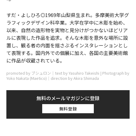
すだ・よしひろ◎1969年山梨県生まれ。多摩美術大学グ
ラフィックデザイン科卒業。大学在学中に木彫を始め、
以来、自然の造形物を実物と見分けがつかないほどリア
ルに表現した作品を追求。そんな木彫を意外な場所に設
置し、観る者の内面を揺さぶるインスタレーションとし
て表現する。国内外での個展に加え、各国の主要美術館
に作品が収蔵されている。
promoted by ブシュロン｜text by Yasuhiro Takeishi | Photograph by
Yoko Nakata (Maetico)｜direction by Akira Shimada
無料のメールマガジンに登録
無料登録