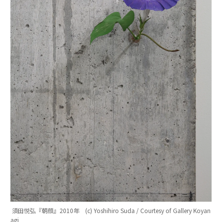
須田悦弘『朝顔』2010年 (c) Yoshihiro Suda / Courtesy of Gallery Koyan
agi