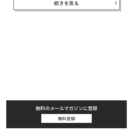
思決定を正しく遂行できるかが問われる、ということ
続きを見る
だ。
意思決定そのものは平凡でもいい。その意思決定に対し
て組織が一丸となり、対話を重ねながら磨き上げていく
ことができれば、おそらくその意思決定は結果論として
正しいものになっていく。そういう身も蓋もないリアリ
ズムがそこにあった。
だからこそ、意思決定そのものも大事だが、その意思決
定にどう組織を巻き込んでいくのかが重要になる。意思
決定後のプロセスの大半は、組織のメンバーが関わって
いくことになるからだ。
どれだけ良い意思決定だったとしても、現場が「経営者
無料のメールマガジンに登録
が勝手に決めたこと」「なぜそうしたのかがわからな
無料登録
い」という一種の被害者意識を持ってしまっていたとし
たら、それはもはや失敗への道へと突き進んでいること