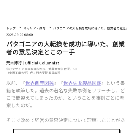
トップ
キャリア・教育
パタゴニアの大転換を成功に導いた、創業者の意思決定
2023.09.09 08:00
パタゴニアの大転換を成功に導いた、創業
者の意思決定とこの一手
荒木博行 | Official Columnist
学びデザイン 代表取締役社長、武蔵野大学 教授、KIT
（金沢工業大学）虎ノ門大学院 客員教授
以前、『
世界倒産図鑑
』『
世界失敗製品図鑑
』という書
籍を執筆した。過去の著名な失敗事例をリサーチし、ど
こで間違えてしまったのか、ということを事例ごとに考
察したのだ。
そこで改めて経営の意思決定について理解したことがあ
る。それは、意思決定そのものの正しさ以上に、その意