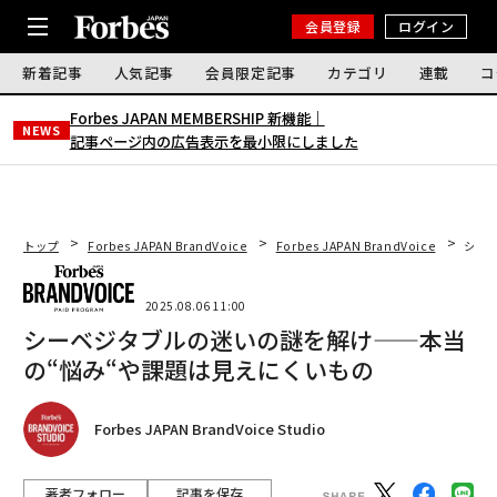
会員登録
ログイン
新着記事
人気記事
会員限定記事
カテゴリ
連載
コ
Forbes JAPAN MEMBERSHIP 新機能｜
NEWS
記事ページ内の広告表示を最小限にしました
トップ
Forbes JAPAN BrandVoice
Forbes JAPAN BrandVoice
シー
2025.08.06 11:00
シーベジタブルの迷いの謎を解け——本当
の“悩み“や課題は見えにくいもの
Forbes JAPAN BrandVoice Studio
著者フォロー
記事を保存