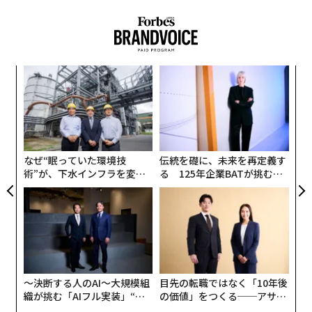
になる。
しかし、「組織を巻き込む」と言っても、そんな簡単な
ことではない。
なく
革
Ja
ク
あなたは自分の会社の経営者のプレゼンを聞いて、その
er」
た「
意思決定の本質を心底理解できた経験をしたことがある
〈7
ャ
だろうか？
ト
リア
なぜ“眠っていた環境技
伝統を礎に、未来を再定義す
もし理解できたとするならば、それはおそらく、そのプ
UM
術”が、下水インフラを変え
る 125年企業BATが挑むス
レゼンを聞く以前に、自分自身がその経営者と同じ問題
たのか──産総研×月島JFE
モークレスな未来
意識をすでに持っていたからだ。問題意識を伝えるため
アクアソリューションの10年
には、言葉だけでは限界がある。だからこそ、組織を巻
き込むということは簡単ではないのだ。
では、この組織の巻き込みを深く考察するために、パタ
ゴニアが今日のパタゴニアブランドを確立するに至った
〜決断する人のAI〜大規模組
目先の転職ではなく「10年後
織が挑む「AIフル実装」“使
の価値」をつくる──アサイ
歴史的な意思決定を振り返ってみよう。
う”企業から“動く”企業へ【N
ンの長期伴走型支援とは