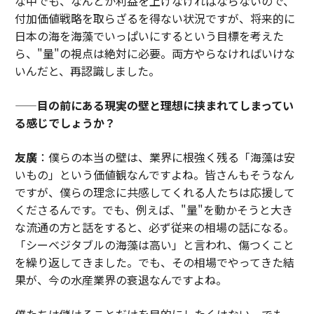
な中でも、なんとか利益を上げなければならないので、
付加価値戦略を取らざるを得ない状況ですが、将来的に
日本の海を海藻でいっぱいにするという目標を考えた
ら、"量"の視点は絶対に必要。両方やらなければいけな
いんだと、再認識しました。
——目の前にある現実の壁と理想に挟まれてしまってい
る感じでしょうか？
友廣
：僕らの本当の壁は、業界に根強く残る「海藻は安
いもの」という価値観なんですよね。皆さんもそうなん
ですが、僕らの理念に共感してくれる人たちは応援して
くださるんです。でも、例えば、"量"を動かそうと大き
な流通の方と話をすると、必ず従来の相場の話になる。
「シーベジタブルの海藻は高い」と言われ、傷つくこと
を繰り返してきました。でも、その相場でやってきた結
果が、今の水産業界の衰退なんですよね。
僕たちは儲けることだけを目的にしたくはない。でも、