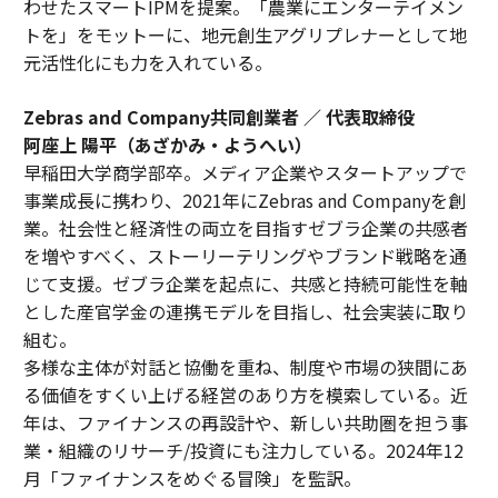
わせたスマートIPMを提案。「農業にエンターテイメン
トを」をモットーに、地元創生アグリプレナーとして地
元活性化にも力を入れている。
Zebras and Company共同創業者 ／ 代表取締役
阿座上 陽平（あざかみ・ようへい）
早稲田大学商学部卒。メディア企業やスタートアップで
事業成長に携わり、2021年にZebras and Companyを創
業。社会性と経済性の両立を目指すゼブラ企業の共感者
を増やすべく、ストーリーテリングやブランド戦略を通
じて支援。ゼブラ企業を起点に、共感と持続可能性を軸
とした産官学金の連携モデルを目指し、社会実装に取り
組む。
多様な主体が対話と協働を重ね、制度や市場の狭間にあ
る価値をすくい上げる経営のあり方を模索している。近
年は、ファイナンスの再設計や、新しい共助圏を担う事
業・組織のリサーチ/投資にも注力している。2024年12
月「ファイナンスをめぐる冒険」を監訳。