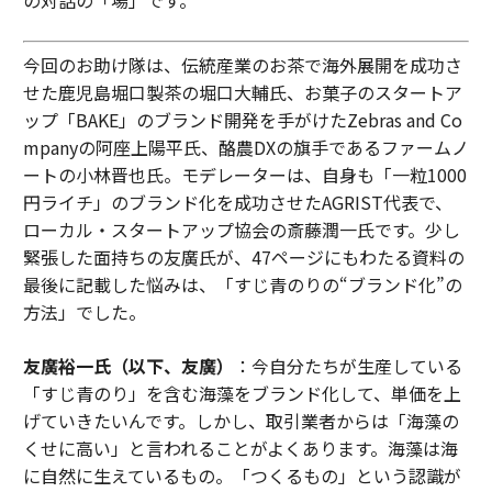
の対話の「場」です。
今回のお助け隊は、伝統産業のお茶で海外展開を成功さ
せた鹿児島堀口製茶の堀口大輔氏、お菓子のスタートア
ップ「BAKE」のブランド開発を手がけたZebras and Co
mpanyの阿座上陽平氏、酪農DXの旗手であるファームノ
ートの小林晋也氏。モデレーターは、自身も「一粒1000
円ライチ」のブランド化を成功させたAGRIST代表で、
ローカル・スタートアップ協会の斎藤潤一氏です。少し
緊張した面持ちの友廣氏が、47ページにもわたる資料の
最後に記載した悩みは、「すじ青のりの“ブランド化”の
方法」でした。
友廣裕一氏（以下、友廣）
：今自分たちが生産している
「すじ青のり」を含む海藻をブランド化して、単価を上
げていきたいんです。しかし、取引業者からは「海藻の
くせに高い」と言われることがよくあります。海藻は海
に自然に生えているもの。「つくるもの」という認識が