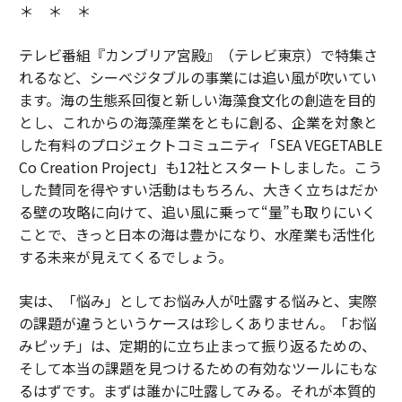
＊ ＊ ＊
テレビ番組『カンブリア宮殿』（テレビ東京）で特集さ
れるなど、シーベジタブルの事業には追い風が吹いてい
ます。海の生態系回復と新しい海藻食文化の創造を目的
とし、これからの海藻産業をともに創る、企業を対象と
した有料のプロジェクトコミュニティ「SEA VEGETABLE
Co Creation Project」も12社とスタートしました。こう
した賛同を得やすい活動はもちろん、大きく立ちはだか
る壁の攻略に向けて、追い風に乗って“量”も取りにいく
ことで、きっと日本の海は豊かになり、水産業も活性化
する未来が見えてくるでしょう。
実は、「悩み」としてお悩み人が吐露する悩みと、実際
の課題が違うというケースは珍しくありません。「お悩
みピッチ」は、定期的に立ち止まって振り返るための、
そして本当の課題を見つけるための有効なツールにもな
るはずです。まずは誰かに吐露してみる。それが本質的