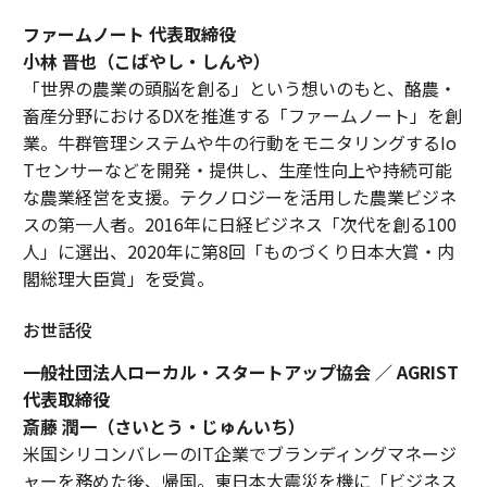
ファームノート 代表取締役
小林 晋也（こばやし・しんや）
「世界の農業の頭脳を創る」という想いのもと、酪農・
畜産分野におけるDXを推進する「ファームノート」を創
業。牛群管理システムや牛の行動をモニタリングするIo
Tセンサーなどを開発・提供し、生産性向上や持続可能
な農業経営を支援。テクノロジーを活用した農業ビジネ
スの第一人者。2016年に日経ビジネス「次代を創る100
人」に選出、2020年に第8回「ものづくり日本大賞・内
閣総理大臣賞」を受賞。
お世話役
一般社団法人ローカル・スタートアップ協会 ／ AGRIST
代表取締役
斎藤 潤一（さいとう・じゅんいち）
米国シリコンバレーのIT企業でブランディングマネージ
ャーを務めた後、帰国。東日本大震災を機に「ビジネス