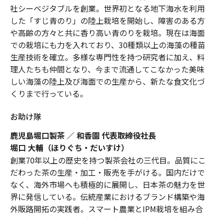
社シーベジタブルを創業。世界初となる地下海水を利用
した「すじ青のり」の陸上栽培を開始し、障害のある方
や高齢の方々と共に香り高い青のりを栽培。現在は海面
での栽培にも力を入れており、30種類以上の海藻の種苗
生産技術を確立。多様な専門性を持つ研究者に加え、料
理人たちも仲間となり、今まで流通してこなかった美味
しい海藻の陸上及び海面での生産から、新たな食文化づ
くりまで行っている。
お助け隊
鹿児島堀口製茶 ／ 和香園 代表取締役社長
堀口 大輔（ほりぐち・だいすけ）
創業70年以上の歴史を持つ製茶会社の三代目。品質にこ
だわった茶の生産・加工・販売を手がける。国内だけで
なく、海外市場へも積極的に展開し、日本茶の魅力を世
界に発信している。伝統産業におけるブランド構築や海
外販路開拓の実践者。スマート農業とIPM栽培を組み合