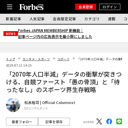
会員登録
ログイン
新着記事
人気記事
会員限定記事
カテゴリ
連載
コ
Forbes JAPAN MEMBERSHIP 新機能｜
NEWS
記事ページ内の広告表示を最小限にしました
トップ
エンタメ・スポーツ
スポーツ
「2070年人口半減」データの衝撃
2025.07.11 14:15
「2070年人口半減」データの衝撃が突きつ
ける、自競ファースト「愚の骨頂」と「待
ったなし」のスポーツ界生存戦略
松永裕司 | Official Columnist
DXコンサルタント
著者フォロー
記事を保存