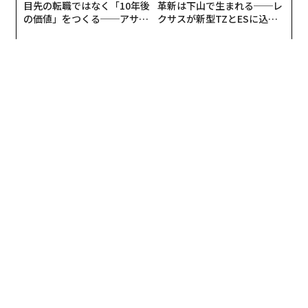
目先の転職ではなく「10年後
革新は下山で生まれる──レ
の価値」をつくる──アサイ
クサスが新型TZとESに込め
ンの長期伴走型支援とは
た「DISCOVER」の哲学