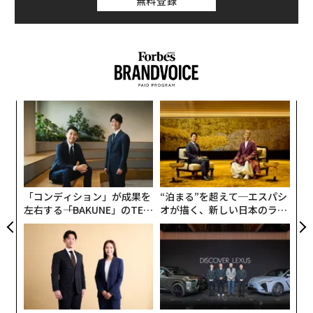
無料登録
ナ併
“
k」
シ
ック
グ
挑
由
よっ
PA
「コンディション」が成果を
“泊まる”を超えて─エスパシ
左右する――「BAKUNE」のTEN
オが描く、新しい日本のラグ
TIALが支える「挑戦者の明
ジュアリー（中編）
日」