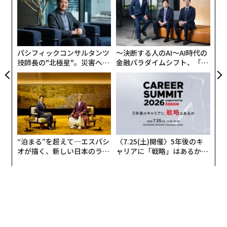
モ
ア
の
た
パシフィックコンサルタンツ
〜決断する人のAI〜AI時代の
技師長の"北極星"。災害への
金融パラダイムシフト、「超
無力感を乗り越え見つけた、
個別化」の核心 【MUFG×ウ
防災一筋20年の答え
ェルスナビ×PwC】
“泊まる”を超えて─エスパシ
〈7.25(土)開催〉5年後のキ
オが描く、新しい日本のラグ
ャリアに「戦略」はあるか。
ジュアリー（中編）
トップエグゼクティブのキャ
リアに触れる1日│CAREER S
UMMIT 2026