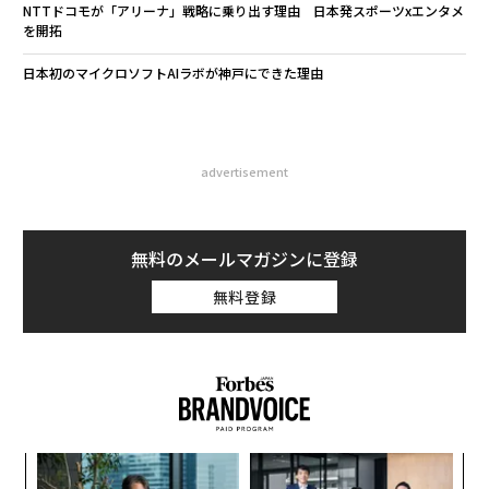
NTTドコモが「アリーナ」戦略に乗り出す理由 日本発スポーツxエンタメ
を開拓
日本初のマイクロソフトAIラボが神戸にできた理由
advertisement
無料のメールマガジンに登録
無料登録
るか
伝
、く
る