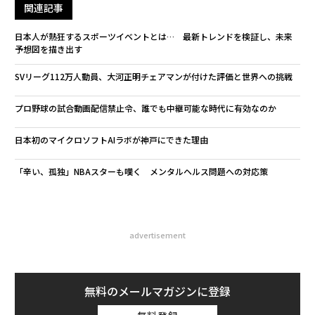
関連記事
日本人が熱狂するスポーツイベントとは… 最新トレンドを検証し、未来
予想図を描き出す
SVリーグ112万人動員、大河正明チェアマンが付けた評価と世界への挑戦
プロ野球の試合動画配信禁止令、誰でも中継可能な時代に有効なのか
日本初のマイクロソフトAIラボが神戸にできた理由
「辛い、孤独」NBAスターも嘆く メンタルヘルス問題への対応策
advertisement
無料のメールマガジンに登録