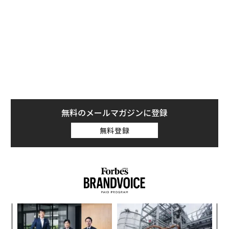
無料のメールマガジンに登録
無料登録
革
ク