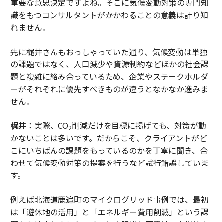
重要な意思決定ですよね。そこに気候変動対策の専門知
識をもつコンサルタントがかかわることの意義は計り知
れません。
先に梶井さんもおっしゃっていた通り、気候変動は単独
の課題ではなく、人口減少や資源制約などほかの社会課
題と複雑に絡み合っているため、企業やステークホルダ
ーがそれぞれに優先すべきものが違うとなかなか進みま
せん。
梶井
：実際、CO
削減だけを目標に掲げても、対策が動
2
かないことは多いです。だからこそ、クライアントがど
こにいちばんの課題をもっているのかを丁寧に聞き、合
わせて気候変動対策の提案を行うなど試行錯誤していま
す。
例えば北海道鹿追町のマイクログリッド事例では、最初
は「遊休地の活用」と「エネルギー費用削減」という課