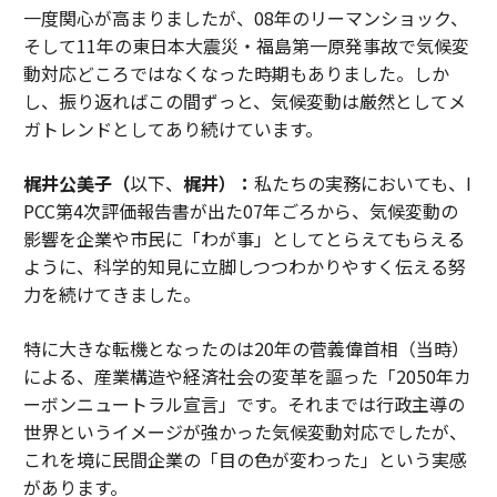
一度関心が高まりましたが、08年のリーマンショック、
そして11年の東日本大震災・福島第一原発事故で気候変
動対応どころではなくなった時期もありました。しか
し、振り返ればこの間ずっと、気候変動は厳然としてメ
ガトレンドとしてあり続けています。
梶井公美子（
以下、
梶井）：
私たちの実務においても、I
PCC第4次評価報告書が出た07年ごろから、気候変動の
影響を企業や市民に「わが事」としてとらえてもらえる
ように、科学的知見に立脚しつつわかりやすく伝える努
力を続けてきました。
特に大きな転機となったのは20年の菅義偉首相（当時）
による、産業構造や経済社会の変革を謳った「2050年カ
ーボンニュートラル宣言」です。それまでは行政主導の
世界というイメージが強かった気候変動対応でしたが、
これを境に民間企業の「目の色が変わった」という実感
があります。