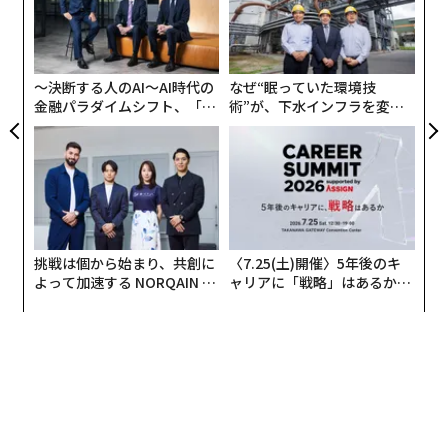
た「
「
左右
T
日
〜決断する人のAI〜AI時代の
なぜ“眠っていた環境技
金融パラダイムシフト、「超
術”が、下水インフラを変え
個別化」の核心 【MUFG×ウ
たのか──産総研×月島JFE
ェルスナビ×PwC】
アクアソリューションの10年
挑戦は個から始まり、共創に
〈7.25(土)開催〉5年後のキ
よって加速する NORQAIN JA
ャリアに「戦略」はあるか。
PAN 特別座談会
トップエグゼクティブのキャ
リアに触れる1日│CAREER S
UMMIT 2026