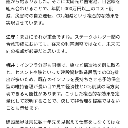
題から始まりました。そこに太陽光と蓄電池、自営線を
組み合わせることで、年間1,000万円以上のコスト削
減、災害時の自立運転、CO
削減という複合的な効果を
2
実現させています。
江守
：まさにそれが重要ですね。ステークホルダー間の
合意形成においても、従来の利害調整ではなく、未来志
向の視点が必要だと思います。
梶井
：インフラ分野も同様で、橋など構造物を例に取る
と、セメントや鉄といった建設資材製造段階でのCO
排
2
出が多いため、既存のインフラを長持ちさせる予防保全
型の維持管理が長い目で見て経済性とCO
削減の両方実
2
現できる可能性があります。こうした複合的な効果を定
量化して説明することで、決して非合理な提案ではない
ことも示せます。
建設業界は常に数十年先を見据えて仕事をしなくてはな