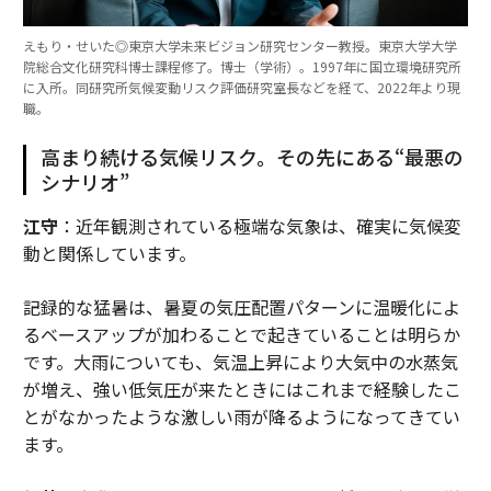
えもり・せいた◎東京大学未来ビジョン研究センター教授。東京大学大学
院総合文化研究科博士課程修了。博士（学術）。1997年に国立環境研究所
に入所。同研究所気候変動リスク評価研究室長などを経て、2022年より現
職。
高まり続ける気候リスク。その先にある“最悪の
シナリオ”
江守
：近年観測されている極端な気象は、確実に気候変
動と関係しています。
記録的な猛暑は、暑夏の気圧配置パターンに温暖化によ
るベースアップが加わることで起きていることは明らか
です。大雨についても、気温上昇により大気中の水蒸気
が増え、強い低気圧が来たときにはこれまで経験したこ
とがなかったような激しい雨が降るようになってきてい
ます。