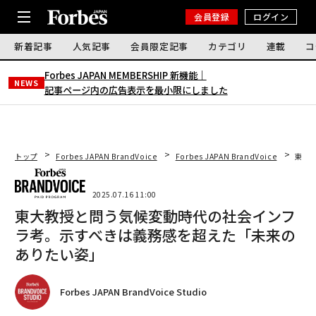
会員登録
ログイン
新着記事
人気記事
会員限定記事
カテゴリ
連載
コ
Forbes JAPAN MEMBERSHIP 新機能｜
NEWS
記事ページ内の広告表示を最小限にしました
トップ
Forbes JAPAN BrandVoice
Forbes JAPAN BrandVoice
東大
2025.07.16 11:00
東大教授と問う気候変動時代の社会インフ
ラ考。示すべきは義務感を超えた「未来の
ありたい姿」
Forbes JAPAN BrandVoice Studio