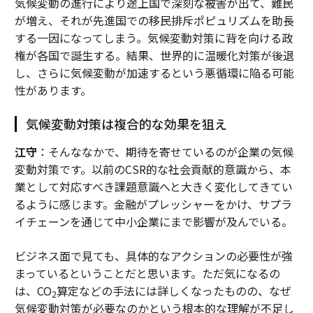
気候変動の進行により途上国で深刻な被害が出て、難民
が増え、それが先進国での移民排斥ポピュリズムを助長
する一因になってしまう。気候変動対策に背を向ける政
権が各国で誕生する。結果、世界的に温暖化対策が後退
し、さらに気候変動が加速するという悪循環に陥る可能
性があります。
気候変動対策は複合的な効果を狙え
江守
：そんななかで、期待を寄せているのが企業の気候
変動対策です。以前のCSR的な社会貢献的意識から、本
業として対応すべき課題意識へと大きく変化してきてい
るように感じます。金融がプレッシャーをかけ、サプラ
イチェーンを通じて中小企業にまで影響が及んでいる。
ビジネス面で見ても、具体的なアクションの必要性が強
まっているということだと思います。ただ気になるの
は、CO
算定などの手法には詳しくなったものの、なぜ
2
気候変動対策が必要なのかという根本的な理解が不足し