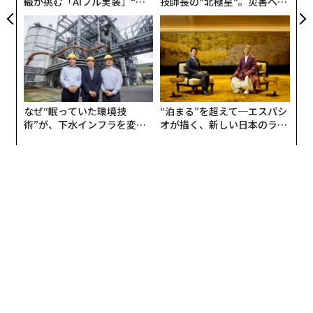
織が挑む「AIフル実装」“使
技師長の"北極星"。災害への
た。
う”企業から“動く”企業へ【N
無力感を乗り越え見つけた、
TTドコモビジネス×PwC】
防災一筋20年の答え
現在、米国をはじめ全世界的にインフレが止まらなくな
っています。コロナ禍が明けてきて景気が良くなってい
くと思いたいところですが、米国では利上げが行われま
したし、英国でも首相が変わった。それらさまざまな要
なぜ“眠っていた環境技
“泊まる”を超えて─エスパシ
因で連鎖が起こり、インフレが起こり、利上げが行わ
術”が、下水インフラを変え
オが描く、新しい日本のラグ
れ、景気は冷えています。
たのか──産総研×月島JFE
ジュアリー（中編）
アクアソリューションの10年
これらの概況から、今後も厳しい年が続くのではないか
と私は考えています。
ベンチャーへの投資を語る上で理解しておきたいのは、
起業家の数と企業の数、それからベンチャー企業のライ
フサイクルはどうなっているのかということです。これ
は、1. 会社ができて、2. 成長し、3. 上場して売れるとい
うもの。その流れにおいて打撃を受けているのが、上場
するところである「出口」でした。2022年8月には米国