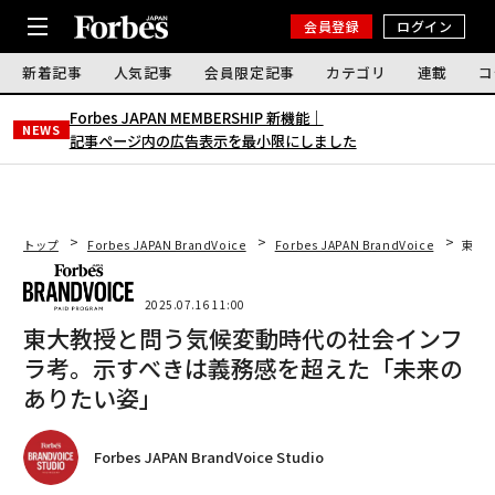
会員登録
ログイン
新着記事
人気記事
会員限定記事
カテゴリ
連載
コ
Forbes JAPAN MEMBERSHIP 新機能｜
NEWS
記事ページ内の広告表示を最小限にしました
トップ
Forbes JAPAN BrandVoice
Forbes JAPAN BrandVoice
東大
2025.07.16 11:00
東大教授と問う気候変動時代の社会インフ
ラ考。示すべきは義務感を超えた「未来の
ありたい姿」
Forbes JAPAN BrandVoice Studio