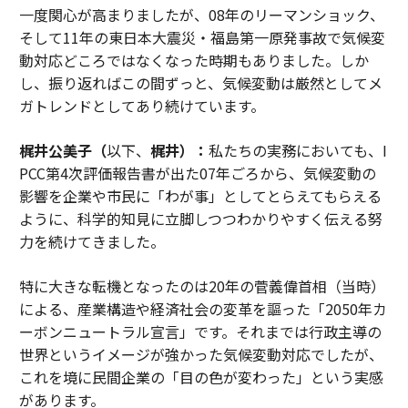
一度関心が高まりましたが、08年のリーマンショック、
そして11年の東日本大震災・福島第一原発事故で気候変
動対応どころではなくなった時期もありました。しか
し、振り返ればこの間ずっと、気候変動は厳然としてメ
ガトレンドとしてあり続けています。
梶井公美子（
以下、
梶井）：
私たちの実務においても、I
PCC第4次評価報告書が出た07年ごろから、気候変動の
影響を企業や市民に「わが事」としてとらえてもらえる
ように、科学的知見に立脚しつつわかりやすく伝える努
力を続けてきました。
特に大きな転機となったのは20年の菅義偉首相（当時）
による、産業構造や経済社会の変革を謳った「2050年カ
ーボンニュートラル宣言」です。それまでは行政主導の
世界というイメージが強かった気候変動対応でしたが、
これを境に民間企業の「目の色が変わった」という実感
があります。