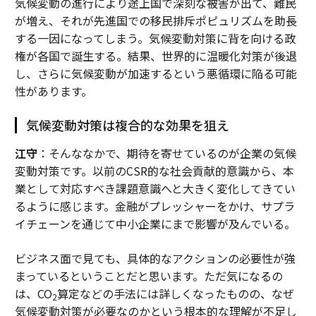
気候変動の進行により途上国で深刻な被害が出て、難民
が増え、それが先進国での移民排斥ポピュリズムを助長
する一因になってしまう。気候変動対策に背を向ける政
権が各国で誕生する。結果、世界的に温暖化対策が後退
し、さらに気候変動が加速するという悪循環に陥る可能
性があります。
気候変動対策は複合的な効果を狙え
江守
：そんななかで、期待を寄せているのが企業の気候
変動対策です。以前のCSR的な社会貢献的意識から、本
業として対応すべき課題意識へと大きく変化してきてい
るように感じます。金融がプレッシャーをかけ、サプラ
イチェーンを通じて中小企業にまで影響が及んでいる。
ビジネス面で見ても、具体的なアクションの必要性が強
まっているということだと思います。ただ気になるの
は、CO
算定などの手法には詳しくなったものの、なぜ
2
気候変動対策が必要なのかという根本的な理解が不足し