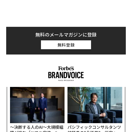
の未来はどのように見えているのだろうか？
どん底だった2022年、冬は続く
無料のメールマガジンに登録
──2022年になり、新型コロナの流行がだいぶ収まって
無料登録
きました。このような時流の中で米国のスタートアップ
事情はどのような変化がありましたか？
実は、コロナ禍まっ最中の2021年は、世界で最もベンチ
ャー投資が行われ、最もユニコーンが生まれた年でし
た。しかし2022年にはその勢いは劇的に落ちてしまって
果を
エ
います。
EN
設オ
明
が
“
11月に米国では中間選挙が行われました。トランプ前大
が
シ
統領が、2年後の大統領選挙に立候補するといった話も
グ
あり、同氏を支持する若い共和党員も多いことから、あ
〜決断する人のAI〜大規模組
パシフィックコンサルタンツ
の時代が戻ってくるのではないかと米国はざわつきまし