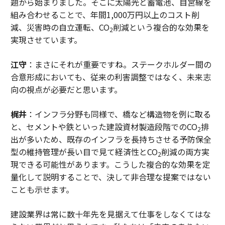
題から始まりました。そこに太陽光と蓄電池、自営線を
組み合わせることで、年間1,000万円以上のコスト削
減、災害時の自立運転、CO
削減という複合的な効果を
2
実現させています。
江守
：まさにそれが重要ですね。ステークホルダー間の
合意形成においても、従来の利害調整ではなく、未来志
向の視点が必要だと思います。
梶井
：インフラ分野も同様で、橋など構造物を例に取る
と、セメントや鉄といった建設資材製造段階でのCO
排
2
出が多いため、既存のインフラを長持ちさせる予防保全
型の維持管理が長い目で見て経済性とCO
削減の両方実
2
現できる可能性があります。こうした複合的な効果を定
量化して説明することで、決して非合理な提案ではない
ことも示せます。
建設業界は常に数十年先を見据えて仕事をしなくてはな