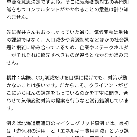
重要な意思決定ですよね。そこに気候変動対策の専門知
識をもつコンサルタントがかかわることの意義は計り知
れません。
先に梶井さんもおっしゃっていた通り、気候変動は単独
の課題ではなく、人口減少や資源制約などほかの社会課
題と複雑に絡み合っているため、企業やステークホルダ
ーがそれぞれに優先すべきものが違うとなかなか進みま
せん。
梶井
：実際、CO
削減だけを目標に掲げても、対策が動
2
かないことは多いです。だからこそ、クライアントがど
こにいちばんの課題をもっているのかを丁寧に聞き、合
わせて気候変動対策の提案を行うなど試行錯誤していま
す。
例えば北海道鹿追町のマイクログリッド事例では、最初
は「遊休地の活用」と「エネルギー費用削減」という課