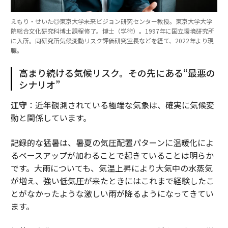
えもり・せいた◎東京大学未来ビジョン研究センター教授。東京大学大学
院総合文化研究科博士課程修了。博士（学術）。1997年に国立環境研究所
に入所。同研究所気候変動リスク評価研究室長などを経て、2022年より現
職。
高まり続ける気候リスク。その先にある“最悪の
シナリオ”
江守
：近年観測されている極端な気象は、確実に気候変
動と関係しています。
記録的な猛暑は、暑夏の気圧配置パターンに温暖化によ
るベースアップが加わることで起きていることは明らか
です。大雨についても、気温上昇により大気中の水蒸気
が増え、強い低気圧が来たときにはこれまで経験したこ
とがなかったような激しい雨が降るようになってきてい
ます。