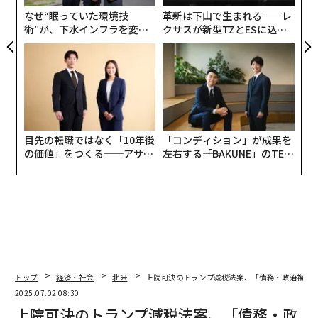
なぜ“眠っていた環境技
革新は下山で生まれる──レ
術”が、下水インフラを変え
クサスが新型TZとESに込め
たのか──産総研×月島JFE
た「DISCOVER」の哲学
アクアソリューションの10年
目先の転職ではなく「10年後
「コンディション」が成果を
の価値」をつくる──アサイ
左右する――「BAKUNE」のTEN
ンの長期伴走型支援とは
TIALが支える「挑戦者の明
日」
トップ
経済・社会
北米
上院可決のトランプ減税法案、「債務・政治複合
2025.07.02 08:30
上院可決のトランプ減税法案、「債務・政