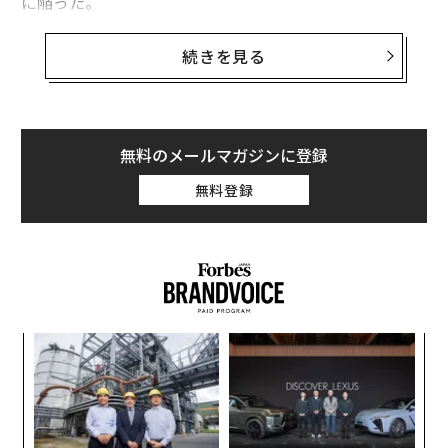
に陥った。
8年前ほど前、筆者はデトロイトを訪れ、市の野心的な
続きを見る
再生計画の始動を目撃した。マイク・ダガン市長が地元
のビジネスリーダーたちの協力も得て進めているもの
で、たとえば保険会社の経営者であるダン・ギルバート
は、人々に市に戻ってきてもらおうと、中心部のアパー
無料のメールマガジンに登録
トを買い上げて無償で提供していた。
無料登録
最近、デトロイトを再訪し、2日ほど滞在する機会を得
た。ここに、その中心部の再生が実を結びつつあると報
告できることをとても嬉しく思う。街は建設ラッシュに
沸き、ランドマークの建物はきれいに修復されていた。
おしゃれなレストランやショップもたくさんできてい
ア
た。
の
た
“
オ
ジ