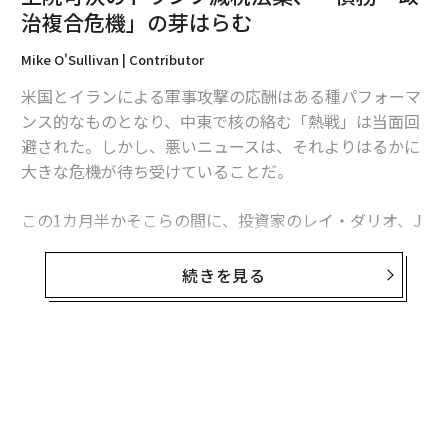
治複合危機」の芽はらむ
Mike O'Sullivan | Contributor
翻訳・編集＝江戸伸禎
米国とイランによる軍事攻撃の応酬はある種パフォーマ
ンス的なものとなり、中東で核の絡む「熱戦」は当面回
避された。しかし、悪いニュースは、それよりはるかに
2026年9月号発売中
大きな危機が待ち受けていることだ。
この1カ月半かそこらの間に、投資家のレイ・ダリオ、J
最新号の購入はこちらから
Pモルガン・チェースのジェイミー・ダイモン最高経営
責任者（CEO）、さらには連続起業家の
続きを見る
メンバーシップに登録する
イーロン・マスク
といった著名な財界人たちが、米国
（やほかの国々）の財政赤字の膨張や莫大な債務につい
て警告した。世界銀行のチーフエコノミスト、インダー
ミット・ギルは最近、ブログへの
投稿
でこの問題を手際
よくまとめている。
関連記事
上院可決のトランプ減税法案、「債務・政治複合危機」の芽はらむ
米議会上院では1日、ドナルド・トランプ大統領肝いり