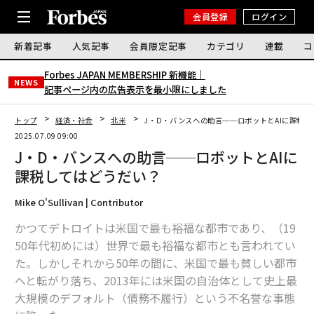
会員登録
ログイン
新着記事
人気記事
会員限定記事
カテゴリ
連載
コ
Forbes JAPAN MEMBERSHIP 新機能｜
NEWS
記事ページ内の広告表示を最小限にしました
トップ
経済・社会
北米
J・D・バンスへの助言──ロボットとAIに課税
2025.07.09 09:00
J・D・バンスへの助言──ロボットとAIに
課税してはどうだい？
Mike O'Sullivan | Contributor
かつてデトロイトは米国で最も裕福な都市であり、（19
50年代初めには）世界で最も裕福な都市とも言われてい
た。しかしそれから50年の間に、米国で最も貧しい都市
へと転がり落ち、2013年には米国の自治体として史上最
大規模のデフォルト（債務不履行）という不名誉な事態