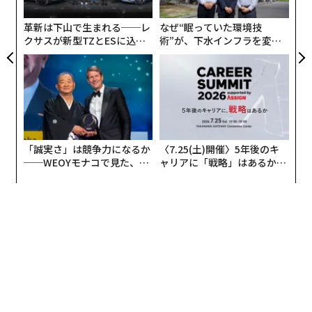
移すれば通年では初めて900件に到達する可能性がある
無
防
という。
革新は下山で生まれる──レ
なぜ“眠っていた環境技
クサスが新型TZとESに込め
術”が、下水インフラを変え
業種別にみると、居酒屋を主体とする「酒場・ビヤホー
た「DISCOVER」の哲学
たのか──産総研×月島JFE
アクアソリューションの10年
ル」が105件で最も多かった。前年同期に比べると、7件
減少しているものの、3年連続で100件を超える高水準で
推移している。
「誠実さ」は競争力になるか
〈7.25(土)開催〉5年後のキ
──WEOYモナコで見た、く
ャリアに「戦略」はあるか。
ら寿司の経営哲学
トップエグゼクティブのキャ
リアに触れる1日│CAREER S
UMMIT 2026