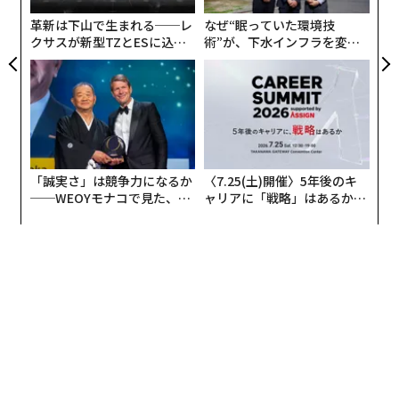
防
革新は下山で生まれる──レ
なぜ“眠っていた環境技
クサスが新型TZとESに込め
術”が、下水インフラを変え
た「DISCOVER」の哲学
たのか──産総研×月島JFE
アクアソリューションの10年
「誠実さ」は競争力になるか
〈7.25(土)開催〉5年後のキ
──WEOYモナコで見た、く
ャリアに「戦略」はあるか。
ら寿司の経営哲学
トップエグゼクティブのキャ
リアに触れる1日│CAREER S
UMMIT 2026
© 2025 SANRIO CO., LTD. TOKYO, JAPAN 著作 株式会社サンリオ
性差とKawaiiの関係性