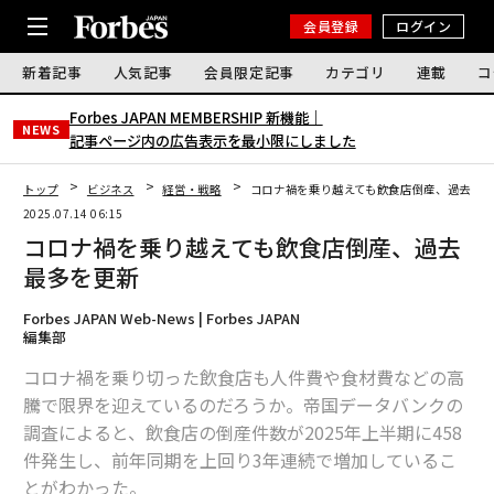
会員登録
ログイン
新着記事
人気記事
会員限定記事
カテゴリ
連載
コ
Forbes JAPAN MEMBERSHIP 新機能｜
NEWS
記事ページ内の広告表示を最小限にしました
トップ
ビジネス
経営・戦略
コロナ禍を乗り越えても飲食店倒産、過去最
2025.07.14 06:15
コロナ禍を乗り越えても飲食店倒産、過去
最多を更新
Forbes JAPAN Web-News | Forbes JAPAN
編集部
コロナ禍を乗り切った飲食店も人件費や食材費などの高
騰で限界を迎えているのだろうか。帝国データバンクの
調査によると、飲食店の倒産件数が2025年上半期に458
件発生し、前年同期を上回り3年連続で増加しているこ
とがわかった。