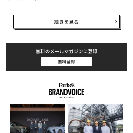
続きを見る
無料のメールマガジンに登録
無料登録
“
オ
ジ
パ
これは上半期としては過去最多であり、このペースで推
技