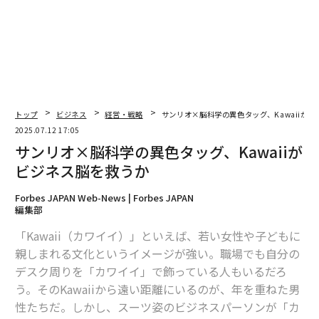
2026年9月号発売中
最新号の購入はこちらから
メンバーシップに登録する
トップ
ビジネス
経営・戦略
サンリオ×脳科学の異色タッグ、Kawaiiが
2025.07.12 17:05
サンリオ×脳科学の異色タッグ、Kawaiiが
ビジネス脳を救うか
関連記事
Forbes JAPAN Web-News | Forbes JAPAN
サンリオ×脳科学の異色タッグ、Kawaiiがビジネス脳を救うか
編集部
「Kawaii（カワイイ）」といえば、若い女性や子どもに
営業職減少時代、マッキンゼーが語る営業改革成功の分かれ道
親しまれる文化というイメージが強い。職場でも自分の
デスク周りを「カワイイ」で飾っている人もいるだろ
freee、AI「つばめAUTO」で商談事後処理45.2%削減
う。そのKawaiiから遠い距離にいるのが、年を重ねた男
酪農業の倒産激減、経営改善努力で回復の兆し
性たちだ。しかし、スーツ姿のビジネスパーソンが「カ