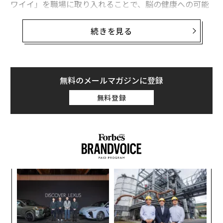
ワイイ」を職場に取り入れることで、脳の健康への可能
アクティビスト買収と異能集積拠点の設立。任天堂創業家「大いなる遺
性が広がるとする研究が始まっている。
産」の使い方
続きを見る
そもそも「Kawaii」とは何か
タグ：
飲食店/レストラン
破産/倒産/廃業
調査/調査結果
Kawaiiとは日本発の文化的概念であり、英語では「cut
e」や「adorable」と表現される。国際的にも「Kawaii
無料のメールマガジンに登録
advertisement
culture」として認識され、世界規模で感性として定着
しつつある。
無料登録
今回の研究は、株式会社サンリオエンターテイメント、
一般社団法人ブレインインパクト、BHQ株式会社の三社
が力を合わせた共同プロジェクトだ。テーマは「Kawaii
を通じて、ビジネスパーソンの脳の健康にどこまで寄与
できるか」である。そのための指標には国際標準の健康
“
指数「BHQ（Brain Healthcare Quotient）」を使用
オ
ジ
し、簡易計測ツール「クイックBHQドック」で日常的な
パ
測定を可能にした。
技
無