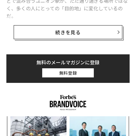
どで混み合うユニオン駅が、ただ通り過ぎる場所ではな
く、多くの人にとっての「目的地」に変化しているの
だ。
こうした変化は、偶然に起きたものではない。民間企業
続きを見る
とアート関連の非営利団体の先駆的な取り組みによっ
て、実現されたものだ。商業と文化は対立するのではな
く一つになることで、より活気に満ち、身近で意義深
い、アートと人々の出会いを提供することができるとい
無料のメールマガジンに登録
うことを、証明している。
無料登録
この変化に関わっているのは、ユニオン駅を管理する
Osmington Inc.
（オズミントン）と不動産開発大手の
Oxford Properties
（オックスフォード・プロパティー
ズ）、キュレーションエージェンシーの
MakeRoom Inc.
（メイクルーム）、非営利組織の
The Remix Project
「
（リミックス・プロジェクト）など。アートをより多く
─
の人にとって身近なものにするとともに、社会において
ら
“