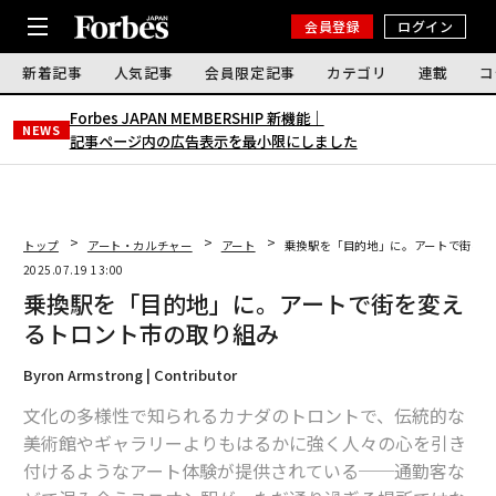
会員登録
ログイン
新着記事
人気記事
会員限定記事
カテゴリ
連載
コ
Forbes JAPAN MEMBERSHIP 新機能｜
NEWS
記事ページ内の広告表示を最小限にしました
トップ
アート・カルチャー
アート
乗換駅を「目的地」に。アートで街を変
2025.07.19 13:00
乗換駅を「目的地」に。アートで街を変え
るトロント市の取り組み
Byron Armstrong | Contributor
文化の多様性で知られるカナダのトロントで、伝統的な
美術館やギャラリーよりもはるかに強く人々の心を引き
付けるようなアート体験が提供されている──通勤客な