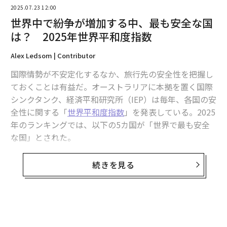
2025.07.23 12:00
世界中で紛争が増加する中、最も安全な国
は？ 2025年世界平和度指数
Alex Ledsom | Contributor
国際情勢が不安定化するなか、旅行先の安全性を把握し
ておくことは有益だ。オーストラリアに本拠を置く国際
シンクタンク、経済平和研究所（IEP）は毎年、各国の安
編集＝木内涼子
全性に関する「
世界平和度指数
」を発表している。2025
年のランキングでは、以下の5カ国が「世界で最も安全
な国」とされた。
2026年9月号発売中
1位 アイスランド
続きを見る
2位 アイルランド
最新号の購入はこちらから
3位 ニュージーランド
4位 オーストリア
メンバーシップに登録する
5位 スイス