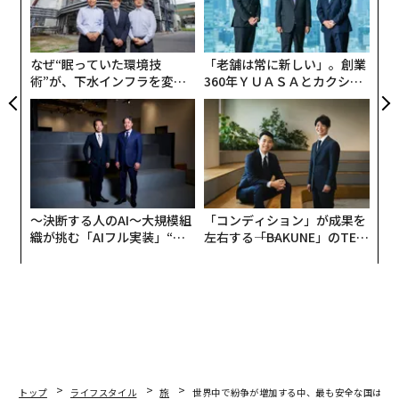
過小評価されてきた人々の声に、耳が傾けられるように
オ
することを支援している。
ジ
なぜ“眠っていた環境技
「老舗は常に新しい」。創業
術”が、下水インフラを変え
360年ＹＵＡＳＡとカクシン
たのか──産総研×月島JFE
CEO田尻望が語る、AIを超え
アクアソリューションの10年
る人の価値
〜決断する人のAI〜大規模組
「コンディション」が成果を
織が挑む「AIフル実装」“使
左右する――「BAKUNE」のTEN
う”企業から“動く”企業へ【N
TIALが支える「挑戦者の明
TTドコモビジネス×PwC】
日」
トップ
ライフスタイル
旅
世界中で紛争が増加する中、最も安全な国は？ 