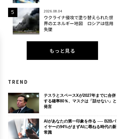
2026.08.04
ウクライナ侵攻で塗り替えられた世
界のエネルギー地図 ロシアは信用
失墜
もっと見る
TREND
テスラとスペースXが2027年までに合併
する確率80％、マスクは「話せない」と
発言
AIがあなたの第一印象を作る ── B2Bバ
イヤーの94%がまずAIに尋ねる時代の新
常識