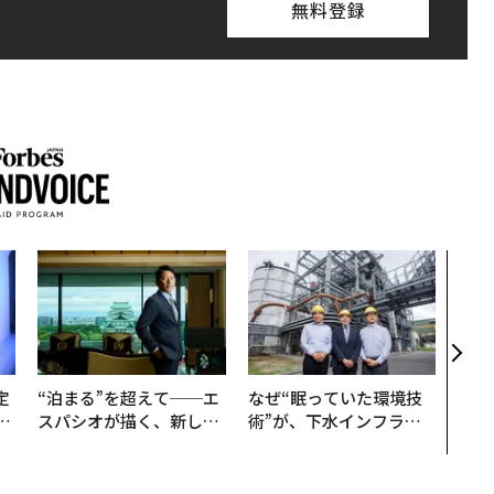
無料登録
「コ
果を左
E」
「挑
定
“泊まる”を超えて──エ
なぜ“眠っていた環境技
T
スパシオが描く、新しい
術”が、下水インフラを
未
日本のラグジュアリー
変えたのか──産総研×
（前編）
月島JFEアクアソリュー
ションの10年