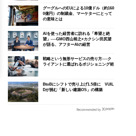
グーグルへのEUによる10億ドル（約160
0億円）の制裁金、マーケターにとって
の意味とは
AIを使った経営者に訪れる「希望と絶
望」──GMO西山裕之×カクシン田尻望
が語る、アフターAIの経営
戦略という無形サービスの売り方──ク
ライアントに選ばれるポジショニング術
BtoBにシフトで売り上げ1.5倍に VUIL
Dが挑む「新しい建築OS」の構築
Recommended by