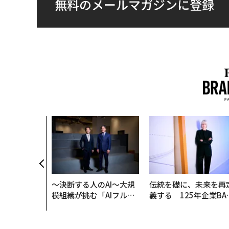
無料のメールマガジンに登録
AI〜AI時
ラダイムシフ
別化」の核心
ウェルスナビ
〜決断する人のAI〜大規
伝統を礎に、未来を再
模組織が挑む「AIフル実
義する 125年企業BA
装」“使う”企業から“動
が挑むスモークレスな
く”企業へ【NTTドコモ
来
ビジネス×PwC】