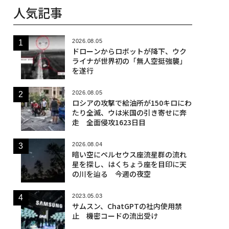
人気記事
2026.08.05
ドローンからロボットが降下、ウク
ライナが世界初の「無人空挺強襲」
を遂行
2026.08.05
ロシアの攻撃で給油所が150キロにわ
たり全滅、ウは米国の引き寄せに奔
走 全面侵攻1623日目
2026.08.04
暗い空にペルセウス座流星群の流れ
星を探し、はくちょう座を目印に天
の川を辿る 今週の夜空
2023.05.03
サムスン、ChatGPTの社内使用禁
止 機密コードの流出受け