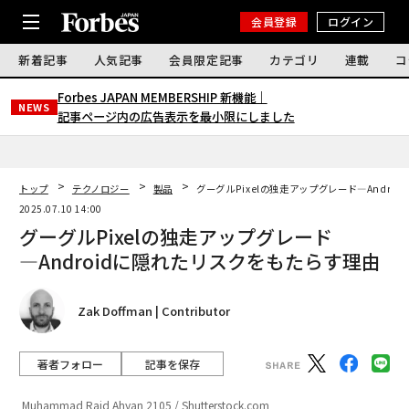
会員登録
ログイン
新着記事
人気記事
会員限定記事
カテゴリ
連載
コ
Forbes JAPAN MEMBERSHIP 新機能｜
NEWS
記事ページ内の広告表示を最小限にしました
トップ
テクノロジー
製品
グーグルPixelの独走アップグレード―Andro
2025.07.10 14:00
グーグルPixelの独走アップグレード
―Androidに隠れたリスクをもたらす理由
Zak Doffman | Contributor
著者フォロー
記事を保存
Muhammad Raid Ahyan 2105 / Shutterstock.com