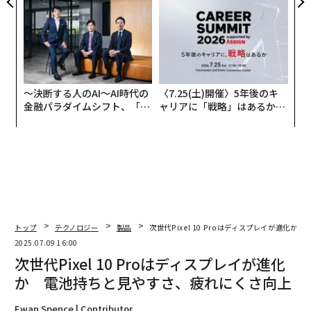
防災一筋20年の答え
日」
〜決断する人のAI〜AI時代の
〈7.25(土)開催〉5年後のキ
金融パラダイムシフト、「超
ャリアに「戦略」はあるか。
個別化」の核心 【MUFG×ウ
トップエグゼクティブのキャ
ェルスナビ×PwC】
リアに触れる1日│CAREER S
UMMIT 2026
トップ
テクノロジー
製品
次世代Pixel 10 Proはディスプレイが進化
2025.07.09 16:00
次世代Pixel 10 Proはディスプレイが進化
か 電池持ちと見やすさ、疲れにくさ向上
Ewan Spence | Contributor