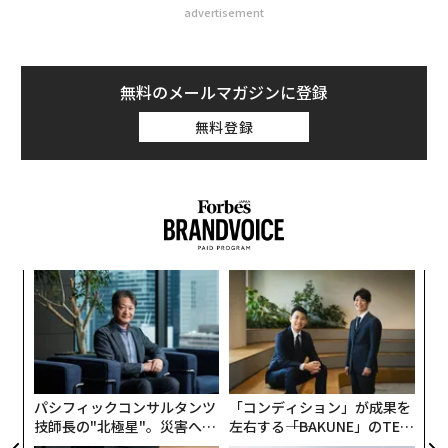
advertisement
無料のメールマガジンに登録
無料登録
年後
〜
サイ
織
う
エ
T
設オ
が
が
パシフィックコンサルタンツ
「コンディション」が成果を
技師長の"北極星"。災害への
左右する――「BAKUNE」のTEN
無力感を乗り越え見つけた、
TIALが支える「挑戦者の明