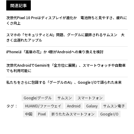
関連記事
次世代Pixel 10 Proはディスプレイが進化か 電池持ちと見やすさ、疲れに
くさ向上
スマホの「セキュリティとAI」問題、グーグルに翻弄されるサムスン 大
きく出遅れたアップル
iPhoneは「高嶺の花」か 4割がAndroidへの乗り換えを検討
次世代AndroidでGeminiを「全方位に展開」、スマートウォッチや自動車
でも利用可能に
私たちをさらに包囲する「グーグルのAI」、Google I/Oで語られた未来
Google/グーグル
サムスン
スマートフォン
タグ：
HUAWEI/ファーウェイ
Android
Galaxy
サムスン電子
中国
Pixel
折りたたみスマートフォン
Google I/O