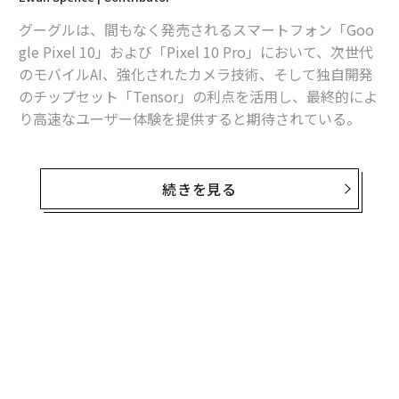
グーグルは、間もなく発売されるスマートフォン「Goo
gle Pixel 10」および「Pixel 10 Pro」において、次世代
のモバイルAI、強化されたカメラ技術、そして独自開発
のチップセット「Tensor」の利点を活用し、最終的によ
り高速なユーザー体験を提供すると期待されている。
その中で、多くの人に見過ごされがちだが、Pixel 10 Pr
oをより快適に使うための1つのアップグレードが予定さ
続きを見る
れている。
Pixel 10 Proのディスプレイ設定
無料のメールマガジンに登録
Android Authorityのカミラ・ヴォイチェホフスカは、グ
ーグルが次期PixelファミリーのProモデルにおいて、
無料登録
パルス幅変調
（PWM）を改善する計画だと報じている。