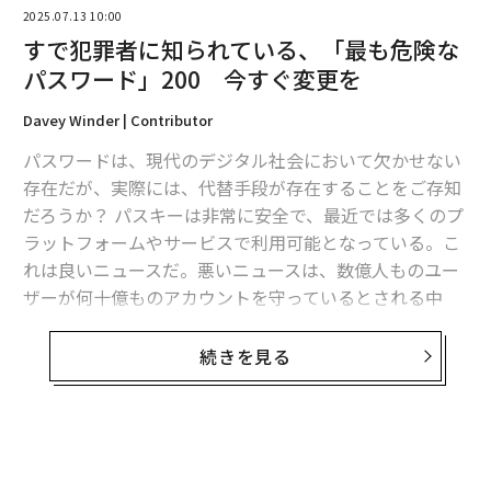
2025.07.13 10:00
すで犯罪者に知られている、「最も危険な
翻訳＝酒匂寛
パスワード」200 今すぐ変更を
Davey Winder | Contributor
2026年9月号発売中
パスワードは、現代のデジタル社会において欠かせない
存在だが、実際には、代替手段が存在することをご存知
最新号の購入はこちらから
だろうか？ パスキーは非常に安全で、最近では多くのプ
ラットフォームやサービスで利用可能となっている。こ
れは良いニュースだ。悪いニュースは、数億人ものユー
メンバーシップに登録する
ザーが何十億ものアカウントを守っているとされる中
で、弱く簡単に突破されるパスワードが利用されている
点が依然として現実だということだ。
続きを見る
犯罪者が利用する地下ネットワークやインターネット上
関連記事
に、こうした危険なパスワードリストが流通している。
「あのサブスクが無料」は危険、TikTokで拡散の「裏技」はマルウェアを
こうした世界で最も使用されている200のパスワードの
無料のメールマガジンに登録
仕込む
うちひとつでも使用しているということは、アカウント