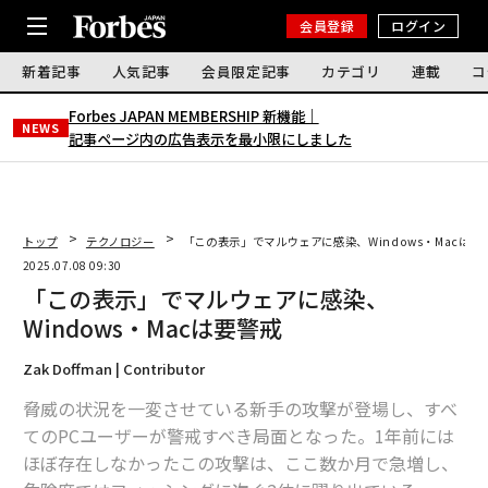
会員登録
ログイン
新着記事
人気記事
会員限定記事
カテゴリ
連載
コ
Forbes JAPAN MEMBERSHIP 新機能｜
NEWS
記事ページ内の広告表示を最小限にしました
トップ
テクノロジー
「この表示」でマルウェアに感染、Windows・Macは要
2025.07.08 09:30
「この表示」でマルウェアに感染、
Windows・Macは要警戒
Zak Doffman | Contributor
脅威の状況を一変させている新手の攻撃が登場し、すべ
てのPCユーザーが警戒すべき局面となった。1年前には
ほぼ存在しなかったこの攻撃は、ここ数か月で急増し、