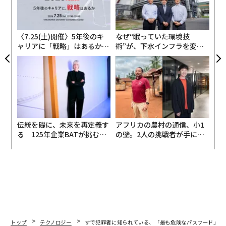
な
左右
T
日
〈7.25(土)開催〉5年後のキ
なぜ“眠っていた環境技
ャリアに「戦略」はあるか。
術”が、下水インフラを変え
トップエグゼクティブのキャ
たのか──産総研×月島JFE
リアに触れる1日│CAREER S
アクアソリューションの10年
UMMIT 2026
伝統を礎に、未来を再定義す
アフリカの農村の通信、小1
る 125年企業BATが挑むス
の壁。2人の挑戦者が手にし
モークレスな未来
た「次なる武器」
トップ
テクノロジー
すで犯罪者に知られている、「最も危険なパスワード」20