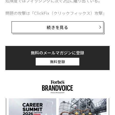
危険度ではフィッシングに次ぐ2位に躍り出ている。
問題の攻撃は「ClickFix（クリックフィックス）攻撃」
と呼ばれている。画面に表示された手順に従って、技術
的トラブルを解消したり、安全なファイルやウェブサイ
続きを見る
トを開いたり、あるいはポップアップのCAPTCHAで「人
間である」と証明したりしようとすると、結果として自
分自身の手でPCをハッキングしてしまう仕組みだ。
無料のメールマガジンに登録
最新の報告はセキュリティ企業ESET（イーセット）が
無料登録
6月に公表
した『
Threat Report
』（脅威レポート）によ
るものだ。同社はClickFix攻撃が現在「急増している」
としている。ここ数カ月で複数の警告が発せられている
ことを考えると、これは驚くべきことではない。
A
顧客
pa
「