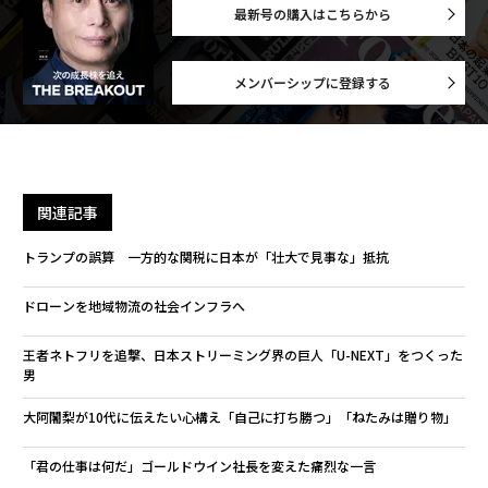
最新号の購入はこちらから
メンバーシップに登録する
関連記事
トランプの誤算 一方的な関税に日本が「壮大で見事な」抵抗
ドローンを地域物流の社会インフラへ
​​王者ネトフリを追撃、日本ストリーミング界の巨人「U-NEXT」をつくった
男
大阿闍梨が10代に伝えたい心構え「自己に打ち勝つ」「ねたみは贈り物」
「君の仕事は何だ」ゴールドウイン社長を変えた痛烈な一言