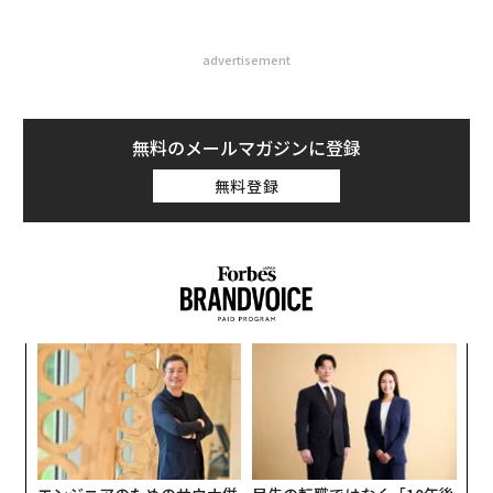
advertisement
無料のメールマガジンに登録
無料登録
パ
技
無
「
防
─
ら