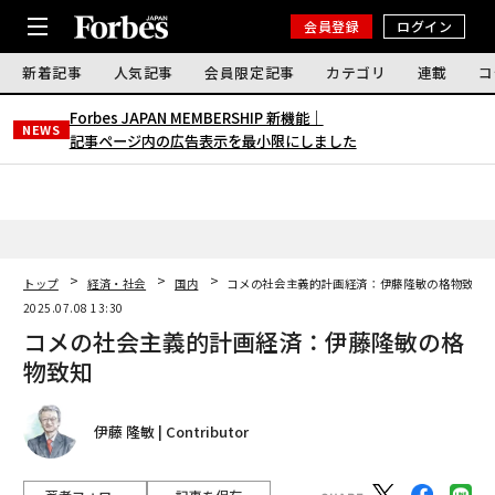
会員登録
ログイン
新着記事
人気記事
会員限定記事
カテゴリ
連載
コ
Forbes JAPAN MEMBERSHIP 新機能｜
NEWS
記事ページ内の広告表示を最小限にしました
トップ
経済・社会
国内
コメの社会主義的計画経済：伊藤隆敏の格物致知
2025.07.08 13:30
コメの社会主義的計画経済：伊藤隆敏の格
物致知
伊藤 隆敏 | Contributor