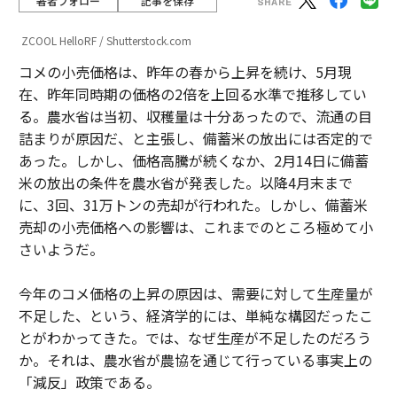
著者フォロー
記事を保存
ZCOOL HelloRF / Shutterstock.com
コメの小売価格は、昨年の春から上昇を続け、5月現
在、昨年同時期の価格の2倍を上回る水準で推移してい
る。農水省は当初、収穫量は十分あったので、流通の目
詰まりが原因だ、と主張し、備蓄米の放出には否定的で
あった。しかし、価格高騰が続くなか、2月14日に備蓄
米の放出の条件を農水省が発表した。以降4月末まで
に、3回、31万トンの売却が行われた。しかし、備蓄米
売却の小売価格への影響は、これまでのところ極めて小
さいようだ。
今年のコメ価格の上昇の原因は、需要に対して生産量が
不足した、という、経済学的には、単純な構図だったこ
とがわかってきた。では、なぜ生産が不足したのだろう
か。それは、農水省が農協を通じて行っている事実上の
「減反」政策である。