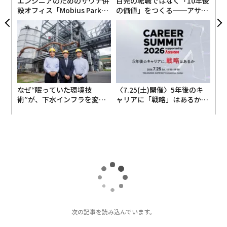
エンジニアのためのサウナ併
目先の転職ではなく「10年後
設オフィス「Mobius Park」
の価値」をつくる──アサイ
がオープン──タマディック
ンの長期伴走型支援とは
が健康経営を徹底する理由
なぜ“眠っていた環境技
〈7.25(土)開催〉5年後のキ
術”が、下水インフラを変え
ャリアに「戦略」はあるか。
たのか──産総研×月島JFE
トップエグゼクティブのキャ
アクアソリューションの10年
リアに触れる1日│CAREER S
UMMIT 2026