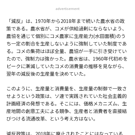
advertisement
「減反」は、1970年から2018年まで続いた農水省の政
策である。農水省が、コメが供給過剰にならないよう、
農協を通じて個別にコメ農家に生産能力(水田面積)のう
ち一定の割合を生産しないように強制していた制度であ
る。コメの集荷はほぼ全量、農協が一手に引き受けてい
たので、強制力は強かった。農水省は、1960年代初めを
ピークに漸減していたコメの消費量の推移を見ながら、
翌年の減反後の生産量を決めていた。
このように、生産量と消費量を、生産量の制御で一致さ
せようという政策は、ソ連で実践されていた社会主義的
計画経済の発想である。そこには、価格メカニズム、生
産地間の創意工夫による競争、生産者と消費者を直接結
びつける流通改革、という考え方はない。
減反政策は、2018年に廃止されたことにはなっている