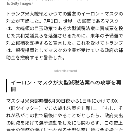
h/Getty Images）
トランプ米大統領とかつての盟友のイーロン・マスクの
対立が再燃した。7月1日、世界一の富豪であるマスク
は、大統領の目玉政策である大型減税法案に賛成票を投
じた共和党議員らを落選させるために、来年の予備選で
対立候補を支持すると宣言した。これを受けてトランプ
は、報復措置としてマスクの企業が受けている政府の補
助金を撤廃すると警告した。
advertisement
イーロン・マスクが大型減税法案への攻撃を再
開
マスクは米東部時間6月30日夜から1日朝にかけてのX
（旧ツイッター）でこの歳出法案を非難し、「もし、そ
れが私がこの世で最後にやることだとしたら、政府支出
の削減を掲げて選挙運動をしたにも関わらず、この史上
最大の債務の増加につながる大型法案に賛成票を投じた