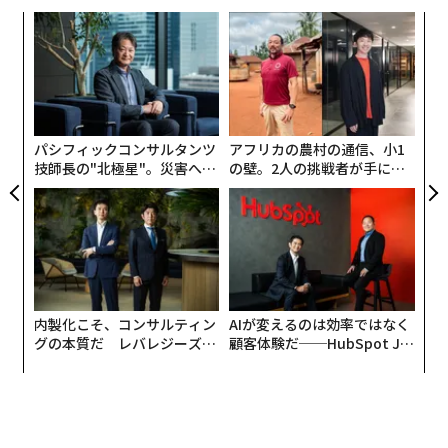
ナ併
〜
k」
織
ック
う
「
由
T
─
ら
パシフィックコンサルタンツ
アフリカの農村の通信、小1
技師長の"北極星"。災害への
の壁。2人の挑戦者が手にし
無力感を乗り越え見つけた、
た「次なる武器」
防災一筋20年の答え
内製化こそ、コンサルティン
AIが変えるのは効率ではなく
グの本質だ レバレジーズが
顧客体験だ──HubSpot Ja
実践する、次世代ファームの
panが語る「Grow Better」
全貌
な組織のつくり方