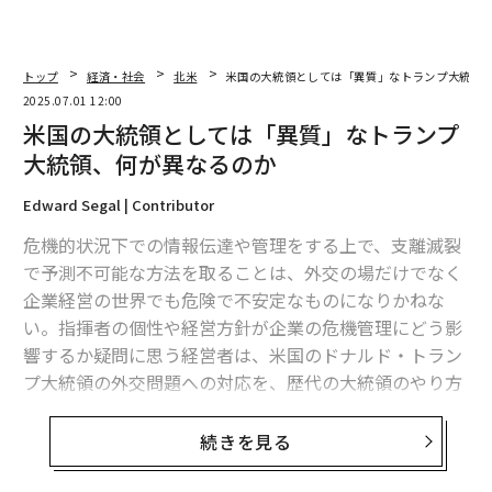
トップ
経済・社会
北米
米国の大統領としては「異質」なトランプ大統領
2025.07.01 12:00
米国の大統領としては「異質」なトランプ
大統領、何が異なるのか
Edward Segal | Contributor
危機的状況下での情報伝達や管理をする上で、支離滅裂
で予測不可能な方法を取ることは、外交の場だけでなく
企業経営の世界でも危険で不安定なものになりかねな
い。指揮者の個性や経営方針が企業の危機管理にどう影
響するか疑問に思う経営者は、米国のドナルド・トラン
プ大統領の外交問題への対応を、歴代の大統領のやり方
と比較すると良い。
続きを見る
米ロードアイランド州ブリストルにあるロジャー・ウィ
リアムズ大学で政治学と国際関係論を専門とするジョゼ