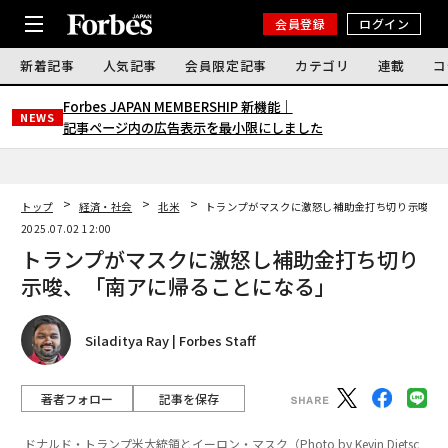
会員登録
ログイン
新着記事
人気記事
会員限定記事
カテゴリ
連載
コ
Forbes JAPAN MEMBERSHIP 新機能｜
NEWS
記事ページ内の広告表示を最小限にしました
トップ
経済・社会
北米
トランプがマスクに激怒し補助金打ち切り示唆、
2025.07.02 12:00
トランプがマスクに激怒し補助金打ち切り
示唆、「南アに帰ることになる」
Siladitya Ray | Forbes Staff
著者フォロー
記事を保存
ドナルド・トランプ米大統領とイーロン・マスク（Photo by Kevin Dietsc