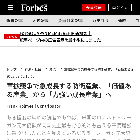
会員登録
ログイン
新着記事
人気記事
会員限定記事
カテゴリ
連載
コ
Forbes JAPAN MEMBERSHIP 新機能｜
NEWS
記事ページ内の広告表示を最小限にしました
トップ
経済・社会
政治
軍拡競争で急成長する防衛産業、「価値ある産業
2025.07.02 10:00
軍拡競争で急成長する防衛産業、「価値あ
る産業」から「力強い成長産業」へ
Frank Holmes | Contributor
ある程度の年齢の読者であれば、米国のロナルド・レー
ガン元大統領が同国史上最も野心的とも言える軍備増強
に乗り出したことを覚えているだろう。レーガン元大統