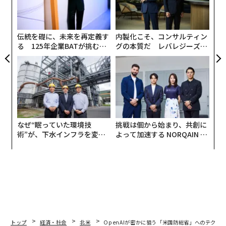
は2035年までに国内総生産（GDP）に占める国防費の割
の
ン
合を5％に引き上げ、その3.5％以上を「中核的な防衛」
に割り当てることで合意した。これは2014年に設定され
伝統を礎に、未来を再定義す
内製化こそ、コンサルティン
たGDP比2％目標の2倍以上になる。
る 125年企業BATが挑むス
グの本質だ レバレジーズが
モークレスな未来
実践する、次世代ファームの
全貌
なぜ“眠っていた環境技
挑戦は個から始まり、共創に
術”が、下水インフラを変え
よって加速する NORQAIN JA
たのか──産総研×月島JFE
PAN 特別座談会
アクアソリューションの10年
トップ
経済・社会
北米
OpenAIが密かに狙う「米国防総省」へのテクノ