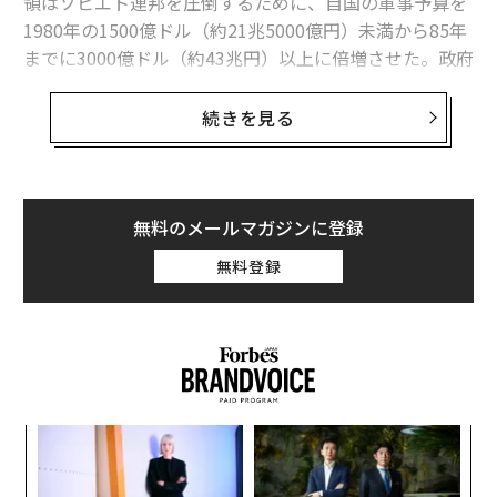
領はソビエト連邦を圧倒するために、自国の軍事予算を
1980年の1500億ドル（約21兆5000億円）未満から85年
までに3000億ドル（約43兆円）以上に倍増させた。政府
はB1爆撃機やMXミサイル、海軍艦隊の拡張に多額の資
金を投じた。SF映画の題名を取って「スターウォーズ計
続きを見る
画」とも呼ばれたこの戦略防衛構想（SDI）は、宇宙配
備型ミサイル防衛システムの構築を目指していた。
レーガン元大統領は、平和は強さによってのみ実現でき
無料のメールマガジンに登録
ると信じていたが、同大統領の考えが正しかったことは
無料登録
歴史によって証明された。米国はソ連より多くの資金を
投入し、革新的な技術を発展させ、最終的にソ連より長
く存続し続けているからだ。
NATO加盟国が国防費の増額で合意
今日、私たちはレーガン元大統領の戦略が国際舞台で展
ンツ
“
開されるのを目撃している。オランダのハーグで先週開
への
オ
た、
ジ
かれた北大西洋条約機構（NATO）首脳会議で、加盟国
目