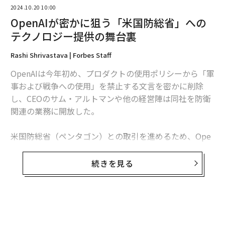
2024.10.20 10:00
OpenAIが密かに狙う「米国防総省」への
テクノロジー提供の舞台裏
Rashi Shrivastava | Forbes Staff
OpenAIは今年初め、プロダクトの使用ポリシーから「軍
事および戦争への使用」を禁止する文言を密かに削除
し、CEOのサム・アルトマンや他の経営陣は同社を防衛
関連の業務に開放した。
米国防総省（ペンタゴン）との取引を進めるため、Ope
翻訳・編集＝安藤清香
nAIは最近、政府との緊密なつながりを持つ政府請負業
者のCarahsoft（キャラソフト）と提携した。
続きを見る
2026年9月号発売中
キャラソフトのウェブサイトによると、OpenAIは国防総
省の業務を請け負う「Computer Hardware, Enterprise
最新号の購入はこちらから
Software and Solutions（CHESS）」と呼ばれる企業グ
ループに追加された。この契約プラットフォームは、政