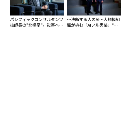
パシフィックコンサルタンツ
〜決断する人のAI〜大規模組
技師長の"北極星"。災害への
織が挑む「AIフル実装」“使
無力感を乗り越え見つけた、
う”企業から“動く”企業へ【N
防災一筋20年の答え
TTドコモビジネス×PwC】