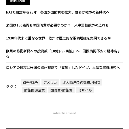
関連記事
NATO創設から75年 各国が国防費を拡大、世界は戦争の新時代へ
米国は150兆円もの国防費が必要なのか？ 米中軍拡競争の恐れも
1930年代末に重なる世界、欧州は歴史的な軍備増強を実現できるか
欧州の防衛新興への投資額「10億ドル突破」へ、国際情勢不安で期待高ま
る
ロシアの侵攻と米国の欧州離反で「覚醒」したドイツ、大幅な軍備増強へ
紛争/戦争
アメリカ
北大西洋条約機構/NATO
タグ：
防衛関連企業
国防費/防衛費
ミサイル
advertisement