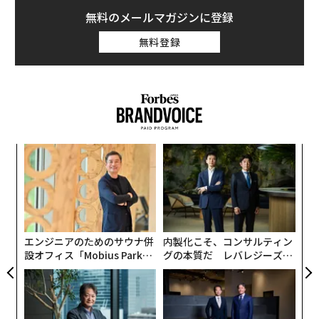
無料のメールマガジンに登録
無料登録
年後
〜
サイ
金
個
「
ェ
─
ら
エンジニアのためのサウナ併
内製化こそ、コンサルティン
設オフィス「Mobius Park」
グの本質だ レバレジーズが
がオープン──タマディック
実践する、次世代ファームの
が健康経営を徹底する理由
全貌