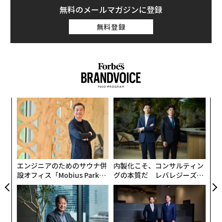
疑問が投げ掛けられている。
無料のメールマガジンに登録
無料登録
1949年のNATO創設以来、武力紛争の絶対数と戦争に関
連する死者数は、世界全体で大幅に減少してきた。とこ
ろが近年、武力紛争は増加に転じている。英オックスフ
ォード大学らが運営する統計サイト「データで見る私た
ちの世界」によると、2022年に世界で発生した武力紛争
の総数は、1989年以降最多となった。
年後
〜
サイ
金
個
「
ェ
─
ら
エンジニアのためのサウナ併
内製化こそ、コンサルティン
設オフィス「Mobius Park」
グの本質だ レバレジーズが
がオープン──タマディック
実践する、次世代ファームの
が健康経営を徹底する理由
全貌