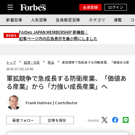
会員登録
ログイン
新着記事
人気記事
会員限定記事
カテゴリ
連載
コ
Forbes JAPAN MEMBERSHIP 新機能｜
NEWS
記事ページ内の広告表示を最小限にしました
トップ
経済・社会
政治
軍拡競争で急成長する防衛産業、「価値ある産業
2025.07.02 10:00
軍拡競争で急成長する防衛産業、「価値あ
る産業」から「力強い成長産業」へ
Frank Holmes | Contributor
著者フォロー
記事を保存