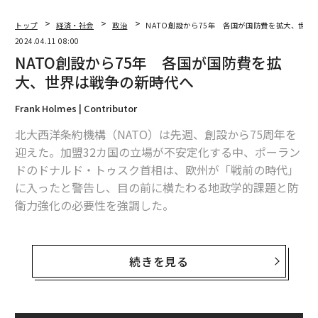
トップ
経済・社会
政治
NATO創設から75年 各国が国防費を拡大、世界
2024.04.11 08:00
NATO創設から75年 各国が国防費を拡
大、世界は戦争の新時代へ
Frank Holmes | Contributor
北大西洋条約機構（NATO）は先週、創設から75周年を
迎えた。加盟32カ国の立場が不安定化する中、ポーラン
ドのドナルド・トゥスク首相は、欧州が「戦前の時代」
に入ったと警告し、目の前に横たわる地政学的課題と防
衛力強化の必要性を強調した。
紛争の激化や中国の影響力の拡大、急速に進む人工知能
（AI）の軍事利用など、好むと好まざるとにかかわら
続きを見る
ず、世界は戦争の新時代に直面している。ロシアによる
ウクライナ侵攻が続く中、戦闘が波及する懸念が高ま
り、NATOによるウクライナへの長期的な軍事支援にも