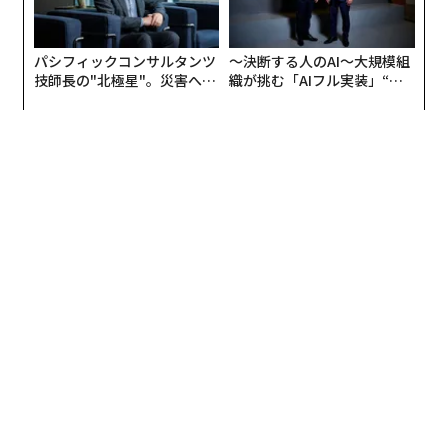
パシフィックコンサルタンツ
〜決断する人のAI〜大規模組
技師長の"北極星"。災害への
織が挑む「AIフル実装」“使
無力感を乗り越え見つけた、
う”企業から“動く”企業へ【N
防災一筋20年の答え
TTドコモビジネス×PwC】
翻訳・編集＝安藤清香